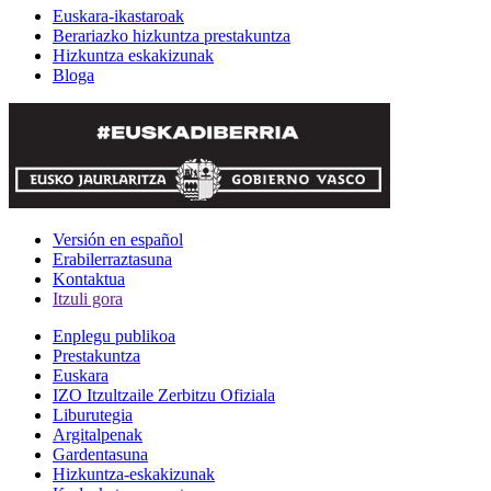
Euskara-ikastaroak
Berariazko hizkuntza prestakuntza
Hizkuntza eskakizunak
Bloga
Versión en español
Erabilerraztasuna
Kontaktua
Itzuli gora
Enplegu publikoa
Prestakuntza
Euskara
IZO Itzultzaile Zerbitzu Ofiziala
Liburutegia
Argitalpenak
Gardentasuna
Hizkuntza-eskakizunak