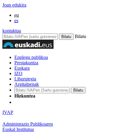
Joan edukira
eu
es
kontaktua
Bilatu
Enplegu publikoa
Prestakuntza
Euskara
IZO
Liburutegia
Argitalpenak
Hizkuntza
IVAP
Administrazio Publikoaren
Euskal Institutua