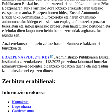
Publikoaren Euskal Institutuko zuzendariaren 2024ko irailaren 26ko
Ebazpenaren aurka jarritako gora jotzeko errekurtsoaren ustezko
ezespenaren aurka. Ebazpen horren bidez, Euskal Autonomia
Erkidegoko Administrazio Orokorreko eta haren organismo
autonomoetako kidego eta eskaletan enplegua finkatzeko prozesu
berezietan eta salbuespenezko prozesuetan hautatutako pertsonen eta
esleituko diren lanpostuen behin betiko zerrendak argitaratzeko
agindu zen.
Auzi-errekurtsoa, dotazio zehatz baten hizkuntza-eskakizunari
buruzkoa da.
EBAZPENA (PDF, 241 KB)
, Administrazio Publikoaren Euskal
Institutuko zuzendariarena, 118/2025 prozedura laburtuari buruzko
administrazio-espedientea bidaltzeko xedatzen duena eta interesdun
izan daitezkeenei epatzen dituena.
Zerbitzu erabilienak
Informazio orokorra
Kontaktua
Lege oharra
Gardentasuna