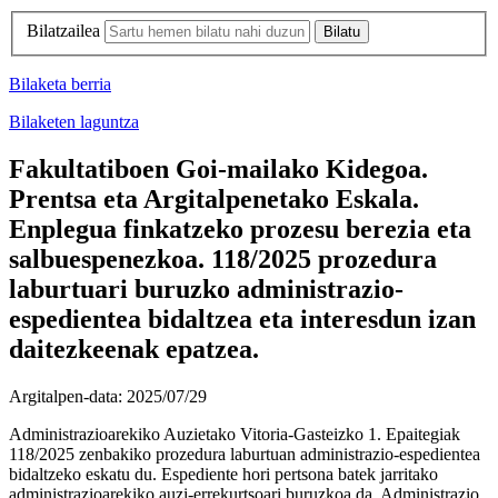
Bilatzailea
Bilaketa berria
Bilaketen laguntza
Fakultatiboen Goi-mailako Kidegoa.
Prentsa eta Argitalpenetako Eskala.
Enplegua finkatzeko prozesu berezia eta
salbuespenezkoa. 118/2025 prozedura
laburtuari buruzko administrazio-
espedientea bidaltzea eta interesdun izan
daitezkeenak epatzea.
Argitalpen-data:
2025/07/29
Administrazioarekiko Auzietako Vitoria-Gasteizko 1. Epaitegiak
118/2025 zenbakiko prozedura laburtuan administrazio-espedientea
bidaltzeko eskatu du. Espediente hori pertsona batek jarritako
administrazioarekiko auzi-errekurtsoari buruzkoa da, Administrazio