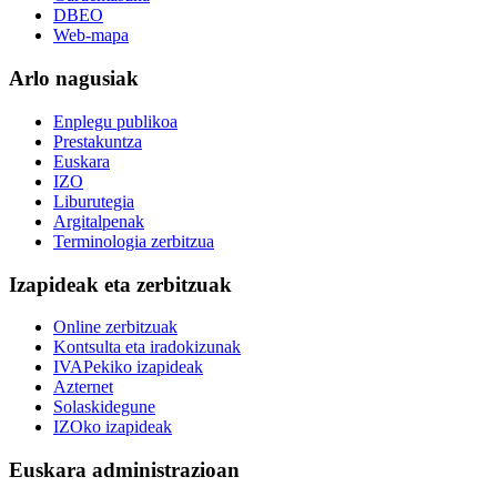
DBEO
Web-mapa
Arlo nagusiak
Enplegu publikoa
Prestakuntza
Euskara
IZO
Liburutegia
Argitalpenak
Terminologia zerbitzua
Izapideak eta zerbitzuak
Online zerbitzuak
Kontsulta eta iradokizunak
IVAPekiko izapideak
Azternet
Solaskidegune
IZOko izapideak
Euskara administrazioan