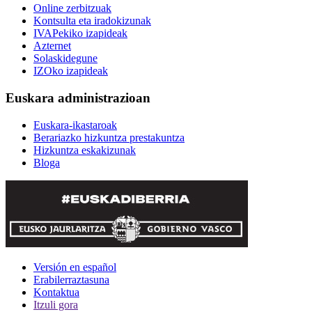
Online zerbitzuak
Kontsulta eta iradokizunak
IVAPekiko izapideak
Azternet
Solaskidegune
IZOko izapideak
Euskara administrazioan
Euskara-ikastaroak
Berariazko hizkuntza prestakuntza
Hizkuntza eskakizunak
Bloga
Versión en español
Erabilerraztasuna
Kontaktua
Itzuli gora