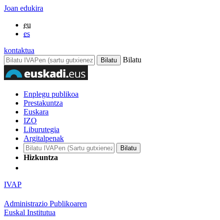
Joan edukira
eu
es
kontaktua
Bilatu
Enplegu publikoa
Prestakuntza
Euskara
IZO
Liburutegia
Argitalpenak
Hizkuntza
IVAP
Administrazio Publikoaren
Euskal Institutua