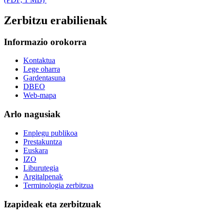
Zerbitzu erabilienak
Informazio orokorra
Kontaktua
Lege oharra
Gardentasuna
DBEO
Web-mapa
Arlo nagusiak
Enplegu publikoa
Prestakuntza
Euskara
IZO
Liburutegia
Argitalpenak
Terminologia zerbitzua
Izapideak eta zerbitzuak