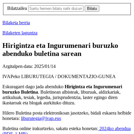
Bilatzailea
Bilaketa berria
Bilaketen laguntza
Hirigintza eta Ingurumenari buruzko
abenduko buletina sarean
Argitalpen-data:
2025/01/14
IVAPeko LIBURUTEGIA / DOKUMENTAZIO-GUNEA
Eskuragarri dago jada abenduko
Hirigintza eta Ingurumenari
buruzko Buletina
. Buletinean albisteak, liburuak, aldizkariak,
artikuluak, tesiak, legedia, jurisprudentzia, laster egingo diren
ikastaroak eta blogak aurkituko dituzu.
Hilero Buletina posta elektronikoan jasotzeko, bidali eskaera helbide
honetara:
liburutegia@ivap.eus
Buletina online irakurtzeko, sakatu esteka honetan:
2024ko abendua
(PDF, 1 MB)