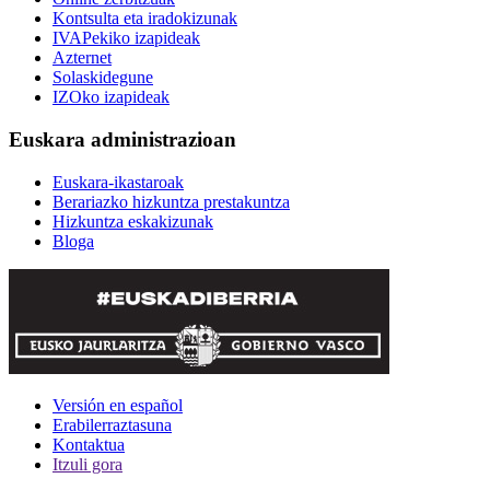
Kontsulta eta iradokizunak
IVAPekiko izapideak
Azternet
Solaskidegune
IZOko izapideak
Euskara administrazioan
Euskara-ikastaroak
Berariazko hizkuntza prestakuntza
Hizkuntza eskakizunak
Bloga
Versión en español
Erabilerraztasuna
Kontaktua
Itzuli gora