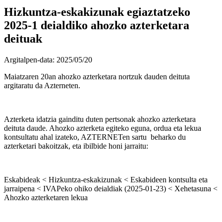
Hizkuntza-eskakizunak egiaztatzeko
2025-1 deialdiko ahozko azterketara
deituak
Argitalpen-data:
2025/05/20
Maiatzaren 20an ahozko azterketara nortzuk dauden deituta
argitaratu da Azterneten.
Azterketa idatzia gainditu duten pertsonak ahozko azterketara
deituta daude. Ahozko azterketa egiteko eguna, ordua eta lekua
kontsultatu ahal izateko, AZTERNETen sartu beharko du
azterketari bakoitzak, eta ibilbide honi jarraitu:
Eskabideak < Hizkuntza-eskakizunak < Eskabideen kontsulta eta
jarraipena < IVAPeko ohiko deialdiak (2025-01-23) < Xehetasuna <
Ahozko azterketaren lekua