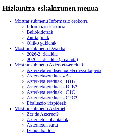
Hizkuntza-eskakizunen menua
Mostrar submenu
Informazio orokorra
Informazio orokorra
Baliokidetzak
Ziurtagiriak
Ohiko galderak
Mostrar submenu
Deialdia
2026-2. deialdia
2026-1. deialdia (amaituta)
Mostrar submenu
Azterketa-ereduak
Azterketaren diseinua eta deskribapena
Azterketa-ereduak - A2
Azterketa-ereduak - B1B1
Azterketa-ereduak - B2B2
Azterketa-ereduak - C1C1
Azterketa-ereduak - C2C2
Ebaluazio-irizpideak
Mostrar submenu
Azternet
Zer da Azternet?
Azterneten abantailak
Azterneten sartu
Izenpe txartela