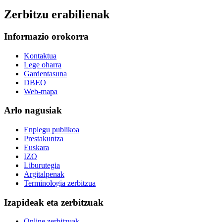
Zerbitzu erabilienak
Informazio orokorra
Kontaktua
Lege oharra
Gardentasuna
DBEO
Web-mapa
Arlo nagusiak
Enplegu publikoa
Prestakuntza
Euskara
IZO
Liburutegia
Argitalpenak
Terminologia zerbitzua
Izapideak eta zerbitzuak
Online zerbitzuak