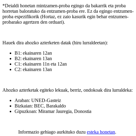
*Deialdi honetan mintzamen-proba egingo da bakarrik eta proba
horretan baloratuko da entzumen-proba ere. Ez da egingo entzumen-
proba espezifikorik (Hortaz, ez zaio kasurik egin behar entzumen-
probarako agertzen den orduari).
Hauek dira ahozko azterketen datak (hiru lurraldeetan):
B1: ekainaren 12an
B2: ekainaren 13an
C1: ekainaren 11n eta 12an
C2: ekainaren 13an
Ahozko azterketak egiteko lekuak, berriz, ondokoak dira lurraldeka:
Araban: UNED-Gasteiz
Bizkaian: BEC, Barakaldo
Gipuzkoan: Miramar Jauregia, Donostia
Informazio gehiago aurkituko duzu
esteka honetan
.