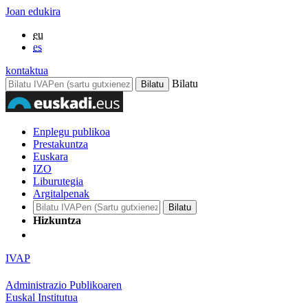
Joan edukira
eu
es
kontaktua
Bilatu
Enplegu publikoa
Prestakuntza
Euskara
IZO
Liburutegia
Argitalpenak
Hizkuntza
IVAP
Administrazio Publikoaren
Euskal Institutua