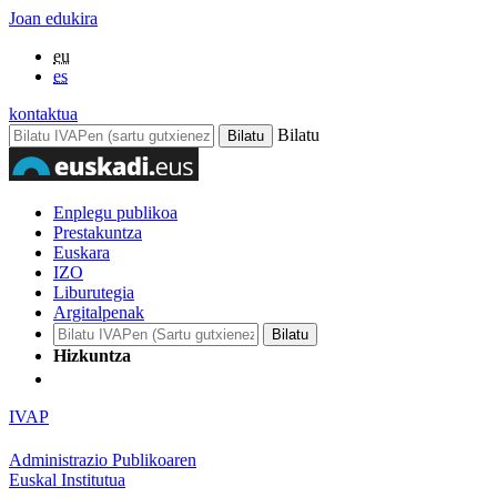
Joan edukira
eu
es
kontaktua
Bilatu
Enplegu publikoa
Prestakuntza
Euskara
IZO
Liburutegia
Argitalpenak
Hizkuntza
IVAP
Administrazio Publikoaren
Euskal Institutua