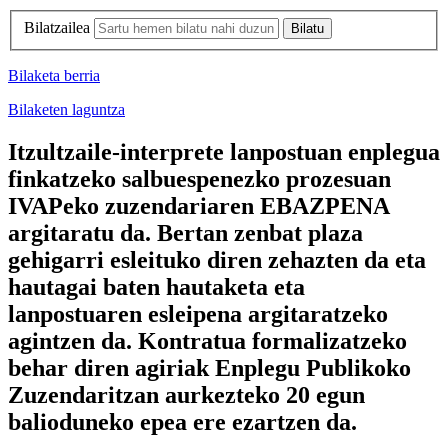
Bilatzailea
Bilaketa berria
Bilaketen laguntza
Itzultzaile-interprete lanpostuan enplegua
finkatzeko salbuespenezko prozesuan
IVAPeko zuzendariaren EBAZPENA
argitaratu da. Bertan zenbat plaza
gehigarri esleituko diren zehazten da eta
hautagai baten hautaketa eta
lanpostuaren esleipena argitaratzeko
agintzen da. Kontratua formalizatzeko
behar diren agiriak Enplegu Publikoko
Zuzendaritzan aurkezteko 20 egun
balioduneko epea ere ezartzen da.