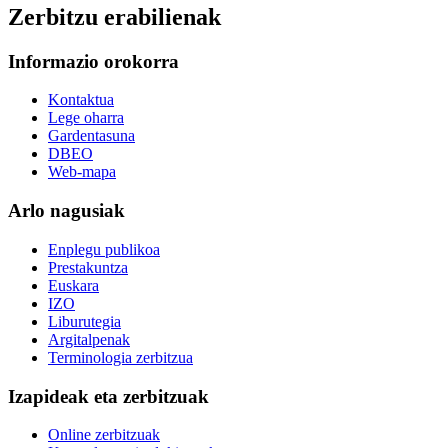
Zerbitzu erabilienak
Informazio orokorra
Kontaktua
Lege oharra
Gardentasuna
DBEO
Web-mapa
Arlo nagusiak
Enplegu publikoa
Prestakuntza
Euskara
IZO
Liburutegia
Argitalpenak
Terminologia zerbitzua
Izapideak eta zerbitzuak
Online zerbitzuak