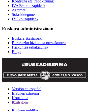
Kontsulta eta iradokizunak
IVAPekiko izapideak
Azternet
Solaskidegune
IZOko izapideak
Euskara administrazioan
Euskara-ikastaroak
Berariazko hizkuntza prestakuntza
Hizkuntza eskakizunak
Bloga
Versión en español
Erabilerraztasuna
Kontaktua
Itzuli gora
Enplegu publikoa