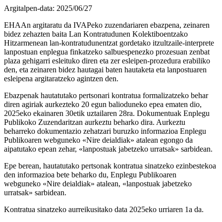
Argitalpen-data:
2025/06/27
EHAAn argitaratu da IVAPeko zuzendariaren ebazpena, zeinaren
bidez zehazten baita Lan Kontratudunen Kolektiboentzako
Hitzarmenean lan-kontratudunentzat gordetako itzultzaile-interprete
lanpostuan enplegua finkatzeko salbuespenezko prozesuan zenbat
plaza gehigarri esleituko diren eta zer esleipen-prozedura erabiliko
den, eta zeinaren bidez hautagai baten hautaketa eta lanpostuaren
esleipena argitaratzeko agintzen den.
Ebazpenak hautatutako pertsonari kontratua formalizatzeko behar
diren agiriak aurkezteko 20 egun balioduneko epea ematen dio,
2025eko ekainaren 30etik uztailaren 28ra. Dokumentuak Enplegu
Publikoko Zuzendaritzan aurkeztu beharko dira. Aurkeztu
beharreko dokumentazio zehatzari buruzko informazioa Enplegu
Publikoaren webguneko «Nire deialdiak» atalean egongo da
aipatutako epean zehar, «lanpostuak jabetzeko urratsak» sarbidean.
Epe berean, hautatutako pertsonak kontratua sinatzeko ezinbestekoa
den informazioa bete beharko du, Enplegu Publikoaren
webguneko «Nire deialdiak» atalean, «lanpostuak jabetzeko
urratsak» sarbidean.
Kontratua sinatzeko aurreikusitako data 2025eko urriaren 1a da.