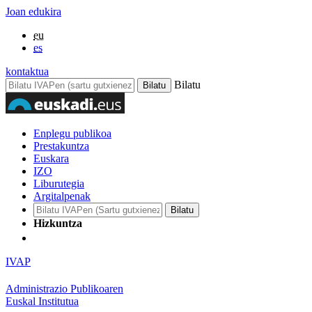
Joan edukira
eu
es
kontaktua
Bilatu
Enplegu publikoa
Prestakuntza
Euskara
IZO
Liburutegia
Argitalpenak
Hizkuntza
IVAP
Administrazio Publikoaren
Euskal Institutua