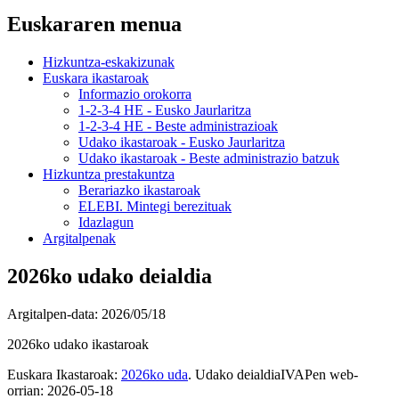
Euskararen menua
Hizkuntza-eskakizunak
Euskara ikastaroak
Informazio orokorra
1-2-3-4 HE - Eusko Jaurlaritza
1-2-3-4 HE - Beste administrazioak
Udako ikastaroak - Eusko Jaurlaritza
Udako ikastaroak - Beste administrazio batzuk
Hizkuntza prestakuntza
Berariazko ikastaroak
ELEBI. Mintegi berezituak
Idazlagun
Argitalpenak
2026ko udako deialdia
Argitalpen-data:
2026/05/18
2026ko udako ikastaroak
Euskara Ikastaroak:
2026ko uda
.
Udako deialdiaIVAPen web-
orrian: 2026-05-18