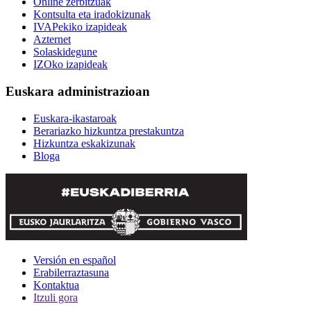
Online zerbitzuak
Kontsulta eta iradokizunak
IVAPekiko izapideak
Azternet
Solaskidegune
IZOko izapideak
Euskara administrazioan
Euskara-ikastaroak
Berariazko hizkuntza prestakuntza
Hizkuntza eskakizunak
Bloga
Versión en español
Erabilerraztasuna
Kontaktua
Itzuli gora