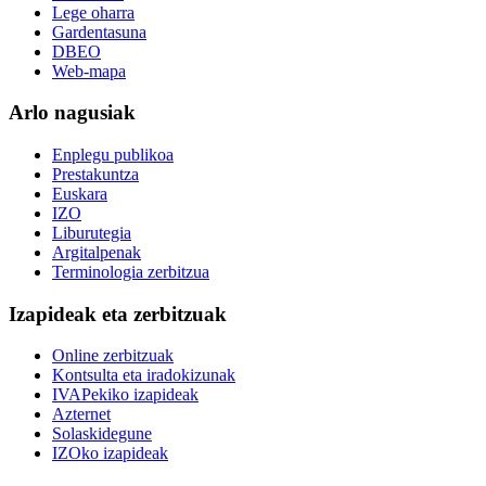
Lege oharra
Gardentasuna
DBEO
Web-mapa
Arlo nagusiak
Enplegu publikoa
Prestakuntza
Euskara
IZO
Liburutegia
Argitalpenak
Terminologia zerbitzua
Izapideak eta zerbitzuak
Online zerbitzuak
Kontsulta eta iradokizunak
IVAPekiko izapideak
Azternet
Solaskidegune
IZOko izapideak