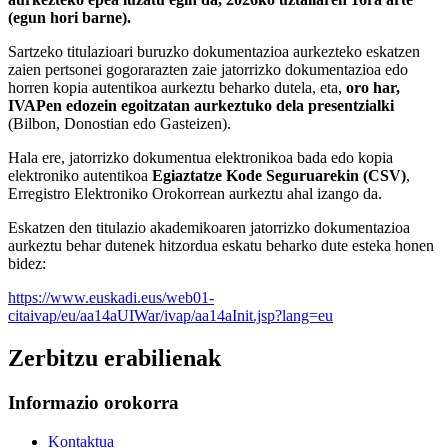
(egun hori barne).
Sartzeko titulazioari buruzko dokumentazioa aurkezteko eskatzen
zaien pertsonei gogorarazten zaie jatorrizko dokumentazioa edo
horren kopia autentikoa aurkeztu beharko dutela, eta,
oro har,
IVAPen edozein egoitzatan aurkeztuko dela presentzialki
(Bilbon, Donostian edo Gasteizen).
Hala ere, jatorrizko dokumentua elektronikoa bada edo kopia
elektroniko autentikoa
Egiaztatze Kode Seguruarekin (CSV)
,
Erregistro Elektroniko Orokorrean aurkeztu ahal izango da.
Eskatzen den titulazio akademikoaren jatorrizko dokumentazioa
aurkeztu behar dutenek hitzordua eskatu beharko dute esteka honen
bidez:
https://www.euskadi.eus/web01-
citaivap/eu/aa14aUIWar/ivap/aa14aInit.jsp?lang=eu
Zerbitzu erabilienak
Informazio orokorra
Kontaktua