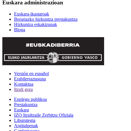
Euskara administrazioan
Euskara-ikastaroak
Berariazko hizkuntza prestakuntza
Hizkuntza eskakizunak
Bloga
Versión en español
Erabilerraztasuna
Kontaktua
Itzuli gora
Enplegu publikoa
Prestakuntza
Euskara
IZO Itzultzaile Zerbitzu Ofiziala
Liburutegia
Argitalpenak
Gardentasuna