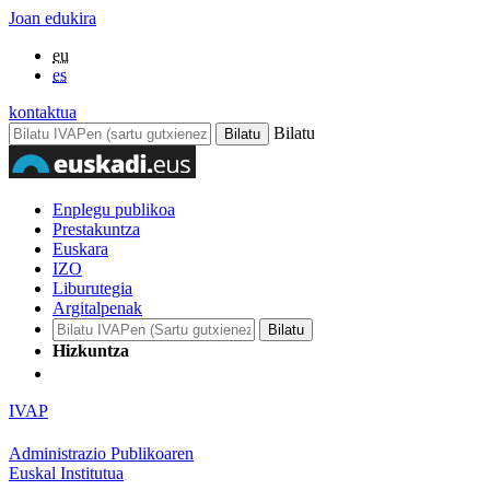
Joan edukira
eu
es
kontaktua
Bilatu
Enplegu publikoa
Prestakuntza
Euskara
IZO
Liburutegia
Argitalpenak
Hizkuntza
IVAP
Administrazio Publikoaren
Euskal Institutua