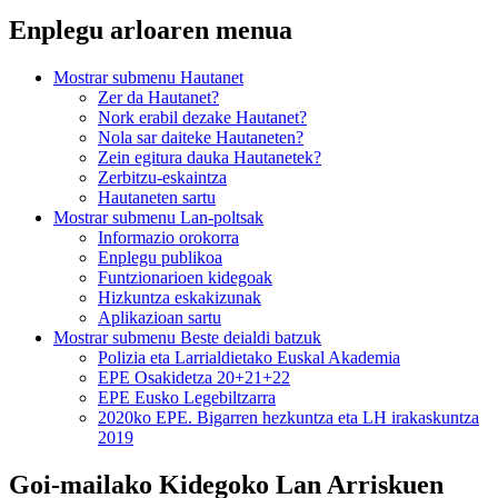
Enplegu arloaren menua
Mostrar submenu
Hautanet
Zer da Hautanet?
Nork erabil dezake Hautanet?
Nola sar daiteke Hautaneten?
Zein egitura dauka Hautanetek?
Zerbitzu-eskaintza
Hautaneten sartu
Mostrar submenu
Lan-poltsak
Informazio orokorra
Enplegu publikoa
Funtzionarioen kidegoak
Hizkuntza eskakizunak
Aplikazioan sartu
Mostrar submenu
Beste deialdi batzuk
Polizia eta Larrialdietako Euskal Akademia
EPE Osakidetza 20+21+22
EPE Eusko Legebiltzarra
2020ko EPE. Bigarren hezkuntza eta LH irakaskuntza
2019
Goi-mailako Kidegoko Lan Arriskuen