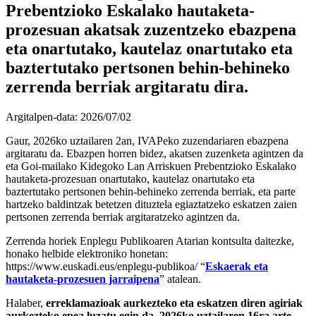
Prebentzioko Eskalako hautaketa-
prozesuan akatsak zuzentzeko ebazpena
eta onartutako, kautelaz onartutako eta
baztertutako pertsonen behin-behineko
zerrenda berriak argitaratu dira.
Argitalpen-data:
2026/07/02
Gaur, 2026ko uztailaren 2an, IVAPeko zuzendariaren ebazpena
argitaratu da. Ebazpen horren bidez, akatsen zuzenketa agintzen da
eta Goi-mailako Kidegoko Lan Arriskuen Prebentzioko Eskalako
hautaketa-prozesuan onartutako, kautelaz onartutako eta
baztertutako pertsonen behin-behineko zerrenda berriak, eta parte
hartzeko baldintzak betetzen dituztela egiaztatzeko eskatzen zaien
pertsonen zerrenda berriak argitaratzeko agintzen da.
Zerrenda horiek Enplegu Publikoaren Atarian kontsulta daitezke,
honako helbide elektroniko honetan:
https://www.euskadi.eus/enplegu-publikoa/ “
Eskaerak eta
hautaketa-prozesuen jarraipena
” atalean.
Halaber,
erreklamazioak aurkezteko eta eskatzen diren agiriak
aurkezteko epea luzatu egin da, 2026ko uztailaren 16ra arte