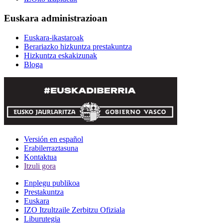
Euskara administrazioan
Euskara-ikastaroak
Berariazko hizkuntza prestakuntza
Hizkuntza eskakizunak
Bloga
Versión en español
Erabilerraztasuna
Kontaktua
Itzuli gora
Enplegu publikoa
Prestakuntza
Euskara
IZO Itzultzaile Zerbitzu Ofiziala
Liburutegia