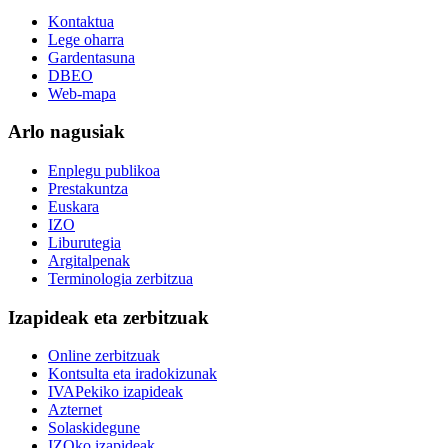
Kontaktua
Lege oharra
Gardentasuna
DBEO
Web-mapa
Arlo nagusiak
Enplegu publikoa
Prestakuntza
Euskara
IZO
Liburutegia
Argitalpenak
Terminologia zerbitzua
Izapideak eta zerbitzuak
Online zerbitzuak
Kontsulta eta iradokizunak
IVAPekiko izapideak
Azternet
Solaskidegune
IZOko izapideak