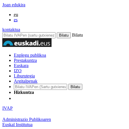
Joan edukira
eu
es
kontaktua
Bilatu
Enplegu publikoa
Prestakuntza
Euskara
IZO
Liburutegia
Argitalpenak
Hizkuntza
IVAP
Administrazio Publikoaren
Euskal Institutua