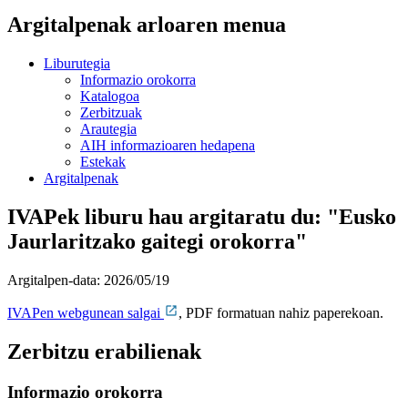
Argitalpenak arloaren menua
Liburutegia
Informazio orokorra
Katalogoa
Zerbitzuak
Arautegia
AIH informazioaren hedapena
Estekak
Argitalpenak
IVAPek liburu hau argitaratu du: "Eusko
Jaurlaritzako gaitegi orokorra"
Argitalpen-data:
2026/05/19
IVAPen webgunean salgai
, PDF formatuan nahiz paperekoan.
Zerbitzu erabilienak
Informazio orokorra