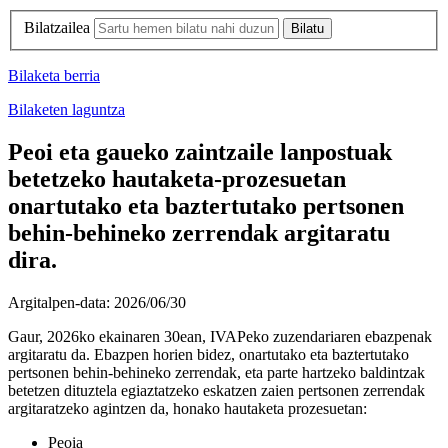
Bilatzailea
Bilaketa berria
Bilaketen laguntza
Peoi eta gaueko zaintzaile lanpostuak
betetzeko hautaketa-prozesuetan
onartutako eta baztertutako pertsonen
behin-behineko zerrendak argitaratu
dira.
Argitalpen-data:
2026/06/30
Gaur, 2026ko ekainaren 30ean, IVAPeko zuzendariaren ebazpenak
argitaratu da. Ebazpen horien bidez, onartutako eta baztertutako
pertsonen behin-behineko zerrendak, eta parte hartzeko baldintzak
betetzen dituztela egiaztatzeko eskatzen zaien pertsonen zerrendak
argitaratzeko agintzen da, honako hautaketa prozesuetan:
Peoia