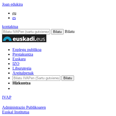
Joan edukira
eu
es
kontaktua
Bilatu
Enplegu publikoa
Prestakuntza
Euskara
IZO
Liburutegia
Argitalpenak
Hizkuntza
IVAP
Administrazio Publikoaren
Euskal Institutua