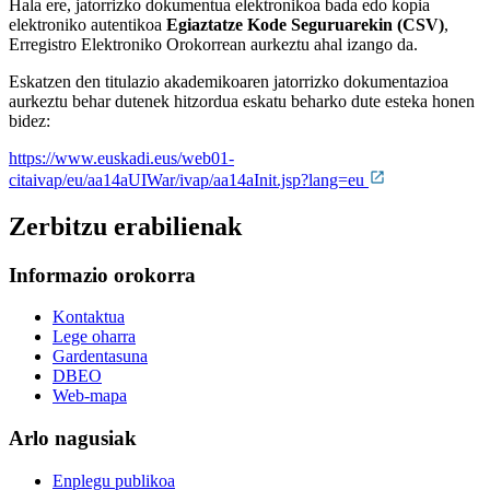
Hala ere, jatorrizko dokumentua elektronikoa bada edo kopia
elektroniko autentikoa
Egiaztatze Kode Seguruarekin (CSV)
,
Erregistro Elektroniko Orokorrean aurkeztu ahal izango da.
Eskatzen den titulazio akademikoaren jatorrizko dokumentazioa
aurkeztu behar dutenek hitzordua eskatu beharko dute esteka honen
bidez:
https://www.euskadi.eus/web01-
citaivap/eu/aa14aUIWar/ivap/aa14aInit.jsp?lang=eu
Zerbitzu erabilienak
Informazio orokorra
Kontaktua
Lege oharra
Gardentasuna
DBEO
Web-mapa
Arlo nagusiak
Enplegu publikoa