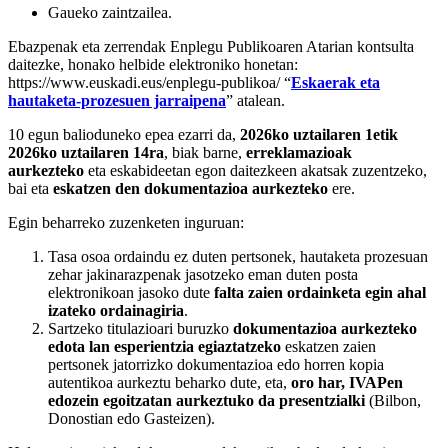
Gaueko zaintzailea.
Ebazpenak eta zerrendak Enplegu Publikoaren Atarian kontsulta
daitezke, honako helbide elektroniko honetan:
https://www.euskadi.eus/enplegu-publikoa/ “
Eskaerak eta
hautaketa-prozesuen jarraipena
” atalean.
10 egun balioduneko epea ezarri da,
2026ko uztailaren 1etik
2026ko uztailaren 14ra
, biak barne,
erreklamazioak
aurkezteko
eta eskabideetan egon daitezkeen akatsak zuzentzeko,
bai eta
eskatzen den dokumentazioa aurkezteko
ere.
Egin beharreko zuzenketen inguruan:
Tasa osoa ordaindu ez duten pertsonek, hautaketa prozesuan
zehar jakinarazpenak jasotzeko eman duten posta
elektronikoan jasoko dute
falta zaien ordainketa egin ahal
izateko ordainagiria
.
Sartzeko titulazioari buruzko
dokumentazioa aurkezteko
edota lan esperientzia egiaztatzeko
eskatzen zaien
pertsonek jatorrizko dokumentazioa edo horren kopia
autentikoa aurkeztu beharko dute, eta,
oro har, IVAPen
edozein egoitzatan aurkeztuko da presentzialki
(Bilbon,
Donostian edo Gasteizen).