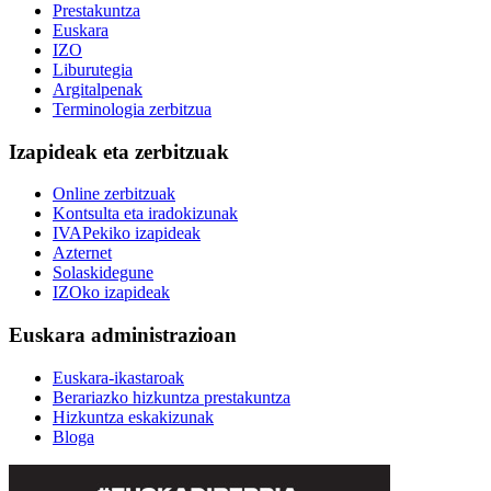
Prestakuntza
Euskara
IZO
Liburutegia
Argitalpenak
Terminologia zerbitzua
Izapideak eta zerbitzuak
Online zerbitzuak
Kontsulta eta iradokizunak
IVAPekiko izapideak
Azternet
Solaskidegune
IZOko izapideak
Euskara administrazioan
Euskara-ikastaroak
Berariazko hizkuntza prestakuntza
Hizkuntza eskakizunak
Bloga