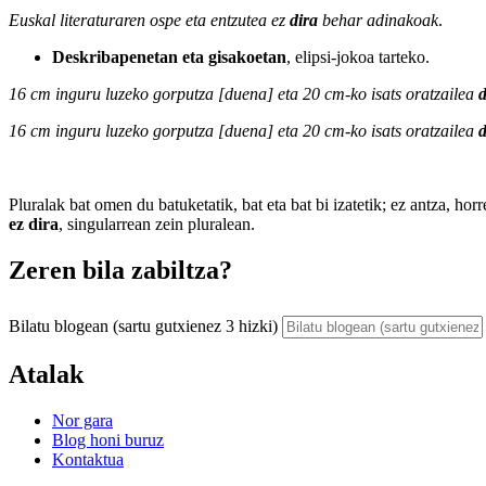
Euskal literaturaren ospe eta entzutea ez
dira
behar adinakoak
.
Deskribapenetan eta gisakoetan
, elipsi-jokoa tarteko.
16 cm inguru luzeko gorputza [duena] eta 20 cm-ko isats oratzailea
16 cm inguru luzeko gorputza [duena] eta 20 cm-ko isats oratzailea
d
Pluralak bat omen du batuketatik, bat eta bat bi izatetik; ez antza, hor
ez dira
, singularrean zein pluralean.
Zeren bila zabiltza?
Bilatu blogean (sartu gutxienez 3 hizki)
Atalak
Nor gara
Blog honi buruz
Kontaktua