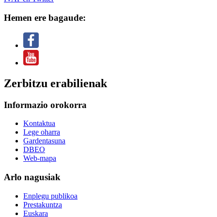
Hemen ere bagaude:
Zerbitzu erabilienak
Informazio orokorra
Kontaktua
Lege oharra
Gardentasuna
DBEO
Web-mapa
Arlo nagusiak
Enplegu publikoa
Prestakuntza
Euskara