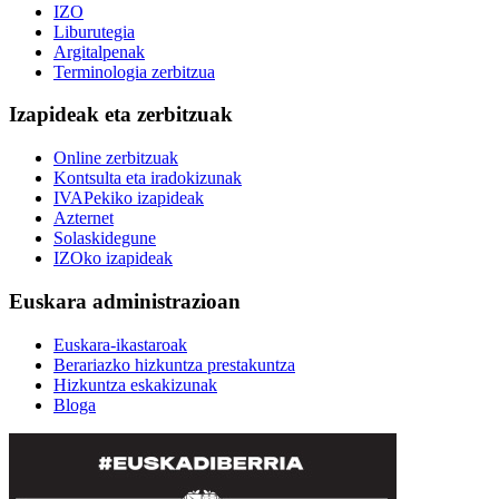
IZO
Liburutegia
Argitalpenak
Terminologia zerbitzua
Izapideak eta zerbitzuak
Online zerbitzuak
Kontsulta eta iradokizunak
IVAPekiko izapideak
Azternet
Solaskidegune
IZOko izapideak
Euskara administrazioan
Euskara-ikastaroak
Berariazko hizkuntza prestakuntza
Hizkuntza eskakizunak
Bloga