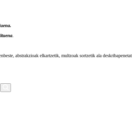
duena.
ituena
.
renbeste, abstrakzioak elkartzetik, multzoak sortzetik ala deskribapeneta