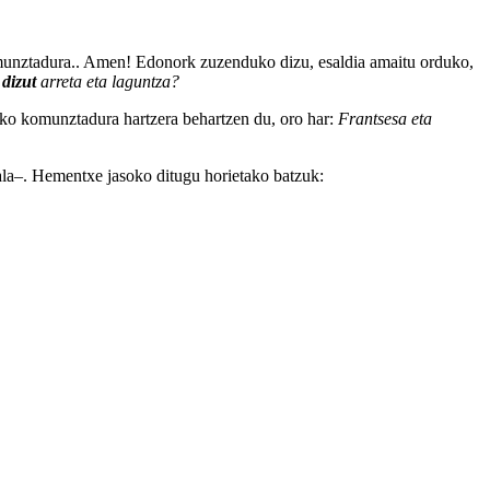
omunztadura.. Amen! Edonork zuzenduko dizu, esaldia amaitu orduko,
n
dizut
arreta eta laguntza?
eko komunztadura hartzera behartzen du, oro har:
Frantsesa eta
rala–. Hementxe jasoko ditugu horietako batzuk: