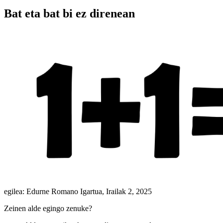
Bat eta bat bi ez direnean
egilea: Edurne Romano Igartua,
Irailak 2, 2025
Zeinen alde egingo zenuke?