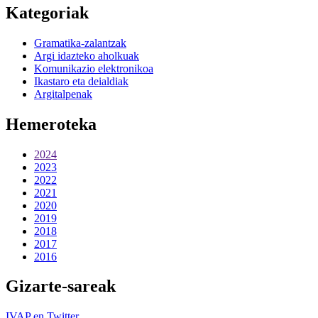
Kategoriak
Gramatika-zalantzak
Argi idazteko aholkuak
Komunikazio elektronikoa
Ikastaro eta deialdiak
Argitalpenak
Hemeroteka
2024
2023
2022
2021
2020
2019
2018
2017
2016
Gizarte-sareak
IVAP en Twitter