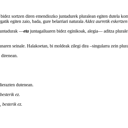
 bidez sortzen diren emendiozko juntadurek pluralean egiten dutela k
atik egiten zaio, bada, gure belarriari naturala
Aldez aurretik eskertze
juntadurak —
eta
juntagailuaren bidez eginikoak, alegia— aditza plural
sunaren seinale. Halakoetan, bi moldeak zilegi dira –singularra zein plu
direnean.
dierazten dutenean.
 besterik ez.
, besterik ez.