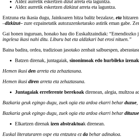
Aldez aurretik eskertzen
dizut
arreta eta laguntza.
Aldez aurretik eskertzen
dizkizut
arreta eta laguntza.
Entzuna eta ikasia dugu, Jainkoaren hitza balitz bezalaxe,
eta
hitzaren
–
dizkizut–
zure ezpainetatik autozuzenketarako astirik eman gabe. Zerg
Gai honen inguruan, honako hau dio Euskaltzaindiak: “Emendiozko 
ingelesa ikasi nahi ditu. Liburu bat eta aldizkari bat erosi nituen.”
Baina badira, ordea, tradizioan jasotako zenbait salbuespen, aberasta
Batzen direnak, juntagaiak,
sinonimoak edo hurbileko izenak
Hemen ikusi
den
arreta eta zehaztasuna.
Hemen ikusi
diren
arreta eta zehaztasuna.
Juntagaiak erreferente berekoak
direnean, alegia, multzoa a
Bazkaria geuk egingo dugu, zuek ogia eta ardoa ekarri behar
duzue
,
Bazkaria geuk egingo dugu, zuek ogia eta ardoa ekarri behar
dituzue
Elkartzen direnak
izen abstraktua
k direnean.
Euskal literaturaren ospe eta entzutea ez
da
behar adinakoa.