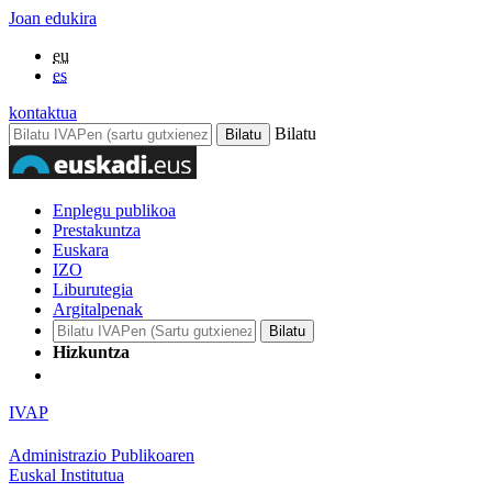
Joan edukira
eu
es
kontaktua
Bilatu
Enplegu publikoa
Prestakuntza
Euskara
IZO
Liburutegia
Argitalpenak
Hizkuntza
IVAP
Administrazio Publikoaren
Euskal Institutua