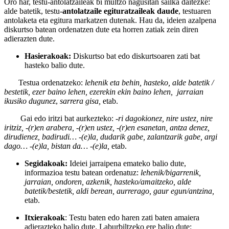
Oro har, testu-antolatzaileak bi multzo nagusitan sailka daitezke:
alde batetik, testu-
antolatzaile egituratzaileak daude
, testuaren
antolaketa eta egitura markatzen dutenak. Hau da, ideien azalpena
diskurtso batean ordenatzen dute eta horren zatiak zein diren
adierazten dute.
Hasierakoak:
Diskurtso bat edo diskurtsoaren zati bat
hasteko balio dute.
Testua ordenatzeko:
lehenik eta behin, hasteko, alde batetik /
bestetik, ezer baino lehen, ezerekin ekin baino lehen, jarraian
ikusiko dugunez
,
sarrera gisa,
etab.
Gai edo iritzi bat aurkezteko:
-ri dagokionez, nire ustez, nire
iritziz, -(r)en arabera, -(r)en ustez, -(r)en esanetan, antza denez,
dirudienez, badirudi… -(e)la, dudarik gabe, zalantzarik gabe, argi
dago… -(e)la, bistan da… -(e)la,
etab.
Segidakoak:
Ideiei jarraipena emateko balio dute,
informazioa testu batean ordenatuz:
lehenik/bigarrenik,
jarraian, ondoren, azkenik, hasteko/amaitzeko, alde
batetik/bestetik, aldi berean, aurrerago, gaur egun/antzina,
etab.
Itxierakoak
: Testu baten edo haren zati baten amaiera
adierazteko balio dute. Laburbiltzeko ere balio dute: