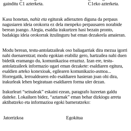
gainditu C1 azterketa.
C1eko azterketa.
Kasu honetan,
nahiz eta
egiturak adierazten diguna da perpaus
nagusiaren ideia orokorra ez dela menpeko perpausaren norabide
berean joango. Alegia, esaldia irakurtzen hasi bezain pronto,
badakigu ideia orokorrak itzulinguru bat eman dezakeela amaieran.
Modu berean, testu-antolatzaileak oso baliagarriak dira mezua igorri
nahi duenarentzat; modu egokian erabiliz gero, hartzailea nahi duen
bidetik eramango du, komunikazioa erraztuz. Izan ere, testu-
antolatzaileek informazio ugari eman dezakete: esaldiaren egitura,
esaldien arteko konexioak, egilearen komunikazio-asmoa...
Horregatik, lerroaldearen edo esaldiaren hasieran joan ohi dira,
irakurleak lehen begiratuan esaldiaren forma uler dezan.
Irakurleari “seinaleak” eskaini ezean, paragrafo luzeetan galdu
daiteke. Lokailuen bidez, “aztarnak” eman behar dizkiogu arreta
aktibatzeko eta informazioa egoki barneratzeko:
Jatorrizkoa
Egokitua