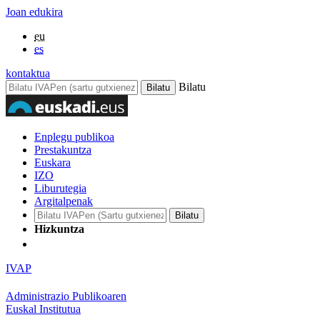
Joan edukira
eu
es
kontaktua
Bilatu
Enplegu publikoa
Prestakuntza
Euskara
IZO
Liburutegia
Argitalpenak
Hizkuntza
IVAP
Administrazio Publikoaren
Euskal Institutua