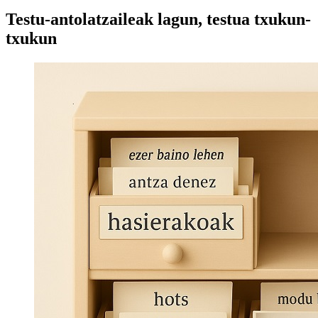
Testu-antolatzaileak lagun, testua txukun-
txukun