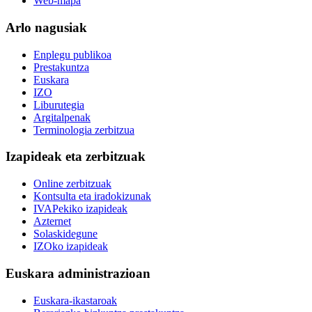
Web-mapa
Arlo nagusiak
Enplegu publikoa
Prestakuntza
Euskara
IZO
Liburutegia
Argitalpenak
Terminologia zerbitzua
Izapideak eta zerbitzuak
Online zerbitzuak
Kontsulta eta iradokizunak
IVAPekiko izapideak
Azternet
Solaskidegune
IZOko izapideak
Euskara administrazioan
Euskara-ikastaroak