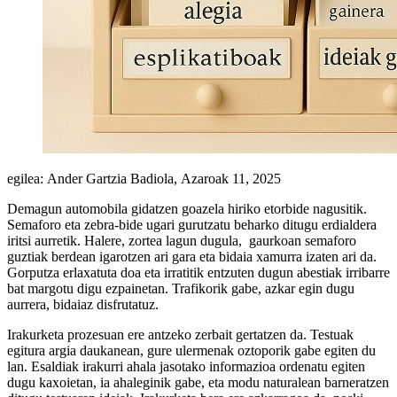
egilea: Ander Gartzia Badiola,
Azaroak 11, 2025
Demagun automobila gidatzen goazela hiriko etorbide nagusitik.
Semaforo eta zebra-bide ugari gurutzatu beharko ditugu erdialdera
iritsi aurretik. Halere, zortea lagun dugula, gaurkoan semaforo
guztiak berdean igarotzen ari gara eta bidaia xamurra izaten ari da.
Gorputza erlaxatuta doa eta irratitik entzuten dugun abestiak irribarre
bat margotu digu ezpainetan. Trafikorik gabe, azkar egin dugu
aurrera, bidaiaz disfrutatuz.
Irakurketa prozesuan ere antzeko zerbait gertatzen da. Testuak
egitura argia daukanean, gure ulermenak oztoporik gabe egiten du
lan. Esaldiak irakurri ahala jasotako informazioa ordenatu egiten
dugu kaxoietan, ia ahaleginik gabe, eta modu naturalean barneratzen