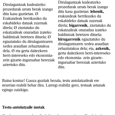
Dirulaguntzak kudeatzeko
Dirulaguntzak kudeatzeko
prozedurak urrats berak izango
prozedurak urrats berak izango
ditu kasu guztietan:
lehenik,
ditu kasu guztietan. Ø
erakundeak berrikusiko du
Erakundeak berrikusiko du
eskabideko datuak zuzenak
eskabideko datuak zuzenak
direla;
bigarrenik
, ziurtatuko du
direla; Ø ziurtatuko du
eskatzaileak onuradun izateko
eskatzaileak onuradun izateko
baldintzak betetzen dituela;
baldintzak betetzen dituela; Ø
hirugarrenik
egiaztatuko du
egiaztatuko du dirulaguntzaren
dirulaguntzaren xedea araudian
xedea araudian zehaztutakoa
zehaztutakoa dela; eta,
azkenik,
dela, Ø eta gerta daitezkeen
gerta daitezkeen herri-intereseko
herri-intereseko edo ekonomia-
edo ekonomia- zein gizarte-
zein gizarte-inguruabar bereziak
inguruabar bereziak aztertuko
aztertuko ditu.
ditu.
Baina kontuz! Gauza guztiak bezala, testu antolatzaileak ere
neurrian erabili behar dira. Larregi erabiliz gero, testuak astunak
egingo zaizkigu.
Testu-antolatzaile motak