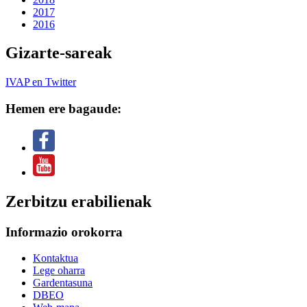
2017
2016
Gizarte-sareak
IVAP en Twitter
Hemen ere bagaude:
Zerbitzu erabilienak
Informazio orokorra
Kontaktua
Lege oharra
Gardentasuna
DBEO