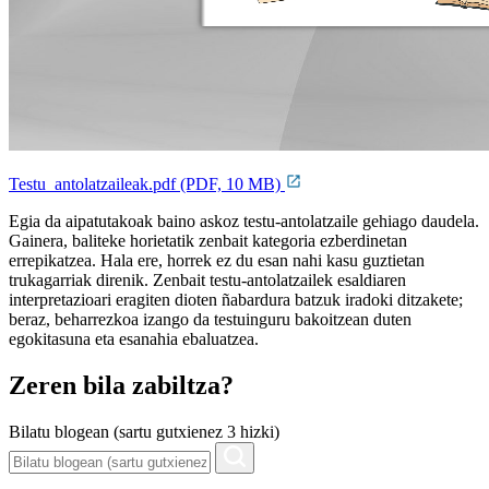
Testu_antolatzaileak.pdf (PDF, 10 MB)
Egia da aipatutakoak baino askoz testu-antolatzaile gehiago daudela.
Gainera, baliteke horietatik zenbait kategoria ezberdinetan
errepikatzea. Hala ere, horrek ez du esan nahi kasu guztietan
trukagarriak direnik. Zenbait testu-antolatzailek esaldiaren
interpretazioari eragiten dioten ñabardura batzuk iradoki ditzakete;
beraz, beharrezkoa izango da testuinguru bakoitzean duten
egokitasuna eta esanahia ebaluatzea.
Zeren bila zabiltza?
Bilatu blogean (sartu gutxienez 3 hizki)