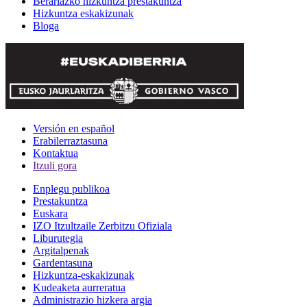
Berariazko hizkuntza prestakuntza
Hizkuntza eskakizunak
Bloga
Versión en español
Erabilerraztasuna
Kontaktua
Itzuli gora
Enplegu publikoa
Prestakuntza
Euskara
IZO Itzultzaile Zerbitzu Ofiziala
Liburutegia
Argitalpenak
Gardentasuna
Hizkuntza-eskakizunak
Kudeaketa aurreratua
Administrazio hizkera argia