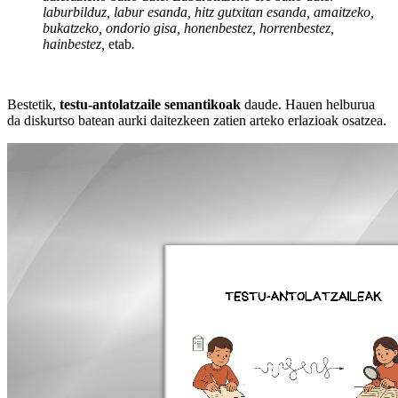
laburbilduz, labur esanda, hitz gutxitan esanda, amaitzeko,
bukatzeko, ondorio gisa, honenbestez, horrenbestez,
hainbestez,
etab
.
Bestetik,
testu-antolatzaile semantikoak
daude. Hauen helburua
da diskurtso batean aurki daitezkeen zatien arteko erlazioak osatzea.