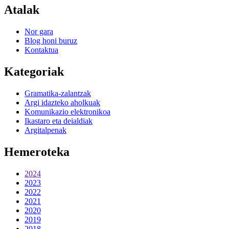
Atalak
Nor gara
Blog honi buruz
Kontaktua
Kategoriak
Gramatika-zalantzak
Argi idazteko aholkuak
Komunikazio elektronikoa
Ikastaro eta deialdiak
Argitalpenak
Hemeroteka
2024
2023
2022
2021
2020
2019
2018