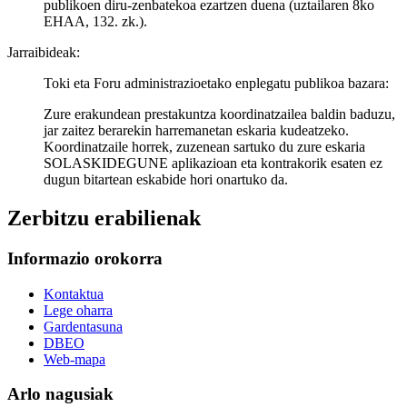
publikoen diru-zenbatekoa ezartzen duena (uztailaren 8ko
EHAA, 132. zk.).
Jarraibideak:
Toki eta Foru administrazioetako enplegatu publikoa bazara:
Zure erakundean prestakuntza koordinatzailea baldin baduzu,
jar zaitez berarekin harremanetan eskaria kudeatzeko.
Koordinatzaile horrek, zuzenean sartuko du zure eskaria
SOLASKIDEGUNE aplikazioan eta kontrakorik esaten ez
dugun bitartean eskabide hori onartuko da.
Zerbitzu erabilienak
Informazio orokorra
Kontaktua
Lege oharra
Gardentasuna
DBEO
Web-mapa
Arlo nagusiak