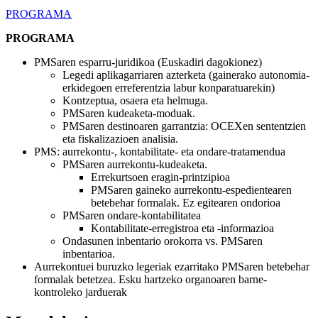
PROGRAMA
PROGRAMA
PMSaren esparru-juridikoa (Euskadiri dagokionez)
Legedi aplikagarriaren azterketa (gainerako autonomia-
erkidegoen erreferentzia labur konparatuarekin)
Kontzeptua, osaera eta helmuga.
PMSaren kudeaketa-moduak.
PMSaren destinoaren garrantzia: OCEXen sententzien
eta fiskalizazioen analisia.
PMS: aurrekontu-, kontabilitate- eta ondare-tratamendua
PMSaren aurrekontu-kudeaketa.
Errekurtsoen eragin-printzipioa
PMSaren gaineko aurrekontu-espedientearen
betebehar formalak. Ez egitearen ondorioa
PMSaren ondare-kontabilitatea
Kontabilitate-erregistroa eta -informazioa
Ondasunen inbentario orokorra vs. PMSaren
inbentarioa.
Aurrekontuei buruzko legeriak ezarritako PMSaren betebehar
formalak betetzea. Esku hartzeko organoaren barne-
kontroleko jarduerak