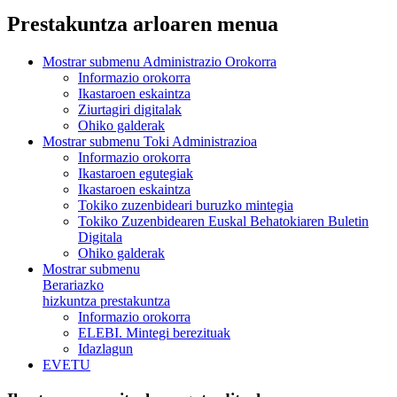
Prestakuntza arloaren menua
Mostrar submenu
Administrazio Orokorra
Informazio orokorra
Ikastaroen eskaintza
Ziurtagiri digitalak
Ohiko galderak
Mostrar submenu
Toki Administrazioa
Informazio orokorra
Ikastaroen egutegiak
Ikastaroen eskaintza
Tokiko zuzenbideari buruzko mintegia
Tokiko Zuzenbidearen Euskal Behatokiaren Buletin
Digitala
Ohiko galderak
Mostrar submenu
Berariazko
hizkuntza prestakuntza
Informazio orokorra
ELEBI. Mintegi berezituak
Idazlagun
EVETU