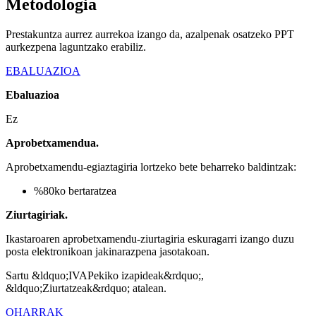
Metodologia
Prestakuntza aurrez aurrekoa izango da, azalpenak osatzeko PPT
aurkezpena laguntzako erabiliz.
EBALUAZIOA
Ebaluazioa
Ez
Aprobetxamendua.
Aprobetxamendu-egiaztagiria lortzeko bete beharreko baldintzak:
%80ko bertaratzea
Ziurtagiriak.
Ikastaroaren aprobetxamendu-ziurtagiria eskuragarri izango duzu
posta elektronikoan jakinarazpena jasotakoan.
Sartu &ldquo;IVAPekiko izapideak&rdquo;,
&ldquo;Ziurtatzeak&rdquo; atalean.
OHARRAK