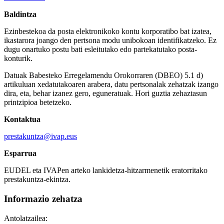
Baldintza
Ezinbestekoa da posta elektronikoko kontu korporatibo bat izatea,
ikastarora joango den pertsona modu unibokoan identifikatzeko. Ez
dugu onartuko postu bati esleitutako edo partekatutako posta-
konturik.
Datuak Babesteko Erregelamendu Orokorraren (DBEO) 5.1 d)
artikuluan xedatutakoaren arabera, datu pertsonalak zehatzak izango
dira, eta, behar izanez gero, eguneratuak. Hori guztia zehaztasun
printzipioa betetzeko.
Kontaktua
prestakuntza@ivap.eus
Esparrua
EUDEL eta IVAPen arteko lankidetza-hitzarmenetik eratorritako
prestakuntza-ekintza.
Informazio zehatza
Antolatzailea: