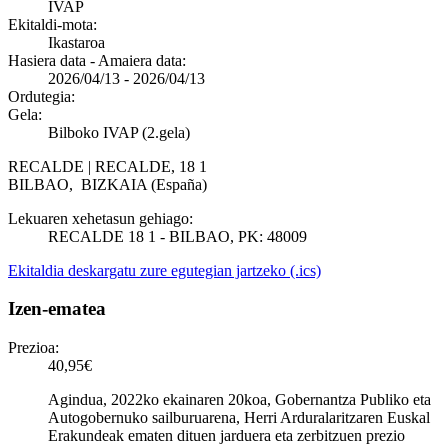
IVAP
Ekitaldi-mota:
Ikastaroa
Hasiera data - Amaiera data:
2026/04/13
-
2026/04/13
Ordutegia:
Gela:
Bilboko IVAP (2.gela)
RECALDE | RECALDE, 18 1
BILBAO
,
BIZKAIA
(España)
Lekuaren xehetasun gehiago:
RECALDE 18 1 - BILBAO, PK: 48009
Ekitaldia deskargatu zure egutegian jartzeko (.ics)
Izen-ematea
Prezioa:
40,95€
Agindua, 2022ko ekainaren 20koa, Gobernantza Publiko eta
Autogobernuko sailburuarena, Herri Arduralaritzaren Euskal
Erakundeak ematen dituen jarduera eta zerbitzuen prezio