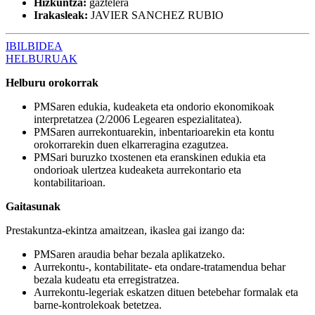
Hizkuntza:
gaztelera
Irakasleak:
JAVIER SANCHEZ RUBIO
IBILBIDEA
HELBURUAK
Helburu orokorrak
PMSaren edukia, kudeaketa eta ondorio ekonomikoak
interpretatzea (2/2006 Legearen espezialitatea).
PMSaren aurrekontuarekin, inbentarioarekin eta kontu
orokorrarekin duen elkarreragina ezagutzea.
PMSari buruzko txostenen eta eranskinen edukia eta
ondorioak ulertzea kudeaketa aurrekontario eta
kontabilitarioan.
Gaitasunak
Prestakuntza-ekintza amaitzean, ikaslea gai izango da:
PMSaren araudia behar bezala aplikatzeko.
Aurrekontu-, kontabilitate- eta ondare-tratamendua behar
bezala kudeatu eta erregistratzea.
Aurrekontu-legeriak eskatzen dituen betebehar formalak eta
barne-kontrolekoak betetzea.