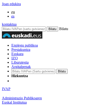
Joan edukira
eu
es
kontaktua
Bilatu
Enplegu publikoa
Prestakuntza
Euskara
IZO
Liburutegia
Argitalpenak
Hizkuntza
IVAP
Administrazio Publikoaren
Euskal Institutua