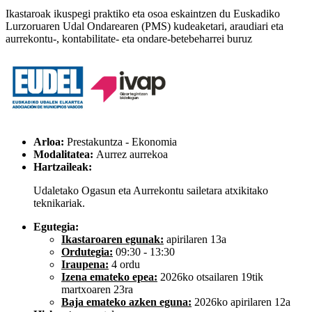
Ikastaroak ikuspegi praktiko eta osoa eskaintzen du Euskadiko
Lurzoruaren Udal Ondarearen (PMS) kudeaketari, araudiari eta
aurrekontu-, kontabilitate- eta ondare-betebeharrei buruz
Arloa:
Prestakuntza - Ekonomia
Modalitatea:
Aurrez aurrekoa
Hartzaileak:
Udaletako Ogasun eta Aurrekontu sailetara atxikitako
teknikariak.
Egutegia:
Ikastaroaren egunak:
apirilaren 13a
Ordutegia:
09:30 - 13:30
Iraupena:
4 ordu
Izena emateko epea:
2026ko otsailaren 19tik
martxoaren 23ra
Baja emateko azken eguna:
2026ko apirilaren 12a