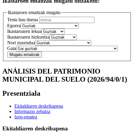
Ikastaroen emaitzak mugatu ditzakezu:
Ikastaroen emaitzak mugatu
Testu hau duena
Egoera
Ikastaroaren lekua
Ikastaroaren hizkuntza
Nori zuzendua
Gaia
ANÁLISIS DEL PATRIMONIO
MUNICIPAL DEL SUELO (2026/94/0/1)
Presentziala
Ekitaldiaren deskribapena
Informazio zehatza
Izen-ematea
Ekitaldiaren deskribapena