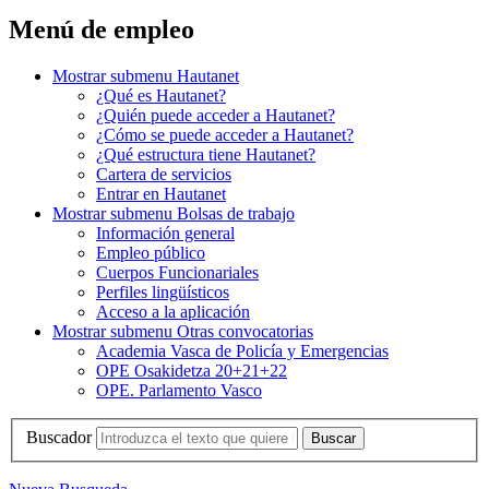
Menú de empleo
Mostrar submenu
Hautanet
¿Qué es Hautanet?
¿Quién puede acceder a Hautanet?
¿Cómo se puede acceder a Hautanet?
¿Qué estructura tiene Hautanet?
Cartera de servicios
Entrar en Hautanet
Mostrar submenu
Bolsas de trabajo
Información general
Empleo público
Cuerpos Funcionariales
Perfiles lingüísticos
Acceso a la aplicación
Mostrar submenu
Otras convocatorias
Academia Vasca de Policía y Emergencias
OPE Osakidetza 20+21+22
OPE. Parlamento Vasco
Buscador