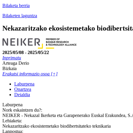
Bilaketa berria
Bilaketen laguntza
Nekazaritzako ekosistemetako biodibertsit
2025/05/08 - 2025/05/22
Inprimatu
Arteaga Derio
Bizkaia
Erakutsi informazio osoa [+]
Laburpena
Onartzea
Deialdia
Laburpena
Nork eskaintzen du?:
NEIKER - Nekazal Ikerketa eta Garapenerako Euskal Erakundea, S.
Lehiaketa:
Nekazaritzako ekosistemetako biodibertsitateko teknikaria
Lanpostua: