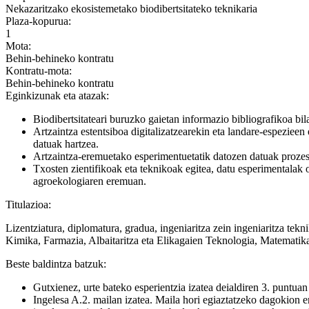
Nekazaritzako ekosistemetako biodibertsitateko teknikaria
Plaza-kopurua:
1
Mota:
Behin-behineko kontratu
Kontratu-mota:
Behin-behineko kontratu
Eginkizunak eta atazak:
Biodibertsitateari buruzko gaietan informazio bibliografikoa bil
Artzaintza estentsiboa digitalizatzearekin eta landare-espezieen 
datuak hartzea.
Artzaintza-eremuetako esperimentuetatik datozen datuak prozesat
Txosten zientifikoak eta teknikoak egitea, datu esperimentalak o
agroekologiaren eremuan.
Titulazioa:
Lizentziatura, diplomatura, gradua, ingeniaritza zein ingeniaritza te
Kimika, Farmazia, Albaitaritza eta Elikagaien Teknologia, Matematika 
Beste baldintza batzuk:
Gutxienez, urte bateko esperientzia izatea deialdiren 3. puntuan
Ingelesa A.2. mailan izatea. Maila hori egiaztatzeko dagokion e