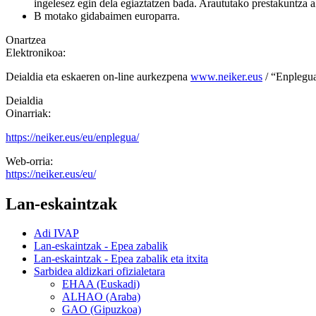
ingelesez egin dela egiaztatzen bada. Araututako prestakuntza a
B motako gidabaimen europarra.
Onartzea
Elektronikoa:
Deialdia eta eskaeren on-line aurkezpena
www.neiker.eus
/ “Enplegua
Deialdia
Oinarriak:
https://neiker.eus/eu/enplegua/
Web-orria:
https://neiker.eus/eu/
Lan-eskaintzak
Adi IVAP
Lan-eskaintzak - Epea zabalik
Lan-eskaintzak - Epea zabalik eta itxita
Sarbidea aldizkari ofizialetara
EHAA (Euskadi)
ALHAO (Araba)
GAO (Gipuzkoa)