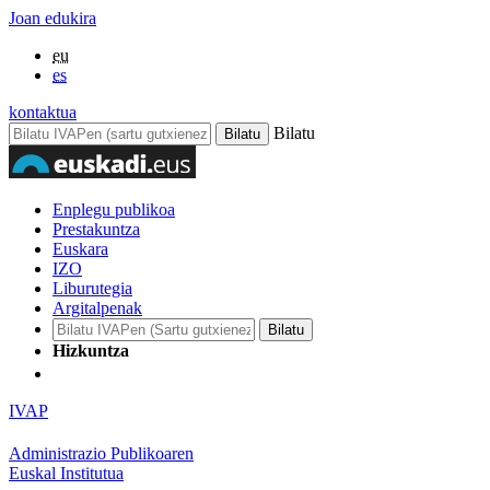
Joan edukira
eu
es
kontaktua
Bilatu
Enplegu publikoa
Prestakuntza
Euskara
IZO
Liburutegia
Argitalpenak
Hizkuntza
IVAP
Administrazio Publikoaren
Euskal Institutua