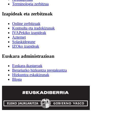
Terminologia zerbitzua
Izapideak eta zerbitzuak
Online zerbitzuak
Kontsulta eta iradokizunak
IVAPekiko izapideak
Azternet
Solaskidegune
IZOko izapideak
Euskara administrazioan
Euskara-ikastaroak
Berariazko hizkuntza prestakuntza
Hizkuntza eskakizunak
Bloga