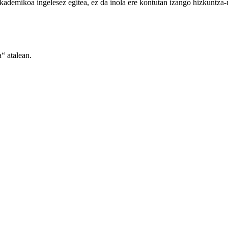
kademikoa ingelesez egitea, ez da inola ere kontutan izango hizkuntza-
“ atalean.