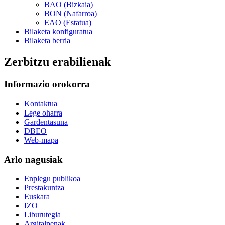
BAO (Bizkaia)
BON (Nafarroa)
EAO (Estatua)
Bilaketa konfiguratua
Bilaketa berria
Zerbitzu erabilienak
Informazio orokorra
Kontaktua
Lege oharra
Gardentasuna
DBEO
Web-mapa
Arlo nagusiak
Enplegu publikoa
Prestakuntza
Euskara
IZO
Liburutegia
Argitalpenak