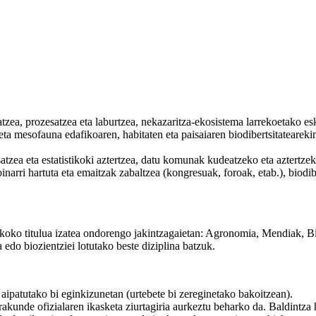
atzea, prozesatzea eta laburtzea, nekazaritza-ekosistema larrekoetako es
eta mesofauna edafikoaren, habitaten eta paisaiaren biodibertsitatearekin
zea eta estatistikoki aztertzea, datu komunak kudeatzeko eta aztertzeko 
inarri hartuta eta emaitzak zabaltzea (kongresuak, foroak, etab.), biodib
knikoko titulua izatea ondorengo jakintzagaietan: Agronomia, Mendiak, 
edo biozientziei lotutako beste diziplina batzuk.
 aipatutako bi eginkizunetan (urtebete bi zereginetako bakoitzean).
rakunde ofizialaren ikasketa ziurtagiria aurkeztu beharko da. Baldintz