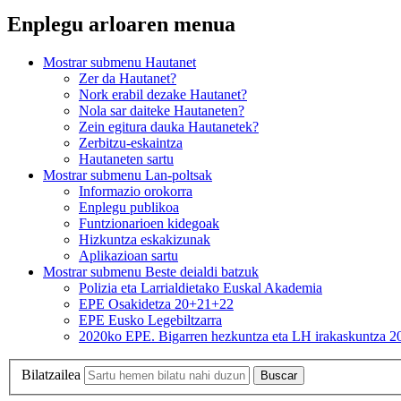
Enplegu arloaren menua
Mostrar submenu
Hautanet
Zer da Hautanet?
Nork erabil dezake Hautanet?
Nola sar daiteke Hautaneten?
Zein egitura dauka Hautanetek?
Zerbitzu-eskaintza
Hautaneten sartu
Mostrar submenu
Lan-poltsak
Informazio orokorra
Enplegu publikoa
Funtzionarioen kidegoak
Hizkuntza eskakizunak
Aplikazioan sartu
Mostrar submenu
Beste deialdi batzuk
Polizia eta Larrialdietako Euskal Akademia
EPE Osakidetza 20+21+22
EPE Eusko Legebiltzarra
2020ko EPE. Bigarren hezkuntza eta LH irakaskuntza 2
Bilatzailea