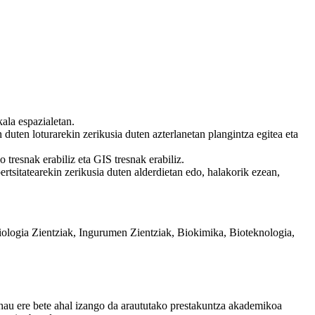
kala espazialetan.
 duten loturarekin zerikusia duten azterlanetan plangintza egitea eta
tresnak erabiliz eta GIS tresnak erabiliz.
ertsitatearekin zerikusia duten alderdietan edo, halakorik ezean,
Biologia Zientziak, Ingurumen Zientziak, Biokimika, Bioteknologia,
a hau ere bete ahal izango da araututako prestakuntza akademikoa