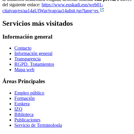
del siguiente enlace:
https://www.euskadi.eus/web01-
citaivap/es/aa14aUIWar/ivap/aa14aInit.jsp?lang=es
Servicios más visitados
Información general
Contacto
Información general
Transparencia
RGPD. Tratamientos
Mapa web
Áreas Principales
Empleo público
Formación
Euskera
IZO
Biblioteca
Publicaciones
Servicio de Terminología