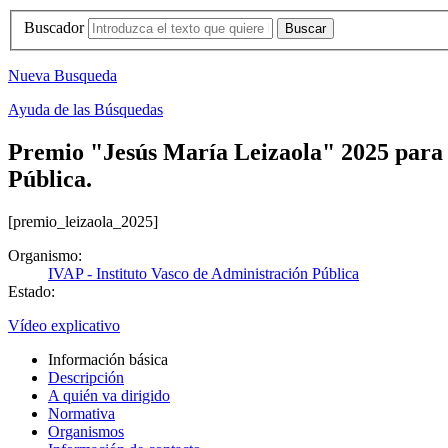
Buscador
Nueva Busqueda
Ayuda de las Búsquedas
Premio "Jesús María Leizaola" 2025 para 
Pública.
[premio_leizaola_2025]
Organismo:
IVAP - Instituto Vasco de Administración Pública
Estado:
Vídeo explicativo
Información básica
Descripción
A quién va dirigido
Normativa
Organismos