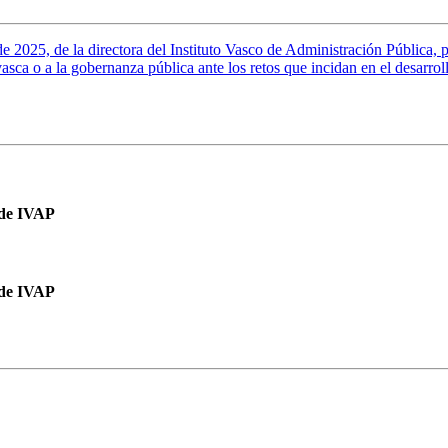
5, de la directora del Instituto Vasco de Administración Pública, po
asca o a la gobernanza pública ante los retos que incidan en el desarroll
 de IVAP
 de IVAP