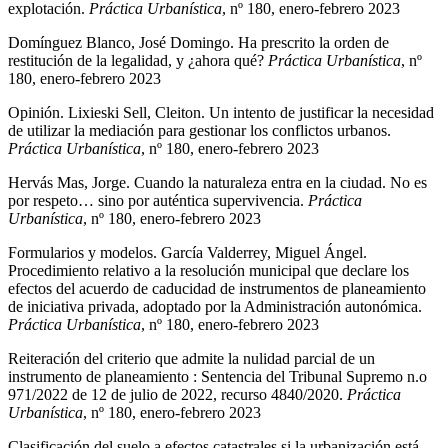
explotación.
Práctica Urbanística
, nº 180, enero-febrero 2023
Domínguez Blanco, José Domingo. Ha prescrito la orden de
restitución de la legalidad, y ¿ahora qué?
Práctica Urbanística
, nº
180, enero-febrero 2023
Opinión. Lixieski Sell, Cleiton. Un intento de justificar la necesidad
de utilizar la mediación para gestionar los conflictos urbanos.
Práctica Urbanística
, nº 180, enero-febrero 2023
Hervás Mas, Jorge. Cuando la naturaleza entra en la ciudad. No es
por respeto… sino por auténtica supervivencia.
Práctica
Urbanística
, nº 180, enero-febrero 2023
Formularios y modelos. García Valderrey, Miguel Ángel.
Procedimiento relativo a la resolución municipal que declare los
efectos del acuerdo de caducidad de instrumentos de planeamiento
de iniciativa privada, adoptado por la Administración autonómica.
Práctica Urbanística
, nº 180, enero-febrero 2023
Reiteración del criterio que admite la nulidad parcial de un
instrumento de planeamiento : Sentencia del Tribunal Supremo n.o
971/2022 de 12 de julio de 2022, recurso 4840/2020.
Práctica
Urbanística
, nº 180, enero-febrero 2023
Clasificación del suelo a efectos catastrales si la urbanización está