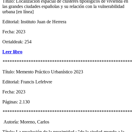
Título: Localización espacial de clústeres tipológicos de vivienda en
las grandes ciudades españolas y su relación con la vulnerabilidad
urbana [en línea]
Editorial: Instituto Juan de Herrera
Fecha: 2023
Orrialdeak: 254
Leer libro
*******************************************************
Título: Memento Práctico Urbanístico 2023
Editorial: Francis Lefebvre
Fecha: 2023
Páginas: 2.130
*******************************************************
Autoría: Moreno, Carlos
Título: La revolución de la proximidad : "de la ciudad-mundo a la