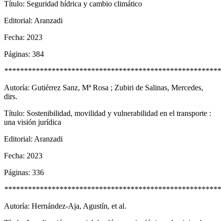
Título: Seguridad hídrica y cambio climático
Editorial: Aranzadi
Fecha: 2023
Páginas: 384
*******************************************************
Autoría: Gutiérrez Sanz, Mª Rosa ; Zubiri de Salinas, Mercedes,
dirs.
Título: Sostenibilidad, movilidad y vulnerabilidad en el transporte :
una visión jurídica
Editorial: Aranzadi
Fecha: 2023
Páginas: 336
*******************************************************
Autoría: Hernández-Aja, Agustín, et al.