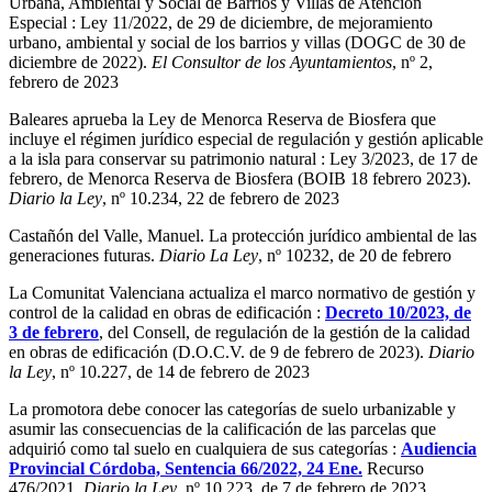
Urbana, Ambiental y Social de Barrios y Villas de Atención
Especial : Ley 11/2022, de 29 de diciembre, de mejoramiento
urbano, ambiental y social de los barrios y villas (DOGC de 30 de
diciembre de 2022).
El Consultor de los Ayuntamientos
, nº 2,
febrero de 2023
Baleares aprueba la Ley de Menorca Reserva de Biosfera que
incluye el régimen jurídico especial de regulación y gestión aplicable
a la isla para conservar su patrimonio natural : Ley 3/2023, de 17 de
febrero, de Menorca Reserva de Biosfera (BOIB 18 febrero 2023).
Diario la Ley
, nº 10.234, 22 de febrero de 2023
Castañón del Valle, Manuel. La protección jurídico ambiental de las
generaciones futuras.
Diario La Ley
, nº 10232, de 20 de febrero
La Comunitat Valenciana actualiza el marco normativo de gestión y
control de la calidad en obras de edificación :
Decreto 10/2023, de
3 de febrero
, del Consell, de regulación de la gestión de la calidad
en obras de edificación (D.O.C.V. de 9 de febrero de 2023).
Diario
la Ley
, nº 10.227, de 14 de febrero de 2023
La promotora debe conocer las categorías de suelo urbanizable y
asumir las consecuencias de la calificación de las parcelas que
adquirió como tal suelo en cualquiera de sus categorías :
Audiencia
Provincial Córdoba, Sentencia 66/2022, 24 Ene.
Recurso
476/2021.
Diario la Ley
, nº 10.223, de 7 de febrero de 2023