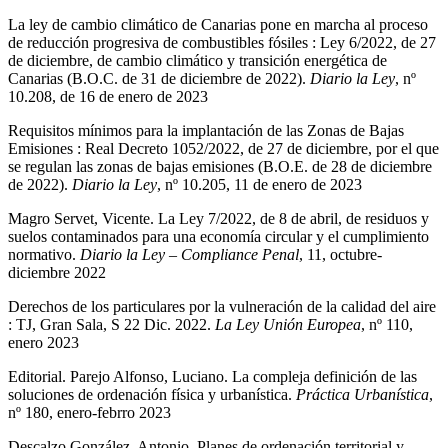
La ley de cambio climático de Canarias pone en marcha al proceso
de reducción progresiva de combustibles fósiles : Ley 6/2022, de 27
de diciembre, de cambio climático y transición energética de
Canarias (B.O.C. de 31 de diciembre de 2022).
Diario la Ley
, nº
10.208, de 16 de enero de 2023
Requisitos mínimos para la implantación de las Zonas de Bajas
Emisiones : Real Decreto 1052/2022, de 27 de diciembre, por el que
se regulan las zonas de bajas emisiones (B.O.E. de 28 de diciembre
de 2022).
Diario la Ley
, nº 10.205, 11 de enero de 2023
Magro Servet, Vicente. La Ley 7/2022, de 8 de abril, de residuos y
suelos contaminados para una economía circular y el cumplimiento
normativo.
Diario la Ley – Compliance Penal
, 11, octubre-
diciembre 2022
Derechos de los particulares por la vulneración de la calidad del aire
: TJ, Gran Sala, S 22 Dic. 2022.
La Ley Unión Europea
, nº 110,
enero 2023
Editorial. Parejo Alfonso, Luciano. La compleja definición de las
soluciones de ordenación física y urbanística.
Práctica Urbanística
,
nº 180, enero-febrro 2023
Descalzo González, Antonio. Planes de ordenación territorial y