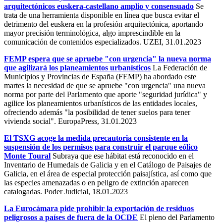
arquitectónicos euskera-castellano amplio y consensuado
Se
trata de una herramienta disponible en línea que busca evitar el
detrimento del euskera en la profesión arquitectónica, aportando
mayor precisión terminológica, algo imprescindible en la
comunicación de contenidos especializados. UZEI, 31.01.2023
FEMP espera que se apruebe "con urgencia" la nueva norma
que agilizará los planeamientos urbanísticos
La Federación de
Municipios y Provincias de España (FEMP) ha abordado este
martes la necesidad de que se apruebe "con urgencia" una nueva
norma por parte del Parlamento que aporte "seguridad jurídica" y
agilice los planeamientos urbanísticos de las entidades locales,
ofreciendo además "la posibilidad de tener suelos para tener
vivienda social". EuropaPress, 31.01.2023
El TSXG acoge la medida precautoria consistente en la
suspensión de los permisos para construir el parque eólico
Monte Toural
Subraya que ese hábitat está reconocido en el
Inventario de Humedais de Galicia y en el Catálogo de Paisajes de
Galicia, en el área de especial protección paisajística, así como que
las especies amenazadas o en peligro de extinción aparecen
catalogadas. Poder Judicial, 18.01.2023
La Eurocámara pide prohibir la exportación de residuos
peligrosos a países de fuera de la OCDE
El pleno del Parlamento