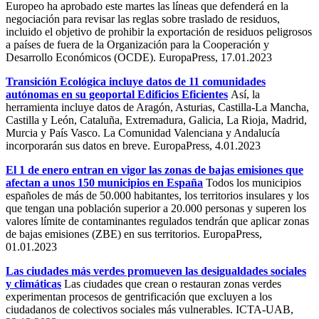
Europeo ha aprobado este martes las líneas que defenderá en la
negociación para revisar las reglas sobre traslado de residuos,
incluido el objetivo de prohibir la exportación de residuos peligrosos
a países de fuera de la Organización para la Cooperación y
Desarrollo Económicos (OCDE). EuropaPress, 17.01.2023
Transición Ecológica incluye datos de 11 comunidades
autónomas en su geoportal Edificios Eficientes
Así, la
herramienta incluye datos de Aragón, Asturias, Castilla-La Mancha,
Castilla y León, Cataluña, Extremadura, Galicia, La Rioja, Madrid,
Murcia y País Vasco. La Comunidad Valenciana y Andalucía
incorporarán sus datos en breve. EuropaPress, 4.01.2023
El 1 de enero entran en vigor las zonas de bajas emisiones que
afectan a unos 150 municipios en España
Todos los municipios
españoles de más de 50.000 habitantes, los territorios insulares y los
que tengan una población superior a 20.000 personas y superen los
valores límite de contaminantes regulados tendrán que aplicar zonas
de bajas emisiones (ZBE) en sus territorios. EuropaPress,
01.01.2023
Las ciudades más verdes promueven las desigualdades sociales
y climáticas
Las ciudades que crean o restauran zonas verdes
experimentan procesos de gentrificación que excluyen a los
ciudadanos de colectivos sociales más vulnerables. ICTA-UAB,