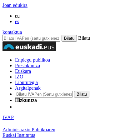
Joan edukira
eu
es
kontaktua
Bilatu
Enplegu publikoa
Prestakuntza
Euskara
IZO
Liburutegia
Argitalpenak
Hizkuntza
IVAP
Administrazio Publikoaren
Euskal Institutua