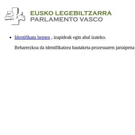
Identifikatu hemen
, izapideak egin ahal izateko.
Beharrezkoa da identifikatzea hautaketa-prozesuaren jarraipena 