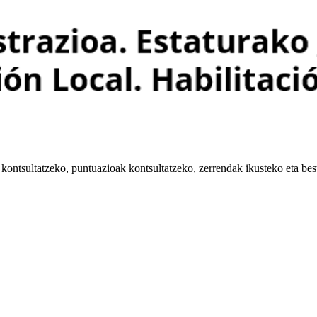
kontsultatzeko, puntuazioak kontsultatzeko, zerrendak ikusteko eta bes