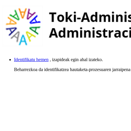
Identifikatu hemen
, izapideak egin ahal izateko.
Beharrezkoa da identifikatzea hautaketa-prozesuaren jarraipena 