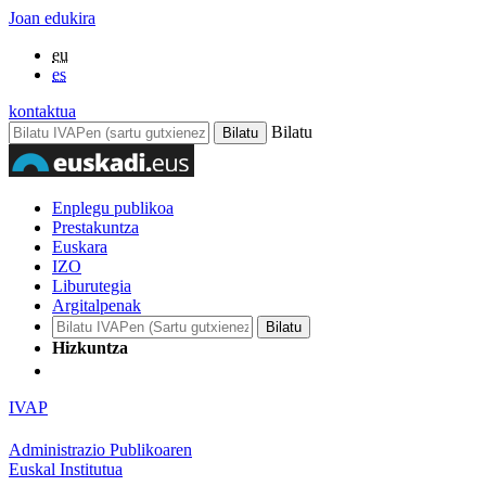
Joan edukira
eu
es
kontaktua
Bilatu
Enplegu publikoa
Prestakuntza
Euskara
IZO
Liburutegia
Argitalpenak
Hizkuntza
IVAP
Administrazio Publikoaren
Euskal Institutua