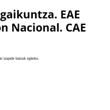
te izapide batzuk egiteko.