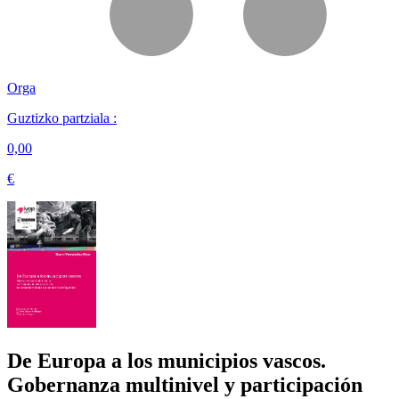
Orga
Guztizko partziala :
0,00
€
De Europa a los municipios vascos.
Gobernanza multinivel y participación