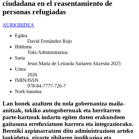
ciudadana en el reasentamiento de
personas refugiadas
AURKIBIDEA
Egilea
David Fernández Rojo
Bilduma
Toki-Administrazioa
Saria
Jesus Maria de Leizaola Sariaren Akzesita 2025
Urtea
2026
ISBN/ISSN
978-84-7777-726-7
Nork banatua
Lan honek azaltzen du nola gobernantza maila-
anitzak, tokiko autogobernuak eta herritarren
parte-hartzeak indartu egiten duten erakundeen
gaitasuna errefuxiatuen harrera eta integraziorako.
Bereziki azpimarratzen ditu administrazioen arteko
lankidetza, gizarte zibilaren inplikazioa eta