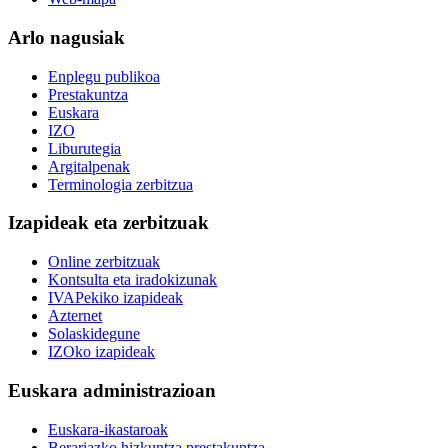
Arlo nagusiak
Enplegu publikoa
Prestakuntza
Euskara
IZO
Liburutegia
Argitalpenak
Terminologia zerbitzua
Izapideak eta zerbitzuak
Online zerbitzuak
Kontsulta eta iradokizunak
IVAPekiko izapideak
Azternet
Solaskidegune
IZOko izapideak
Euskara administrazioan
Euskara-ikastaroak
Berariazko hizkuntza prestakuntza