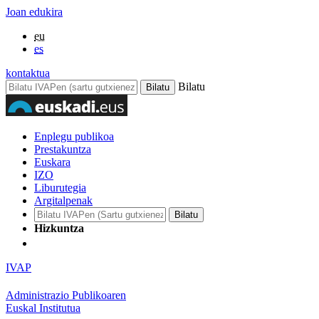
Joan edukira
eu
es
kontaktua
Bilatu
Enplegu publikoa
Prestakuntza
Euskara
IZO
Liburutegia
Argitalpenak
Hizkuntza
IVAP
Administrazio Publikoaren
Euskal Institutua