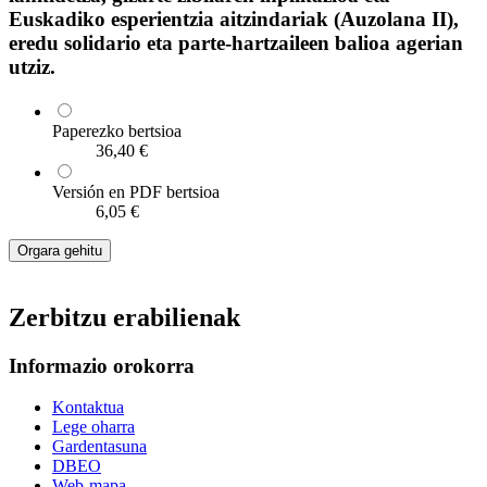
Euskadiko esperientzia aitzindariak (Auzolana II),
eredu solidario eta parte-hartzaileen balioa agerian
utziz.
Paperezko bertsioa
36,40 €
Versión en PDF bertsioa
6,05 €
Orgara gehitu
Zerbitzu erabilienak
Informazio orokorra
Kontaktua
Lege oharra
Gardentasuna
DBEO
Web-mapa