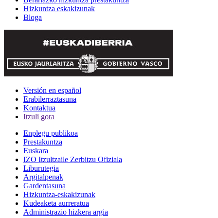
Hizkuntza eskakizunak
Bloga
Versión en español
Erabilerraztasuna
Kontaktua
Itzuli gora
Enplegu publikoa
Prestakuntza
Euskara
IZO Itzultzaile Zerbitzu Ofiziala
Liburutegia
Argitalpenak
Gardentasuna
Hizkuntza-eskakizunak
Kudeaketa aurreratua
Administrazio hizkera argia