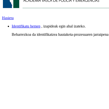
Hasiera
Identifikatu hemen
, izapideak egin ahal izateko.
Beharrezkoa da identifikatzea hautaketa-prozesuaren jarraipena 