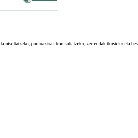
kontsultatzeko, puntuazioak kontsultatzeko, zerrendak ikusteko eta bes