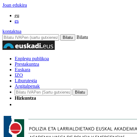
Joan edukira
eu
es
kontaktua
Bilatu
Enplegu publikoa
Prestakuntza
Euskara
IZO
Liburutegia
Argitalpenak
Hizkuntza