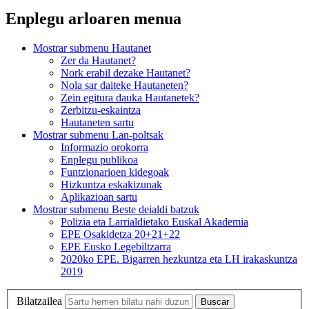
Enplegu arloaren menua
Mostrar submenu
Hautanet
Zer da Hautanet?
Nork erabil dezake Hautanet?
Nola sar daiteke Hautaneten?
Zein egitura dauka Hautanetek?
Zerbitzu-eskaintza
Hautaneten sartu
Mostrar submenu
Lan-poltsak
Informazio orokorra
Enplegu publikoa
Funtzionarioen kidegoak
Hizkuntza eskakizunak
Aplikazioan sartu
Mostrar submenu
Beste deialdi batzuk
Polizia eta Larrialdietako Euskal Akademia
EPE Osakidetza 20+21+22
EPE Eusko Legebiltzarra
2020ko EPE. Bigarren hezkuntza eta LH irakaskuntza
2019
Bilatzailea