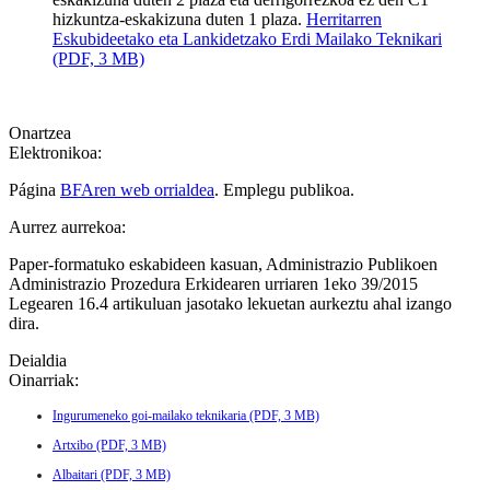
hizkuntza-eskakizuna duten 1 plaza.
Herritarren
Eskubideetako eta Lankidetzako Erdi Mailako Teknikari
(PDF, 3 MB)
Onartzea
Elektronikoa:
Página
BFAren web orrialdea
. Emplegu publikoa.
Aurrez aurrekoa:
Paper-formatuko eskabideen kasuan, Administrazio Publikoen
Administrazio Prozedura Erkidearen urriaren 1eko 39/2015
Legearen 16.4 artikuluan jasotako lekuetan aurkeztu ahal izango
dira.
Deialdia
Oinarriak:
Ingurumeneko goi-mailako teknikaria (PDF, 3 MB)
Artxibo (PDF, 3 MB)
Albaitari (PDF, 3 MB)