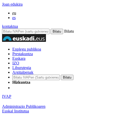
Joan edukira
eu
es
kontaktua
Bilatu
Enplegu publikoa
Prestakuntza
Euskara
IZO
Liburutegia
Argitalpenak
Hizkuntza
IVAP
Administrazio Publikoaren
Euskal Institutua