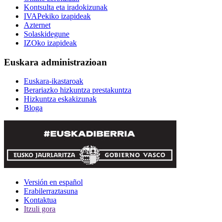
Kontsulta eta iradokizunak
IVAPekiko izapideak
Azternet
Solaskidegune
IZOko izapideak
Euskara administrazioan
Euskara-ikastaroak
Berariazko hizkuntza prestakuntza
Hizkuntza eskakizunak
Bloga
Versión en español
Erabilerraztasuna
Kontaktua
Itzuli gora