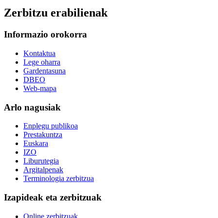
Zerbitzu erabilienak
Informazio orokorra
Kontaktua
Lege oharra
Gardentasuna
DBEO
Web-mapa
Arlo nagusiak
Enplegu publikoa
Prestakuntza
Euskara
IZO
Liburutegia
Argitalpenak
Terminologia zerbitzua
Izapideak eta zerbitzuak
Online zerbitzuak