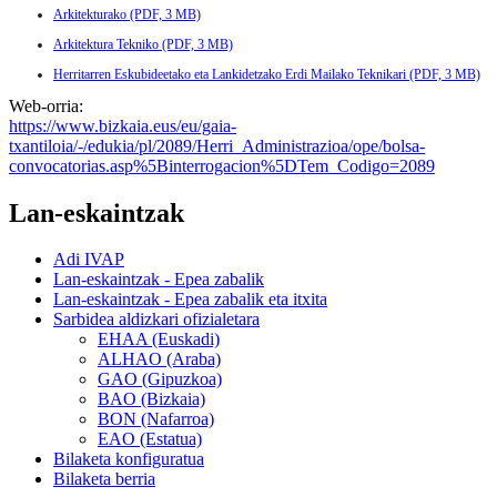
Arkitekturako (PDF, 3 MB)
Arkitektura Tekniko (PDF, 3 MB)
Herritarren Eskubideetako eta Lankidetzako Erdi Mailako Teknikari (PDF, 3 MB)
Web-orria:
https://www.bizkaia.eus/eu/gaia-
txantiloia/-/edukia/pl/2089/Herri_Administrazioa/ope/bolsa-
convocatorias.asp%5Binterrogacion%5DTem_Codigo=2089
Lan-eskaintzak
Adi IVAP
Lan-eskaintzak - Epea zabalik
Lan-eskaintzak - Epea zabalik eta itxita
Sarbidea aldizkari ofizialetara
EHAA (Euskadi)
ALHAO (Araba)
GAO (Gipuzkoa)
BAO (Bizkaia)
BON (Nafarroa)
EAO (Estatua)
Bilaketa konfiguratua
Bilaketa berria