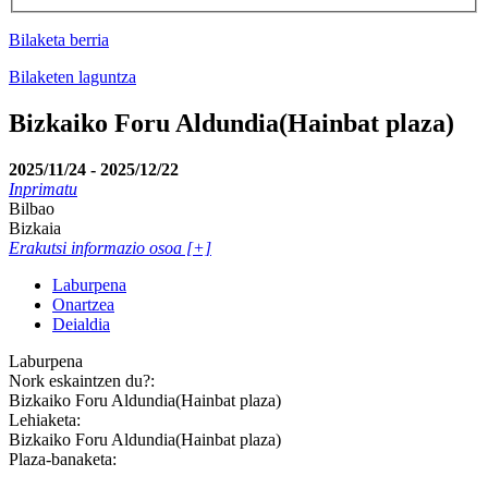
Bilaketa berria
Bilaketen laguntza
Bizkaiko Foru Aldundia(Hainbat plaza)
2025/11/24 - 2025/12/22
Inprimatu
Bilbao
Bizkaia
Erakutsi informazio osoa [+]
Laburpena
Onartzea
Deialdia
Laburpena
Nork eskaintzen du?:
Bizkaiko Foru Aldundia(Hainbat plaza)
Lehiaketa:
Bizkaiko Foru Aldundia(Hainbat plaza)
Plaza-banaketa: