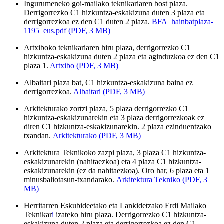
Ingurumeneko goi-mailako teknikariaren bost plaza.
Derrigorrezko C1 hizkuntza-eskakizuna duten 3 plaza eta
derrigorrezkoa ez den C1 duten 2 plaza.
BFA_hainbatplaza-
1195_eus.pdf (PDF, 3 MB)
Artxiboko teknikariaren
hiru plaza, derrigorrezko C1
hizkuntza-eskakizuna duten 2 plaza eta aginduzkoa ez den C1
plaza 1.
Artxibo (PDF, 3 MB)
Albaitari plaza bat, C1 hizkuntza-eskakizuna baina ez
derrigorrezkoa.
Albaitari (PDF, 3 MB)
Arkitekturako zortzi plaza, 5 plaza derrigorrezko C1
hizkuntza-eskakizunarekin eta 3 plaza derrigorrezkoak ez
diren C1 hizkuntza-eskakizunarekin. 2 plaza ezinduentzako
txandan.
Arkitekturako (PDF, 3 MB)
Arkitektura Teknikoko zazpi plaza, 3 plaza C1 hizkuntza-
eskakizunarekin (nahitaezkoa) eta 4 plaza C1 hizkuntza-
eskakizunarekin (ez da nahitaezkoa). Oro har, 6 plaza eta 1
minusbaliotasun-txandarako.
Arkitektura Tekniko (PDF, 3
MB)
Herritarren Eskubideetako eta Lankidetzako Erdi Mailako
Teknikar
i
izateko hiru plaza. Derrigorrezko C1 hizkuntza-
eskakizuna duten 2 plaza eta derrigorrezkoa ez den C1