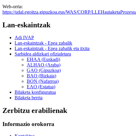
Web-orria:
https://udal.egoitza.gipuzkoa.eus/WAS/CORP/LLEHautaketaProze
Lan-eskaintzak
Adi IVAP
Lan-eskaintzak - Epea zabalik
Lan-eskaintzak - Epea zabalik eta itxita
Sarbidea aldizkari ofizialetara
EHAA (Euskadi)
ALHAO (Araba)
GAO (Gipuzkoa)
BAO (Bizkaia)
BON (Nafarroa)
EAO (Estatua)
Bilaketa konfiguratua
Bilaketa berria
Zerbitzu erabilienak
Informazio orokorra
Kontaktua