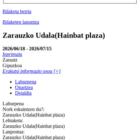
Bilaketa berria
Bilaketen laguntza
Zarauzko Udala(Hainbat plaza)
2026/06/18 - 2026/07/15
Inprimatu
Zarautz
Gipuzkoa
Erakutsi informazio osoa [+]
Laburpena
Onartzea
Deialdia
Laburpena
Nork eskaintzen du?:
Zarauzko Udala(Hainbat plaza)
Lehiaketa:
Zarauzko Udala(Hainbat plaza)
Lanpostua:
Zarauzko Udala(Hainbat plaza)