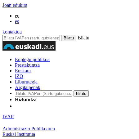
Joan edukira
eu
es
kontaktua
Bilatu
Enplegu publikoa
Prestakuntza
Euskara
IZO
Liburutegia
Argitalpenak
Hizkuntza
IVAP
Administrazio Publikoaren
Euskal Institutua