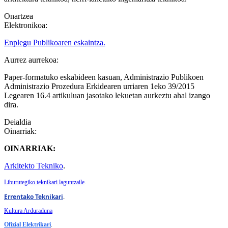
Onartzea
Elektronikoa:
Enplegu Publikoaren eskaintza.
Aurrez aurrekoa:
Paper-formatuko eskabideen kasuan, Administrazio Publikoen
Administrazio Prozedura Erkidearen urriaren 1eko 39/2015
Legearen 16.4 artikuluan jasotako lekuetan aurkeztu ahal izango
dira.
Deialdia
Oinarriak:
OINARRIAK:
Arkitekto Tekniko
.
Liburutegiko teknikari laguntzaile
.
Errentako Teknikari
.
Kultura Arduraduna
Ofizial Elektrikari
.