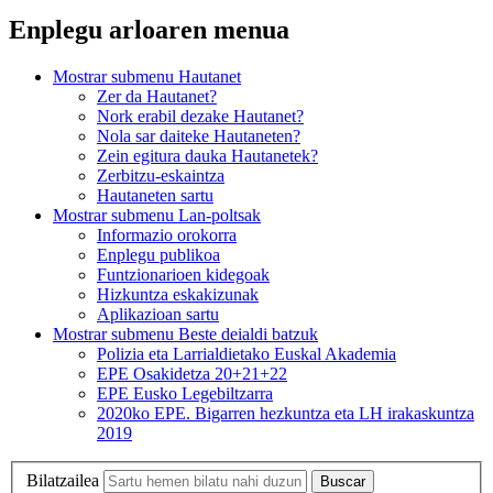
Enplegu arloaren menua
Mostrar submenu
Hautanet
Zer da Hautanet?
Nork erabil dezake Hautanet?
Nola sar daiteke Hautaneten?
Zein egitura dauka Hautanetek?
Zerbitzu-eskaintza
Hautaneten sartu
Mostrar submenu
Lan-poltsak
Informazio orokorra
Enplegu publikoa
Funtzionarioen kidegoak
Hizkuntza eskakizunak
Aplikazioan sartu
Mostrar submenu
Beste deialdi batzuk
Polizia eta Larrialdietako Euskal Akademia
EPE Osakidetza 20+21+22
EPE Eusko Legebiltzarra
2020ko EPE. Bigarren hezkuntza eta LH irakaskuntza
2019
Bilatzailea