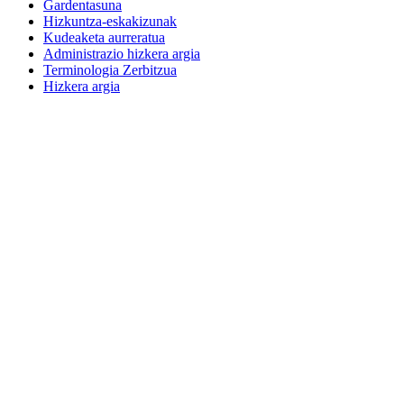
Gardentasuna
Hizkuntza-eskakizunak
Kudeaketa aurreratua
Administrazio hizkera argia
Terminologia Zerbitzua
Hizkera argia