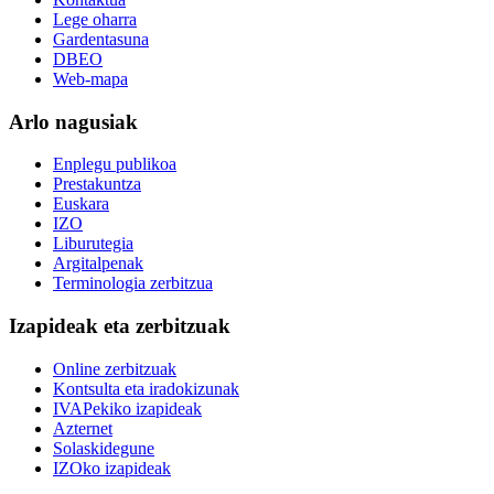
Lege oharra
Gardentasuna
DBEO
Web-mapa
Arlo nagusiak
Enplegu publikoa
Prestakuntza
Euskara
IZO
Liburutegia
Argitalpenak
Terminologia zerbitzua
Izapideak eta zerbitzuak
Online zerbitzuak
Kontsulta eta iradokizunak
IVAPekiko izapideak
Azternet
Solaskidegune
IZOko izapideak