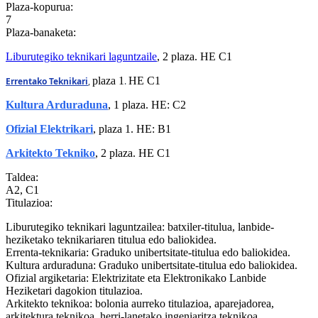
Plaza-kopurua:
7
Plaza-banaketa:
Liburutegiko teknikari laguntzaile
, 2 plaza. HE C1
plaza 1
HE C1
Errentako Teknikari
,
.
Kultura Arduraduna
, 1 plaza. HE: C2
Ofizial Elektrikari
, plaza 1. HE: B1
Arkitekto Tekniko
, 2 plaza. HE C1
Taldea:
A2, C1
Titulazioa:
Liburutegiko teknikari laguntzailea: batxiler-titulua, lanbide-
heziketako teknikariaren titulua edo baliokidea.
Errenta-teknikaria: Graduko unibertsitate-titulua edo baliokidea.
Kultura arduraduna: Graduko unibertsitate-titulua edo baliokidea.
Ofizial argiketaria: Elektrizitate eta Elektronikako Lanbide
Heziketari dagokion titulazioa.
Arkitekto teknikoa: bolonia aurreko titulazioa, aparejadorea,
arkitektura teknikoa, herri-lanetako ingeniaritza teknikoa.