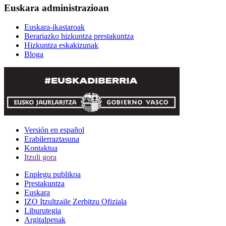
Euskara administrazioan
Euskara-ikastaroak
Berariazko hizkuntza prestakuntza
Hizkuntza eskakizunak
Bloga
Versión en español
Erabilerraztasuna
Kontaktua
Itzuli gora
Enplegu publikoa
Prestakuntza
Euskara
IZO Itzultzaile Zerbitzu Ofiziala
Liburutegia
Argitalpenak