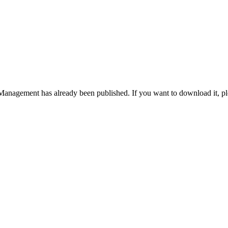
 Management has already been published. If you want to download it, pl