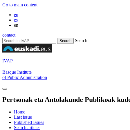
Go to main content
eu
es
en
contact
Search
IVAP
Basque Institute
of Public Administration
Pertsonak eta Antolakunde Publikoak kude
Home
Last issue
Published Issues
Search articles