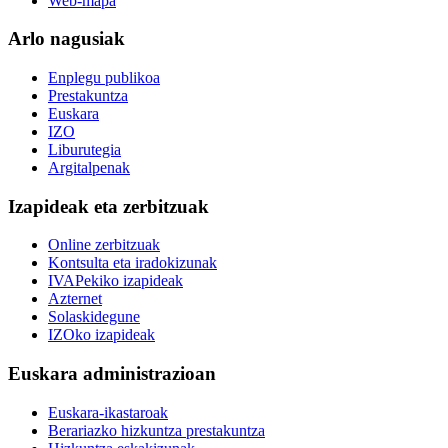
Web-mapa
Arlo nagusiak
Enplegu publikoa
Prestakuntza
Euskara
IZO
Liburutegia
Argitalpenak
Izapideak eta zerbitzuak
Online zerbitzuak
Kontsulta eta iradokizunak
IVAPekiko izapideak
Azternet
Solaskidegune
IZOko izapideak
Euskara administrazioan
Euskara-ikastaroak
Berariazko hizkuntza prestakuntza