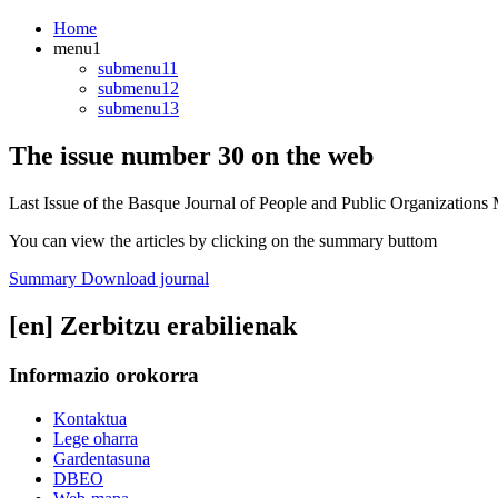
Home
menu1
submenu11
submenu12
submenu13
The issue number 30 on the web
Last Issue of the Basque Journal of People and Public Organizations
You can view the articles by clicking on the summary buttom
Summary
Download journal
[en] Zerbitzu erabilienak
Informazio orokorra
Kontaktua
Lege oharra
Gardentasuna
DBEO