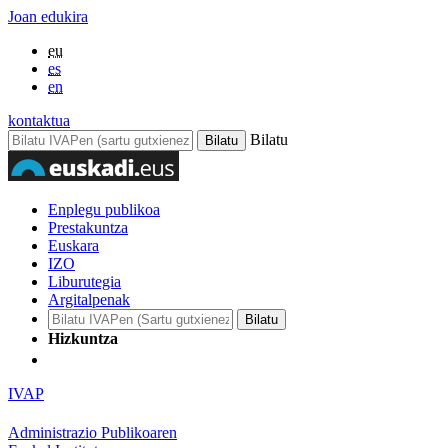
Joan edukira
eu
es
en
kontaktua
Bilatu
Enplegu publikoa
Prestakuntza
Euskara
IZO
Liburutegia
Argitalpenak
Hizkuntza
IVAP
Administrazio Publikoaren