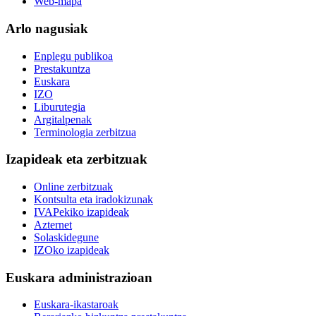
Web-mapa
Arlo nagusiak
Enplegu publikoa
Prestakuntza
Euskara
IZO
Liburutegia
Argitalpenak
Terminologia zerbitzua
Izapideak eta zerbitzuak
Online zerbitzuak
Kontsulta eta iradokizunak
IVAPekiko izapideak
Azternet
Solaskidegune
IZOko izapideak
Euskara administrazioan
Euskara-ikastaroak