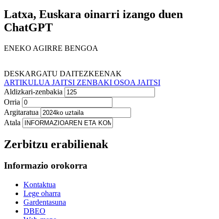
Latxa, Euskara oinarri izango duen
ChatGPT
ENEKO AGIRRE BENGOA
DESKARGATU DAITEZKEENAK
ARTIKULUA JAITSI
ZENBAKI OSOA JAITSI
Aldizkari-zenbakia
Orria
Argitaratua
Atala
Zerbitzu erabilienak
Informazio orokorra
Kontaktua
Lege oharra
Gardentasuna
DBEO