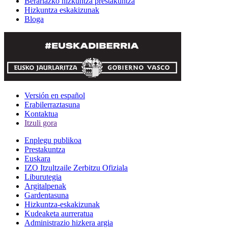
Berariazko hizkuntza prestakuntza
Hizkuntza eskakizunak
Bloga
Versión en español
Erabilerraztasuna
Kontaktua
Itzuli gora
Enplegu publikoa
Prestakuntza
Euskara
IZO Itzultzaile Zerbitzu Ofiziala
Liburutegia
Argitalpenak
Gardentasuna
Hizkuntza-eskakizunak
Kudeaketa aurreratua
Administrazio hizkera argia