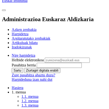
Euskal Institutua
Administrazioa Euskaraz Aldizkaria
Azken zenbakia
Harpidetza
Argitaratutako zenbakiak
Artikuluak bilatu
Iradokizunak
Nire harpidetza
Helbide elektronikoa
Pasahitza berria
Sartu
Ziurtagiri digitala erabili
Zure pasahitza ahaztu duzu?
Harpideduna izan nahi dut
Hasiera
1. menua
1.1. menua
1.2. menua
1.3. menua