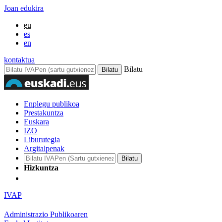
Joan edukira
eu
es
en
kontaktua
Bilatu
Enplegu publikoa
Prestakuntza
Euskara
IZO
Liburutegia
Argitalpenak
Hizkuntza
IVAP
Administrazio Publikoaren