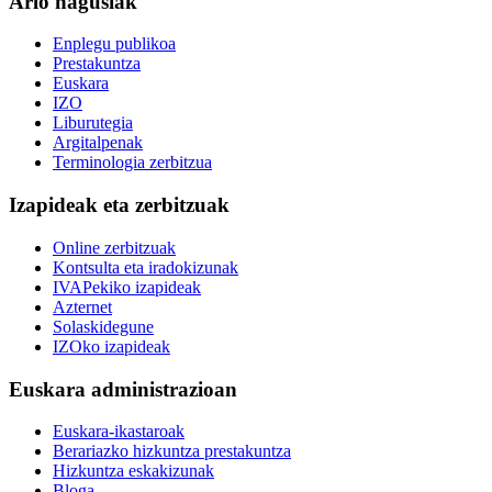
Arlo nagusiak
Enplegu publikoa
Prestakuntza
Euskara
IZO
Liburutegia
Argitalpenak
Terminologia zerbitzua
Izapideak eta zerbitzuak
Online zerbitzuak
Kontsulta eta iradokizunak
IVAPekiko izapideak
Azternet
Solaskidegune
IZOko izapideak
Euskara administrazioan
Euskara-ikastaroak
Berariazko hizkuntza prestakuntza
Hizkuntza eskakizunak
Bloga