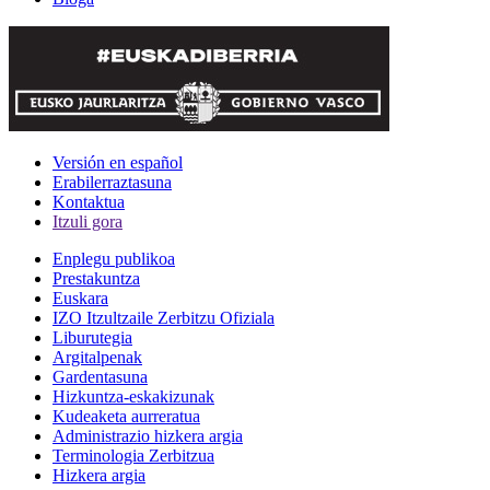
Versión en español
Erabilerraztasuna
Kontaktua
Itzuli gora
Enplegu publikoa
Prestakuntza
Euskara
IZO Itzultzaile Zerbitzu Ofiziala
Liburutegia
Argitalpenak
Gardentasuna
Hizkuntza-eskakizunak
Kudeaketa aurreratua
Administrazio hizkera argia
Terminologia Zerbitzua
Hizkera argia