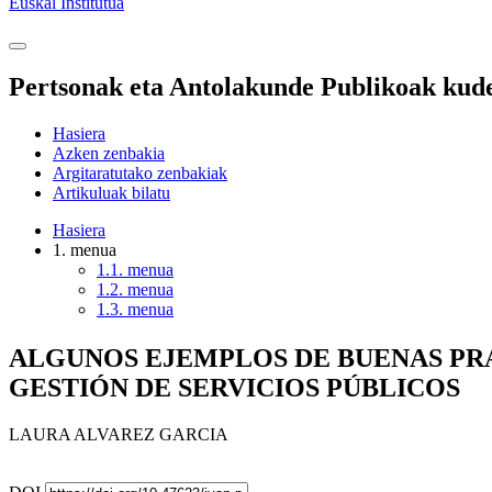
Euskal Institutua
Pertsonak eta Antolakunde Publikoak kude
Hasiera
Azken zenbakia
Argitaratutako zenbakiak
Artikuluak bilatu
Hasiera
1. menua
1.1. menua
1.2. menua
1.3. menua
ALGUNOS EJEMPLOS DE BUENAS PRAC
GESTIÓN DE SERVICIOS PÚBLICOS
LAURA ALVAREZ GARCIA