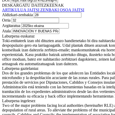
DOI
DESKARGATU DAITEZKEENAK
ARTIKULUA JAITSI
ZENBAKI OSOA JAITSI
Aldizkari-zenbakia
Orria
Argitaratua
Atala
Laburpena euskaraz
Toki-entitateek izan ohi dituzten arazo handienetako bi dira nahitaez
despopulazio gero eta larriagoagatik. Udal plantak dituen arazoak ko
kontseiluak izan daitezela zerbitzu-emaile; mankomunitateak eta horrel
esperientziak. Kasu praktiko batzuk aztertuko ditugu, ikusteko nola hob
office moduan, batez ere nahitaezko zerbitzuei dagokienez, zeinen kal
arinagoak eta automatizatuagoak izan daitezen.
Laburpena gaztelaniaz
Dos de los grandes problemas de los que adolecen las Entidades locales
microfundio y la despoblación acuciante de las zonas rurales. Para pali
prestación de servicios por Diputaciones, Cabildos y Consejos insul
Administración está teniendo con las herramientas basadas en la intel
tramitación de los expedientes administrativos desde las dos vertientes
incrementando su eficacia y back office implementando herramientas IA
Laburpena ingelesez
Two of the major problems facing local authorities (hereinafter RLE) a
depopulation of rural areas. To alleviate the problems of the municipal
councils, Cabildos and Councils; the implementation of associative for