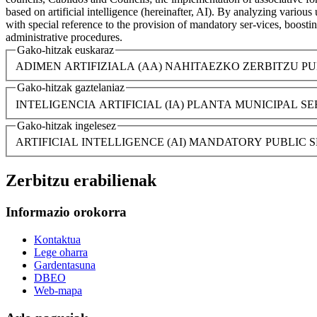
based on artificial intelligence (hereinafter, AI). By analyzing variou
with special reference to the provision of mandatory ser-vices, boostin
administrative procedures.
Gako-hitzak euskaraz
ADIMEN ARTIFIZIALA (AA)
NAHITAEZKO ZERBITZU P
Gako-hitzak gaztelaniaz
INTELIGENCIA ARTIFICIAL (IA)
PLANTA MUNICIPAL
SE
Gako-hitzak ingelesez
ARTIFICIAL INTELLIGENCE (AI)
MANDATORY PUBLIC S
Zerbitzu erabilienak
Informazio orokorra
Kontaktua
Lege oharra
Gardentasuna
DBEO
Web-mapa