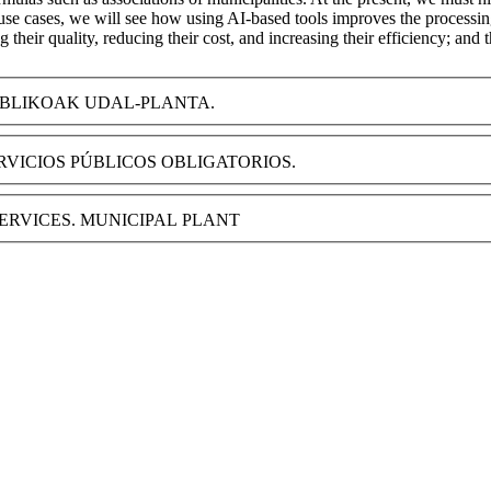
s use cases, we will see how using AI-based tools improves the processing
g their quality, reducing their cost, and increasing their efficiency; an
UBLIKOAK
UDAL-PLANTA.
RVICIOS PÚBLICOS OBLIGATORIOS.
ERVICES.
MUNICIPAL PLANT