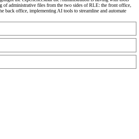
 of administrative files from the two sides of RLE: the front office,
d the back office, implementing AI tools to streamline and automate