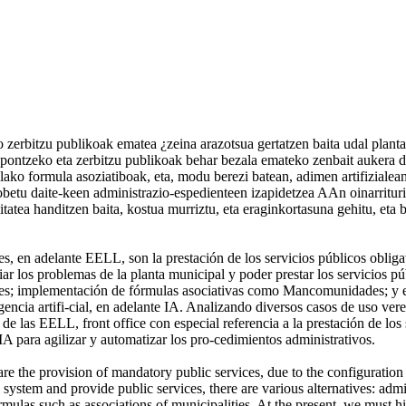
ko zerbitzu publikoak ematea ¿zeina arazotsua gertatzen baita udal plan
npontzeko eta zerbitzu publikoak behar bezala emateko zenbait aukera d
ako formula asoziatiboak, eta, modu berezi batean, adimen artifizialean
etu daite-keen administrazio-espedienteen izapidetzea AAn oinarrituriko t
itatea handitzen baita, kostua murriztu, eta eraginkortasuna gehitu, et
, en adelante EELL, son la prestación de los servicios públicos obligato
ar los problemas de la planta municipal y poder prestar los servicios púb
ares; implementación de fórmulas asociativas como Mancomunidades; y en
igencia artifi-cial, en adelante IA. Analizando diversos casos de uso v
 de las EELL, front office con especial referencia a la prestación de lo
 para agilizar y automatizar los pro-cedimientos administrativos.
re the provision of mandatory public services, due to the configuration
 system and provide public services, there are various alternatives: admi
mulas such as associations of municipalities. At the present, we must hi