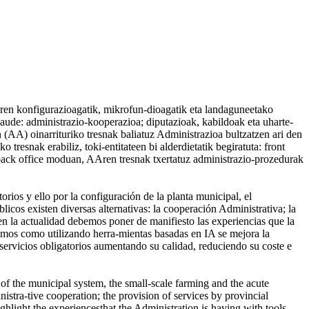
taren konfigurazioagatik, mikrofun-dioagatik eta landaguneetako
aude: administrazio-kooperazioa; diputazioak, kabildoak eta uharte-
 (AA) oinarrituriko tresnak baliatuz Administrazioa bultzatzen ari den
resnak erabiliz, toki-entitateen bi alderdietatik begiratuta: front
a back office moduan, AAren tresnak txertatuz administrazio-prozedurak
rios y ello por la configuración de la planta municipal, el
licos existen diversas alternativas: la cooperación Administrativa; la
 la actualidad debemos poner de manifiesto las experiencias que la
eremos como utilizando herra-mientas basadas en IA se mejora la
s servicios obligatorios aumentando su calidad, reduciendo su coste e
 of the municipal system, the small-scale farming and the acute
nistra-tive cooperation; the provision of services by provincial
ghlight the experiencesthat the Administration is having with tools