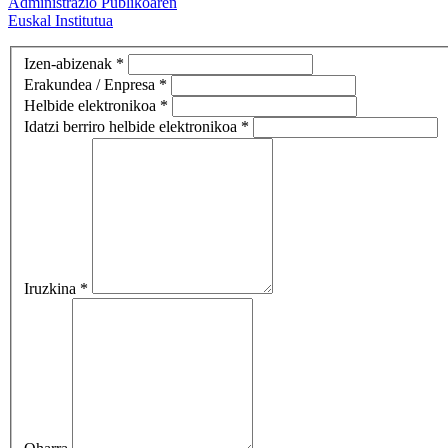
Administrazio Publikoaren
Euskal Institutua
Izen-abizenak *
Erakundea / Enpresa *
Helbide elektronikoa *
Idatzi berriro helbide elektronikoa *
Iruzkina *