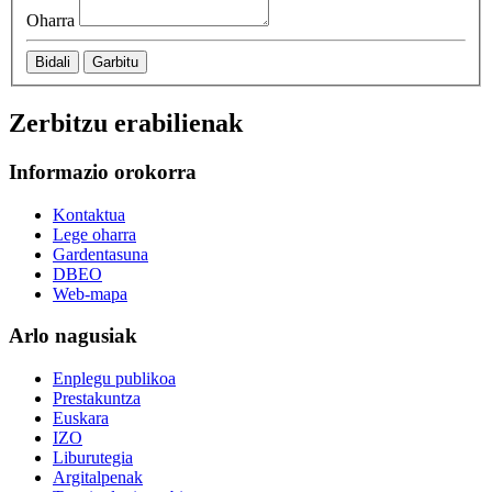
Oharra
Bidali
Garbitu
Zerbitzu erabilienak
Informazio orokorra
Kontaktua
Lege oharra
Gardentasuna
DBEO
Web-mapa
Arlo nagusiak
Enplegu publikoa
Prestakuntza
Euskara
IZO
Liburutegia
Argitalpenak