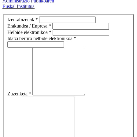
Administrazio Publikoaren
Euskal Institutua
Izen-abizenak *
Erakundea / Enpresa *
Helbide elektronikoa *
Idatzi berriro helbide elektronikoa *
Zuzenketa *