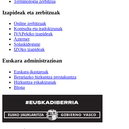
Terminologia zerbitzua
Izapideak eta zerbitzuak
Online zerbitzuak
Kontsulta eta iradokizunak
IVAPekiko izapideak
Azternet
Solaskidegune
IZOko izapideak
Euskara administrazioan
Euskara-ikastaroak
Berariazko hizkuntza prestakuntza
Hizkuntza eskakizunak
Bloga