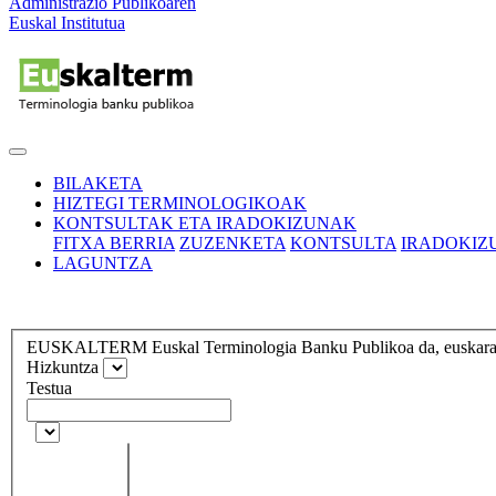
Administrazio Publikoaren
Euskal Institutua
BILAKETA
HIZTEGI TERMINOLOGIKOAK
KONTSULTAK ETA IRADOKIZUNAK
FITXA BERRIA
ZUZENKETA
KONTSULTA
IRADOKIZ
LAGUNTZA
EUSKALTERM Euskal Terminologia Banku Publikoa da, euskarazko t
Hizkuntza
Testua