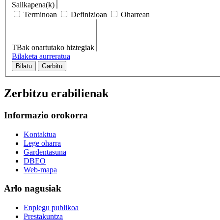
Sailkapena(k)
Terminoan
Definizioan
Oharrean
TBak onartutako hiztegiak
Bilaketa aurreratua
Bilatu
Garbitu
Zerbitzu erabilienak
Informazio orokorra
Kontaktua
Lege oharra
Gardentasuna
DBEO
Web-mapa
Arlo nagusiak
Enplegu publikoa
Prestakuntza