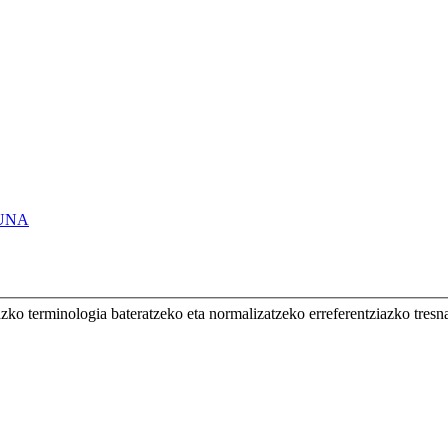
UNA
erminologia bateratzeko eta normalizatzeko erreferentziazko tresn