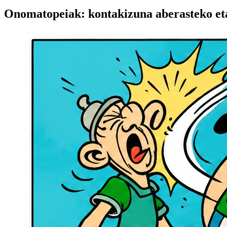
Onomatopeiak: kontakizuna aberasteko et