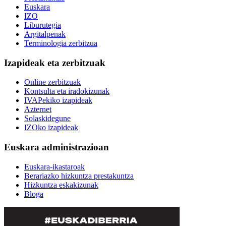
Euskara
IZO
Liburutegia
Argitalpenak
Terminologia zerbitzua
Izapideak eta zerbitzuak
Online zerbitzuak
Kontsulta eta iradokizunak
IVAPekiko izapideak
Azternet
Solaskidegune
IZOko izapideak
Euskara administrazioan
Euskara-ikastaroak
Berariazko hizkuntza prestakuntza
Hizkuntza eskakizunak
Bloga