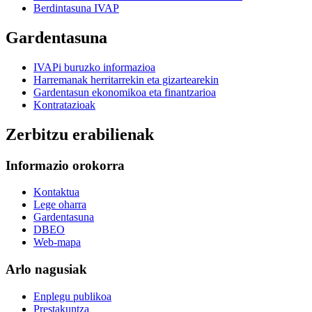
Berdintasuna IVAP
Gardentasuna
IVAPi buruzko informazioa
Harremanak herritarrekin eta gizartearekin
Gardentasun ekonomikoa eta finantzarioa
Kontratazioak
Zerbitzu erabilienak
Informazio orokorra
Kontaktua
Lege oharra
Gardentasuna
DBEO
Web-mapa
Arlo nagusiak
Enplegu publikoa
Prestakuntza