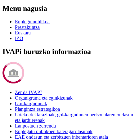
Menu nagusia
Enplegu publikoa
Prestakuntza
Euskara
IZO
IVAPi buruzko informazioa
Zer da IVAP?
Organigrama eta eginkizunak
Goi-kargudunak
Plangintza estrategikoa
Urteko deklarazioak, goi-kargudunen pertsonalaren ondasun
eta jarduerenak
Lanpostuen zerrenda
Enplegatu publikoen bateragarritasunak
EAE ondasun eta zerbitzuen inbentarioren atala