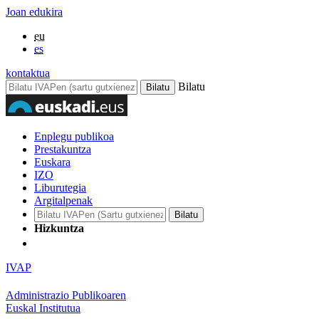
Joan edukira
eu
es
kontaktua
Bilatu
Enplegu publikoa
Prestakuntza
Euskara
IZO
Liburutegia
Argitalpenak
Hizkuntza
IVAP
Administrazio Publikoaren
Euskal Institutua