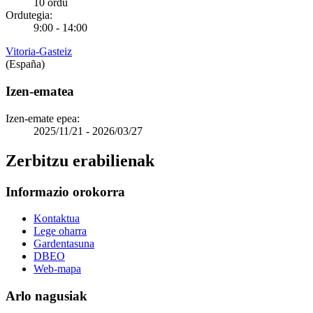
10 ordu
Ordutegia:
9:00 - 14:00
Vitoria-Gasteiz
(España)
Izen-ematea
Izen-emate epea:
2025/11/21 - 2026/03/27
Zerbitzu erabilienak
Informazio orokorra
Kontaktua
Lege oharra
Gardentasuna
DBEO
Web-mapa
Arlo nagusiak