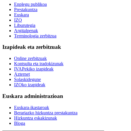
Enplegu publikoa
Prestakuntza
Euskara
IZO
Liburutegia
Argitalpenak
Terminologia zerbitzua
Izapideak eta zerbitzuak
Online zerbitzuak
Kontsulta eta iradokizunak
IVAPekiko izapideak
Azternet
Solaskidegune
IZOko izapideak
Euskara administrazioan
Euskara-ikastaroak
Berariazko hizkuntza prestakuntza
Hizkuntza eskakizunak
Bloga