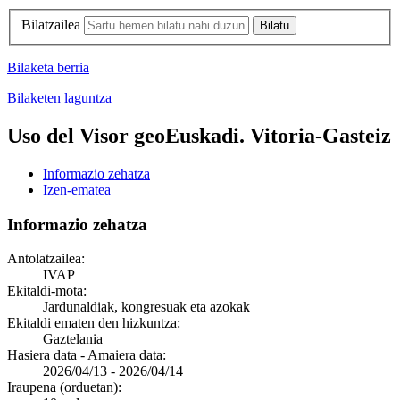
Bilatzailea
Bilaketa berria
Bilaketen laguntza
Uso del Visor geoEuskadi. Vitoria-Gasteiz
Informazio zehatza
Izen-ematea
Informazio zehatza
Antolatzailea:
IVAP
Ekitaldi-mota:
Jardunaldiak, kongresuak eta azokak
Ekitaldi ematen den hizkuntza:
Gaztelania
Hasiera data - Amaiera data:
2026/04/13
-
2026/04/14
Iraupena (orduetan):