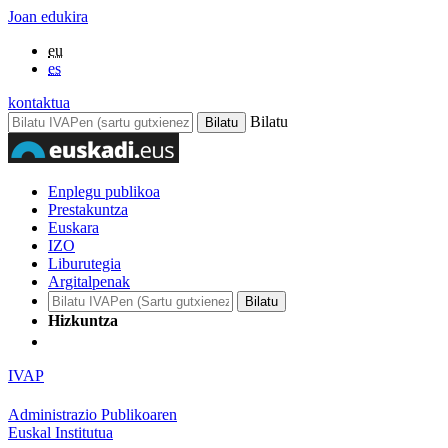
Joan edukira
eu
es
kontaktua
Bilatu
Enplegu publikoa
Prestakuntza
Euskara
IZO
Liburutegia
Argitalpenak
Hizkuntza
IVAP
Administrazio Publikoaren
Euskal Institutua