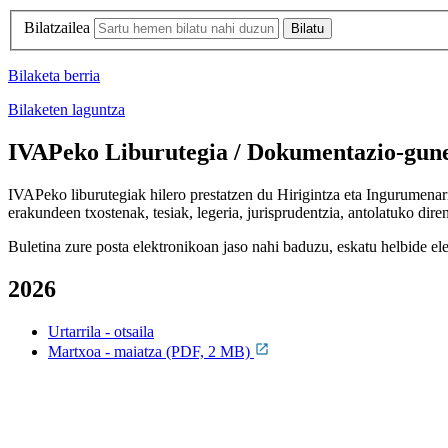
Bilatzailea
Bilaketa berria
Bilaketen laguntza
IVAPeko Liburutegia / Dokumentazio-gune
IVAPeko liburutegiak hilero prestatzen du Hirigintza eta Ingurumenari 
erakundeen txostenak, tesiak, legeria, jurisprudentzia, antolatuko dire
Buletina zure posta elektronikoan jaso nahi baduzu, eskatu helbide el
2026
Urtarrila - otsaila
Martxoa - maiatza (PDF, 2 MB)