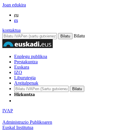
Joan edukira
eu
es
kontaktua
Bilatu
Enplegu publikoa
Prestakuntza
Euskara
IZO
Liburutegia
Argitalpenak
Hizkuntza
IVAP
Administrazio Publikoaren
Euskal Institutua