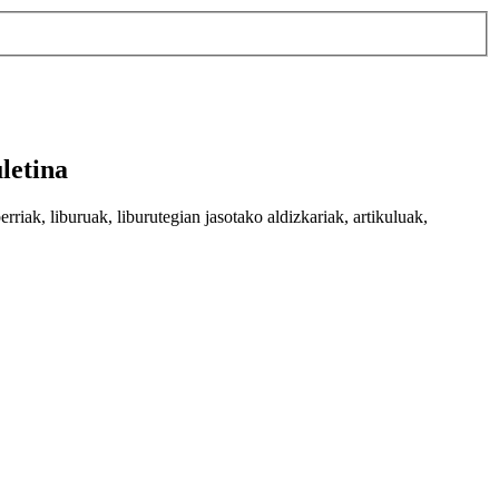
letina
riak, liburuak, liburutegian jasotako aldizkariak, artikuluak,