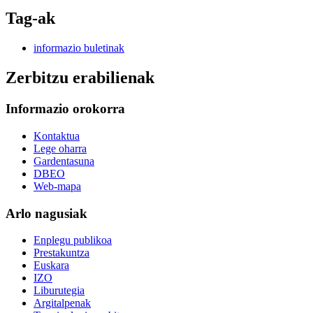
Tag-ak
informazio buletinak
Zerbitzu erabilienak
Informazio orokorra
Kontaktua
Lege oharra
Gardentasuna
DBEO
Web-mapa
Arlo nagusiak
Enplegu publikoa
Prestakuntza
Euskara
IZO
Liburutegia
Argitalpenak