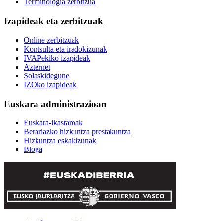
Terminologia zerbitzua
Izapideak eta zerbitzuak
Online zerbitzuak
Kontsulta eta iradokizunak
IVAPekiko izapideak
Azternet
Solaskidegune
IZOko izapideak
Euskara administrazioan
Euskara-ikastaroak
Berariazko hizkuntza prestakuntza
Hizkuntza eskakizunak
Bloga