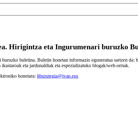
a. Hirigintza eta Ingurumenari buruzko Bu
buruzko buletina. Buletin honetan informazio eguneratua sartzen da: ber
n ikastaroak eta jardunaldiak eta espezializatuko blogak/web-orriak.
ektroniko honetara:
liburutegia@ivap.eus