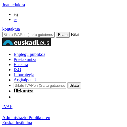
Joan edukira
eu
es
kontaktua
Bilatu
Enplegu publikoa
Prestakuntza
Euskara
IZO
Liburutegia
Argitalpenak
Hizkuntza
IVAP
Administrazio Publikoaren
Euskal Institutua