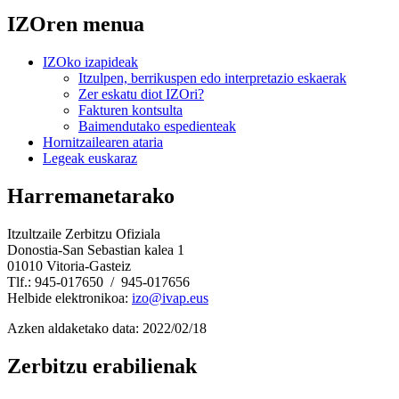
IZOren menua
IZOko izapideak
Itzulpen, berrikuspen edo interpretazio eskaerak
Zer eskatu diot IZOri?
Fakturen kontsulta
Baimendutako espedienteak
Hornitzailearen ataria
Legeak euskaraz
Harremanetarako
Itzultzaile Zerbitzu Ofiziala
Donostia-San Sebastian kalea 1
01010 Vitoria-Gasteiz
Tlf.: 945-017650 / 945-017656
Helbide elektronikoa:
izo@ivap.eus
Azken aldaketako data:
2022/02/18
Zerbitzu erabilienak