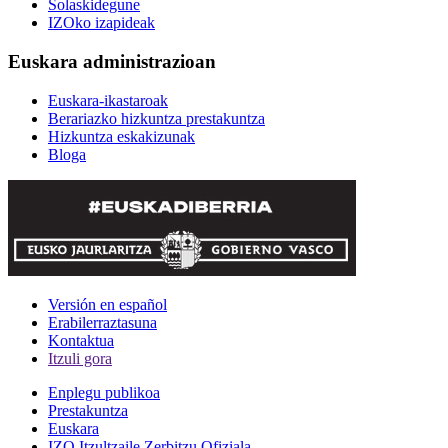
Solaskidegune
IZOko izapideak
Euskara administrazioan
Euskara-ikastaroak
Berariazko hizkuntza prestakuntza
Hizkuntza eskakizunak
Bloga
Versión en español
Erabilerraztasuna
Kontaktua
Itzuli gora
Enplegu publikoa
Prestakuntza
Euskara
IZO Itzultzaile Zerbitzu Ofiziala