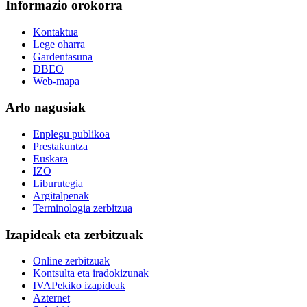
Informazio orokorra
Kontaktua
Lege oharra
Gardentasuna
DBEO
Web-mapa
Arlo nagusiak
Enplegu publikoa
Prestakuntza
Euskara
IZO
Liburutegia
Argitalpenak
Terminologia zerbitzua
Izapideak eta zerbitzuak
Online zerbitzuak
Kontsulta eta iradokizunak
IVAPekiko izapideak
Azternet