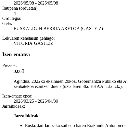
2026/05/08
-
2026/05/08
Iraupena (orduetan):
4
Ordutegia:
Gela:
EUSKALDUN BERRIA ARETOA (GASTEIZ)
Lekuaren xehetasun gehiago:
VITORIA-GASTEIZ
Izen-ematea
Prezioa:
0,00𓧬
Agindua, 2022ko ekainaren 20koa, Gobernantza Publiko eta Aut
zenbatekoa ezartzen duena (uztailaren 8ko EHAA, 132. zk.).
Izen-emate epea:
2026/03/25 - 2026/04/30
Jarraibideak:
Jarraibideak
Eusko Jaurlaritzako sail edo haren Erakunde Autonomoe