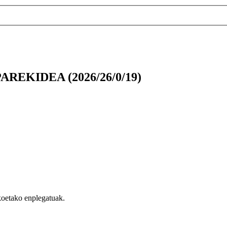
EKIDEA (2026/26/0/19)
oetako enplegatuak.