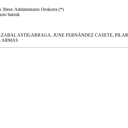
n 30era: Administrazio Orokorra (*)
azio batzuk
AZABAL ASTIGARRAGA, JUNE FERNÁNDEZ CASETE, PILA
A ARMAS