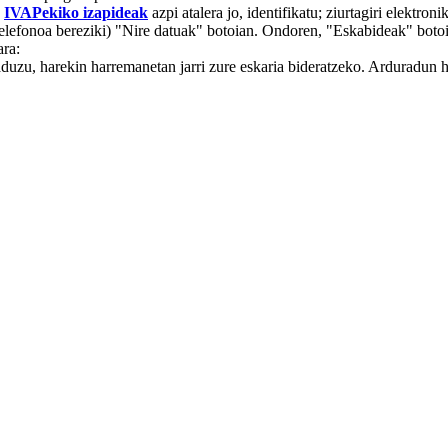
IVAPekiko izapideak
azpi atalera jo, identifikatu; ziurtagiri elektr
 telefonoa bereziki) "Nire datuak" botoian. Ondoren, "Eskabideak" botoi
ara:
duzu, harekin harremanetan jarri zure eskaria bideratzeko. Arduradun 