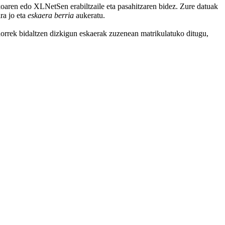
onikoaren edo XLNetSen erabiltzaile eta pasahitzaren bidez. Zure datuak
ra jo eta
eskaera berria
aukeratu.
horrek bidaltzen dizkigun eskaerak zuzenean matrikulatuko ditugu,