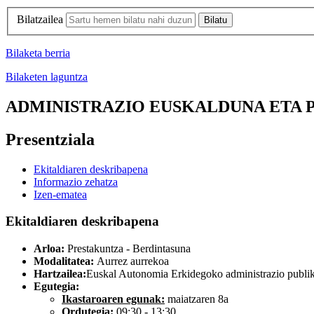
Bilatzailea
Bilaketa berria
Bilaketen laguntza
ADMINISTRAZIO EUSKALDUNA ETA PAR
Presentziala
Ekitaldiaren deskribapena
Informazio zehatza
Izen-ematea
Ekitaldiaren deskribapena
Arloa:
Prestakuntza - Berdintasuna
Modalitatea:
Aurrez aurrekoa
Hartzailea:
Euskal Autonomia Erkidegoko administrazio publik
Egutegia:
Ikastaroaren egunak:
maiatzaren 8a
Ordutegia:
09:30 - 13:30