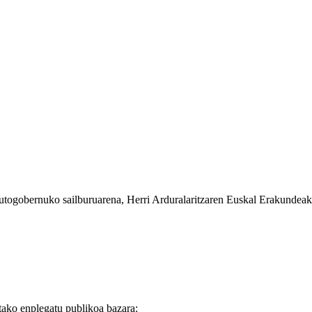
ogobernuko sailburuarena, Herri Arduralaritzaren Euskal Erakundeak e
tako enplegatu publikoa bazara
: