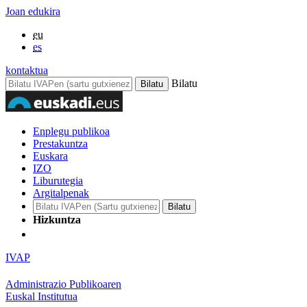
Joan edukira
eu
es
kontaktua
Bilatu
Enplegu publikoa
Prestakuntza
Euskara
IZO
Liburutegia
Argitalpenak
Hizkuntza
IVAP
Administrazio Publikoaren
Euskal Institutua