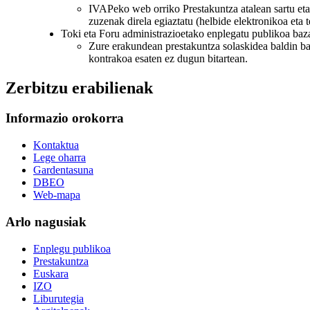
IVAPeko web orriko Prestakuntza atalean sartu eta
zuzenak direla egiaztatu (helbide elektronikoa eta
Toki eta Foru administrazioetako enplegatu publikoa baz
Zure erakundean prestakuntza solaskidea baldin ba
kontrakoa esaten ez dugun bitartean.
Zerbitzu erabilienak
Informazio orokorra
Kontaktua
Lege oharra
Gardentasuna
DBEO
Web-mapa
Arlo nagusiak
Enplegu publikoa
Prestakuntza
Euskara
IZO
Liburutegia