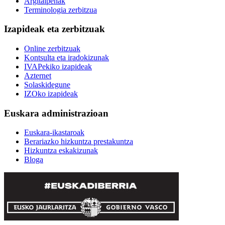
Argitalpenak
Terminologia zerbitzua
Izapideak eta zerbitzuak
Online zerbitzuak
Kontsulta eta iradokizunak
IVAPekiko izapideak
Azternet
Solaskidegune
IZOko izapideak
Euskara administrazioan
Euskara-ikastaroak
Berariazko hizkuntza prestakuntza
Hizkuntza eskakizunak
Bloga