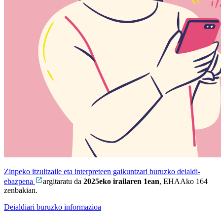
Zinpeko itzultzaile eta interpreteen gaikuntzari buruzko deialdi-
ebazpena
argitaratu da
2025eko irailaren 1ean
, EHAAko 164
zenbakian.
Deialdiari buruzko informazioa