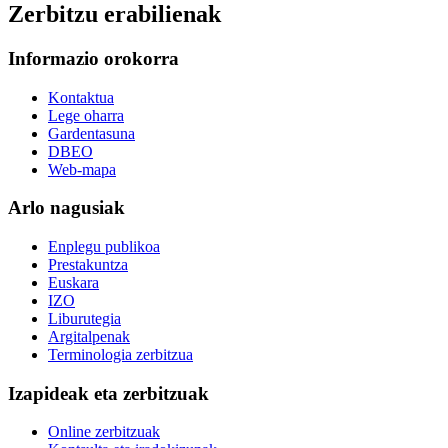
Zerbitzu erabilienak
Informazio orokorra
Kontaktua
Lege oharra
Gardentasuna
DBEO
Web-mapa
Arlo nagusiak
Enplegu publikoa
Prestakuntza
Euskara
IZO
Liburutegia
Argitalpenak
Terminologia zerbitzua
Izapideak eta zerbitzuak
Online zerbitzuak