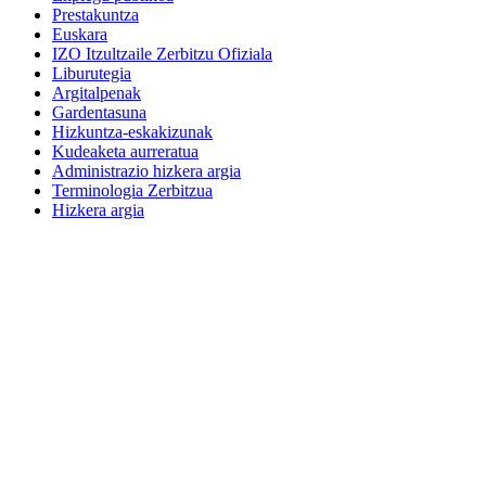
Prestakuntza
Euskara
IZO Itzultzaile Zerbitzu Ofiziala
Liburutegia
Argitalpenak
Gardentasuna
Hizkuntza-eskakizunak
Kudeaketa aurreratua
Administrazio hizkera argia
Terminologia Zerbitzua
Hizkera argia