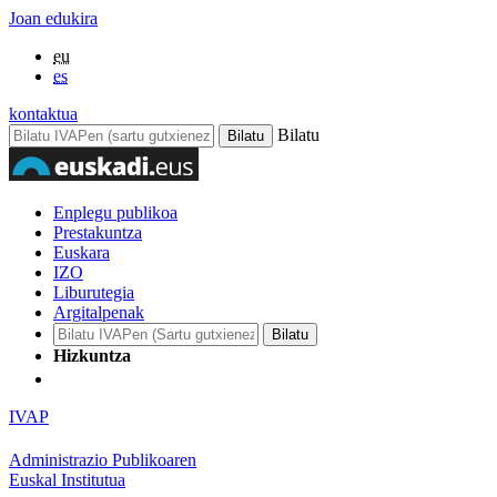
Joan edukira
eu
es
kontaktua
Bilatu
Enplegu publikoa
Prestakuntza
Euskara
IZO
Liburutegia
Argitalpenak
Hizkuntza
IVAP
Administrazio Publikoaren
Euskal Institutua