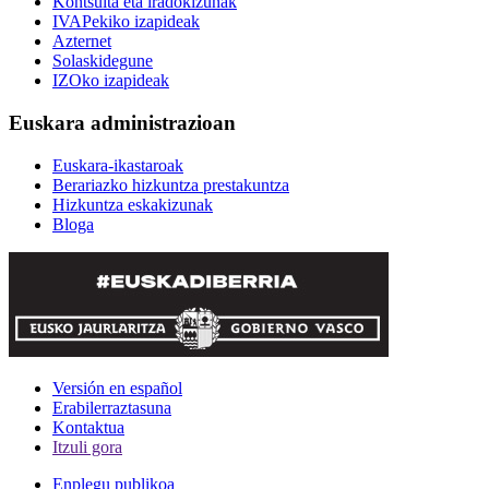
Kontsulta eta iradokizunak
IVAPekiko izapideak
Azternet
Solaskidegune
IZOko izapideak
Euskara administrazioan
Euskara-ikastaroak
Berariazko hizkuntza prestakuntza
Hizkuntza eskakizunak
Bloga
Versión en español
Erabilerraztasuna
Kontaktua
Itzuli gora
Enplegu publikoa