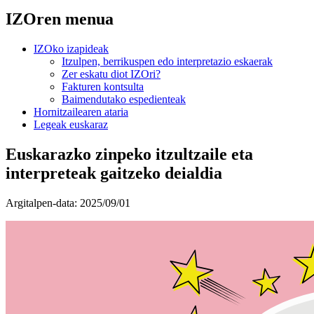
IZOren menua
IZOko izapideak
Itzulpen, berrikuspen edo interpretazio eskaerak
Zer eskatu diot IZOri?
Fakturen kontsulta
Baimendutako espedienteak
Hornitzailearen ataria
Legeak euskaraz
Euskarazko zinpeko itzultzaile eta
interpreteak gaitzeko deialdia
Argitalpen-data:
2025/09/01