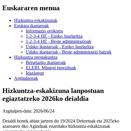
Euskararen menua
Hizkuntza-eskakizunak
Euskara ikastaroak
Informazio orokorra
1-2-3-4 HE - Eusko Jaurlaritza
1-2-3-4 HE - Beste administrazioak
Udako ikastaroak - Eusko Jaurlaritza
Udako ikastaroak - Beste administrazio batzuk
Hizkuntza prestakuntza
Berariazko ikastaroak
ELEBI. Mintegi berezituak
Idazlagun
Argitalpenak
Hizkuntza-eskakizuna lanpostuan
egiaztatzeko 2026ko deialdia
Argitalpen-data:
2026/06/24
Deialdi honek abian jartzen du 19/2024 Dekretuak eta 2025eko
azaroaren 4ko Aginduak ezarritako hizkuntza-eskakizunak