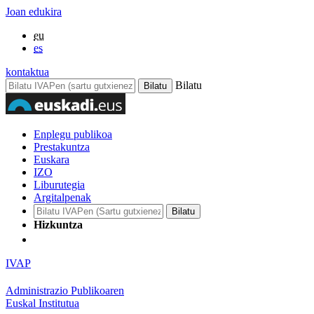
Joan edukira
eu
es
kontaktua
Bilatu
Enplegu publikoa
Prestakuntza
Euskara
IZO
Liburutegia
Argitalpenak
Hizkuntza
IVAP
Administrazio Publikoaren
Euskal Institutua