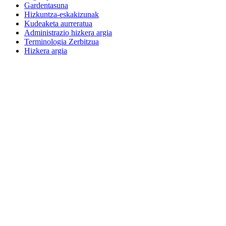
Gardentasuna
Hizkuntza-eskakizunak
Kudeaketa aurreratua
Administrazio hizkera argia
Terminologia Zerbitzua
Hizkera argia