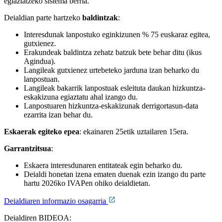
egiaztatzeko sistema berria.
Deialdian parte hartzeko
baldintzak
:
Interesdunak lanpostuko eginkizunen % 75 euskaraz egitea,
gutxienez.
Erakundeak baldintza zehatz batzuk bete behar ditu (ikus
Agindua).
Langileak gutxienez urtebeteko jarduna izan beharko du
lanpostuan.
Langileak bakarrik lanpostuak esleituta daukan hizkuntza-
eskakizuna egiaztatu ahal izango du.
Lanpostuaren hizkuntza-eskakizunak derrigortasun-data
ezarrita izan behar du.
Eskaerak egiteko epea
: ekainaren 25etik uztailaren 15era.
Garrantzitsua
:
Eskaera interesdunaren entitateak egin beharko du.
Deialdi honetan izena ematen duenak ezin izango du parte
hartu 2026ko IVAPen ohiko deialdietan.
Deialdiaren informazio osagarria
Deialdiren BIDEOA: