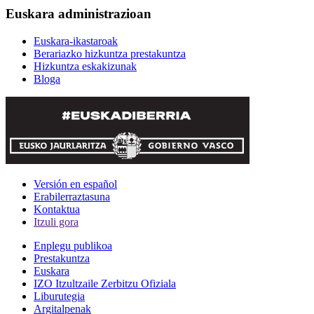
Euskara administrazioan
Euskara-ikastaroak
Berariazko hizkuntza prestakuntza
Hizkuntza eskakizunak
Bloga
Versión en español
Erabilerraztasuna
Kontaktua
Itzuli gora
Enplegu publikoa
Prestakuntza
Euskara
IZO Itzultzaile Zerbitzu Ofiziala
Liburutegia
Argitalpenak