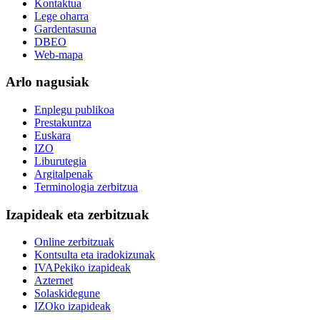
Kontaktua
Lege oharra
Gardentasuna
DBEO
Web-mapa
Arlo nagusiak
Enplegu publikoa
Prestakuntza
Euskara
IZO
Liburutegia
Argitalpenak
Terminologia zerbitzua
Izapideak eta zerbitzuak
Online zerbitzuak
Kontsulta eta iradokizunak
IVAPekiko izapideak
Azternet
Solaskidegune
IZOko izapideak