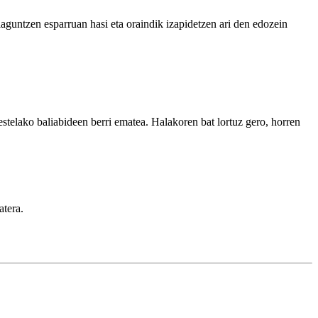
untzen esparruan hasi eta oraindik izapidetzen ari den edozein
stelako baliabideen berri ematea. Halakoren bat lortuz gero, horren
atera.