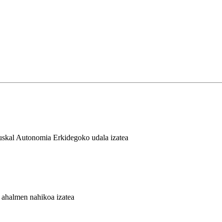
Euskal Autonomia Erkidegoko udala izatea
o ahalmen nahikoa izatea