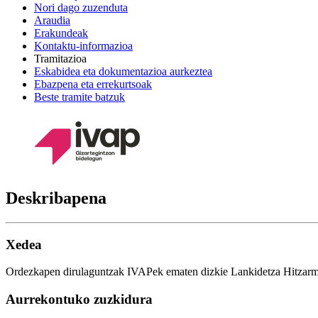
Nori dago zuzenduta
Araudia
Erakundeak
Kontaktu-informazioa
Tramitazioa
Eskabidea eta dokumentazioa aurkeztea
Ebazpena eta errekurtsoak
Beste tramite batzuk
Deskribapena
Xedea
Ordezkapen dirulaguntzak IVAPek ematen dizkie Lankidetza Hitzarmen
Aurrekontuko zuzkidura