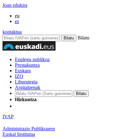
Joan edukira
eu
es
kontaktua
Bilatu
Enplegu publikoa
Prestakuntza
Euskara
IZO
Liburutegia
Argitalpenak
Hizkuntza
IVAP
Administrazio Publikoaren
Euskal Institutua