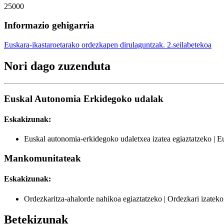
25000
Informazio gehigarria
Euskara-ikastaroetarako ordezkapen dirulaguntzak. 2.seilabetekoa
Nori dago zuzenduta
Euskal Autonomia Erkidegoko udalak
Eskakizunak:
Euskal autonomia-erkidegoko udaletxea izatea egiaztatzeko | 
Mankomunitateak
Eskakizunak:
Ordezkaritza-ahalorde nahikoa egiaztatzeko | Ordezkari izatek
Betekizunak