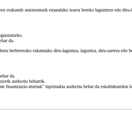
n erakunde autonomoek emandako izaera bereko laguntzen edo diru-lag
egiaztatzeko.
ehar da.
uru berbererako eskatutako diru-laguntza, laguntza, diru-sarrera edo be
behar da.
ziorik aurkeztu beharrik.
ste finantziazio-iturriak" inprimakia aurkeztu behar da eskabidearekin b