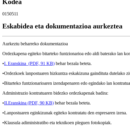
Kodea
0150511
Eskabidea eta dokumentazioa aurkeztea
Aurkeztu beharreko dokumentazioa
Ordezkapena egiteko bitarteko funtzionarioa edo aldi baterako lan kon
•
I. Eranskina (PDF, 91 KB)
behar bezala beteta.
•Ordezkoek lanpostuaren hizkuntza eskakizuna gaindituta dutelako ziur
•Bitarteko funtzionarioaren izendapenaren edo egindako lan kontratua
Administrazio kontratuaren bidezko ordezkapenak badira:
•
II.Eranskina (PDF, 90 KB)
behar bezala beteta.
•Lanpostuaren eginkizunak egiteko kontratatu den enpresaren izena.
•Klausula adiministratibo eta teknikoen pleguen fotokopiak.