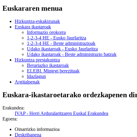
Euskararen menua
Hizkuntza-eskakizunak
Euskara ikastaroak
Informazio orokorra
1-2-3-4 HE - Eusko Jaurlaritza
1-2-3-4 HE - Beste administrazioak
Udako ikastaroak - Eusko Jaurlaritza
Udako ikastaroak - Beste administrazio batzuk
Hizkuntza prestakuntza
Berariazko ikastaroak
ELEBI. Mintegi berezituak
Idazlagun
Argitalpenak
Euskara-ikastaroetarako ordezkapenen diru
Erakundea:
IVAP - Herri Arduralaritzaren Euskal Erakundea
Egoera:
Oinarrizko informazioa
Deskribapena