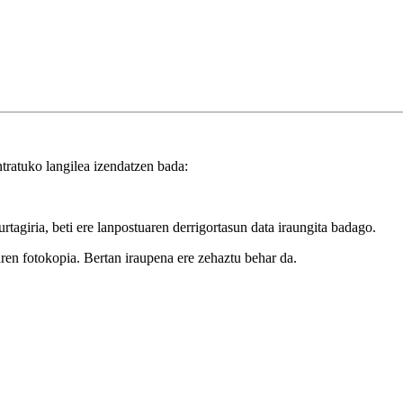
tratuko langilea izendatzen bada:
tagiria, beti ere lanpostuaren derrigortasun data iraungita badago.
ren fotokopia. Bertan iraupena ere zehaztu behar da.