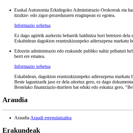
Euskal Autonomia Erkidegoko Administrazio Orokorrak eta hare
itzultze- edo zigor-prozeduraren eraginpean ez egotea.
Informazio xehetua
Ez dago agiririk aurkeztu beharrik baldintza hori betetzen dela 
Eskabidean dagokion erantzukizunpeko adierazpena markatu b
Edozein administrazio edo erakunde publiko nahiz pribaturi helb
berri ere ematea.
Informazio xehetua
Eskabidean, dagokion erantzukizunpeko adierazpena markatu 
Beste laguntzarik jaso ez dela aitortuz gero, ez dago dokumenta
Bestelako finantziazio-iturriren bat eduki edo eskatuz gero, "Be
Araudia
Araudia
Araudi erregulatzailea
Erakundeak