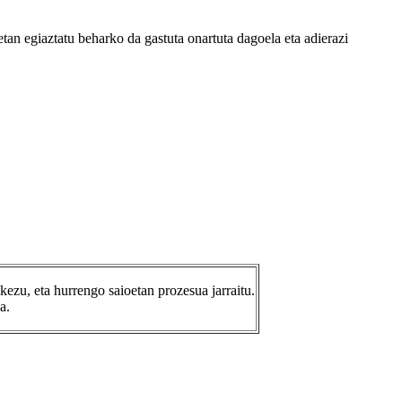
etan egiaztatu beharko da gastuta onartuta dagoela eta adierazi
ezu, eta hurrengo saioetan prozesua jarraitu.
a.