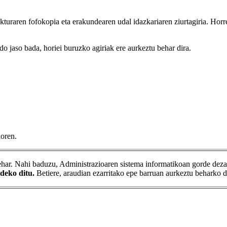
akturaren fofokopia eta erakundearen udal idazkariaren ziurtagiria. Horr
o jaso bada, horiei buruzko agiriak ere aurkeztu behar dira.
doren.
behar. Nahi baduzu, Administrazioaren sistema informatikoan gorde dezak
deko ditu.
Betiere, araudian ezarritako epe barruan aurkeztu beharko d