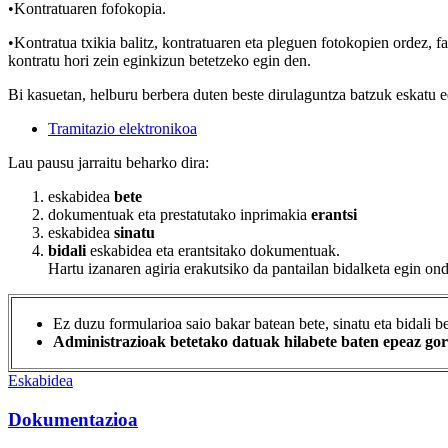
•Kontratuaren fofokopia.
•Kontratua txikia balitz, kontratuaren eta pleguen fotokopien ordez, f
kontratu hori zein eginkizun betetzeko egin den.
Bi kasuetan, helburu berbera duten beste dirulaguntza batzuk eskatu ed
Tramitazio elektronikoa
Lau pausu jarraitu beharko dira:
eskabidea
bete
dokumentuak eta prestatutako inprimakia
erantsi
eskabidea
sinatu
bidali
eskabidea eta erantsitako dokumentuak.
Hartu izanaren agiria erakutsiko da pantailan bidalketa egin on
Ez duzu formularioa saio bakar batean bete, sinatu eta bidali 
Administrazioak betetako datuak hilabete baten epeaz gor
Eskabidea
Dokumentazioa