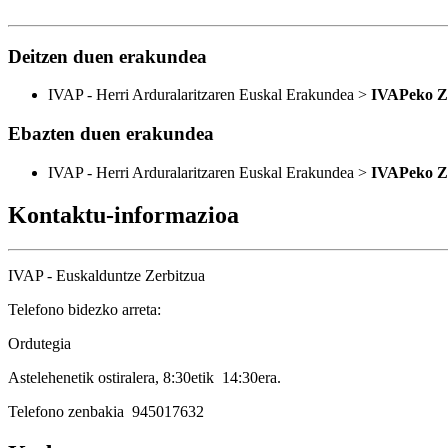
Deitzen duen erakundea
IVAP - Herri Arduralaritzaren Euskal Erakundea >
IVAPeko Zu
Ebazten duen erakundea
IVAP - Herri Arduralaritzaren Euskal Erakundea >
IVAPeko Zu
Kontaktu-informazioa
IVAP - Euskalduntze Zerbitzua
Telefono bidezko arreta:
Ordutegia
Astelehenetik ostiralera, 8:30etik 14:30era.
Telefono zenbakia 945017632