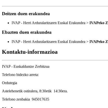
Deitzen duen erakundea
IVAP - Herri Arduralaritzaren Euskal Erakundea >
IVAPeko Zu
Ebazten duen erakundea
IVAP - Herri Arduralaritzaren Euskal Erakundea >
IVAPeko Zu
Kontaktu-informazioa
IVAP - Euskalduntze Zerbitzua
Telefono bidezko arreta:
Ordutegia
Astelehenetik ostiralera, 8:30etik 14:30era.
Telefono zenbakia 945017635