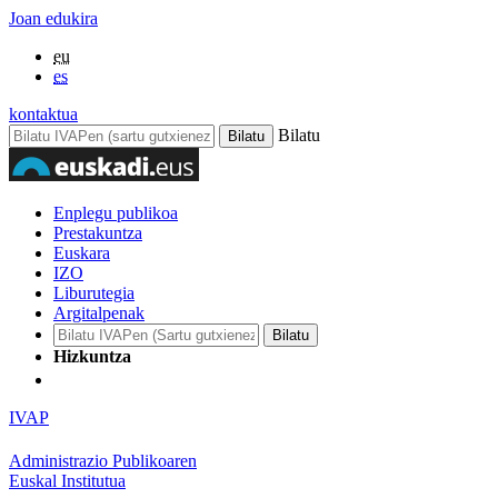
Joan edukira
eu
es
kontaktua
Bilatu
Enplegu publikoa
Prestakuntza
Euskara
IZO
Liburutegia
Argitalpenak
Hizkuntza
IVAP
Administrazio Publikoaren
Euskal Institutua