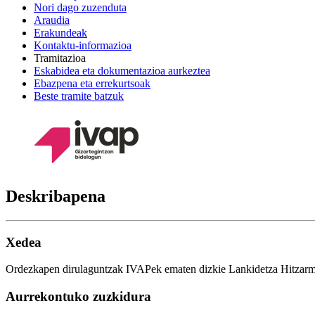
Nori dago zuzenduta
Araudia
Erakundeak
Kontaktu-informazioa
Tramitazioa
Eskabidea eta dokumentazioa aurkeztea
Ebazpena eta errekurtsoak
Beste tramite batzuk
Deskribapena
Xedea
Ordezkapen dirulaguntzak IVAPek ematen dizkie Lankidetza Hitzarmen
Aurrekontuko zuzkidura