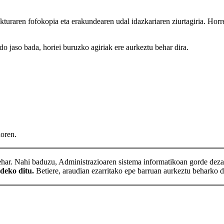
akturaren fofokopia eta erakundearen udal idazkariaren ziurtagiria. Horr
o jaso bada, horiei buruzko agiriak ere aurkeztu behar dira.
doren.
behar. Nahi baduzu, Administrazioaren sistema informatikoan gorde dezak
deko ditu.
Betiere, araudian ezarritako epe barruan aurkeztu beharko d