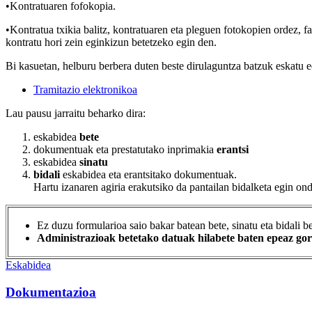
•Kontratuaren fofokopia.
•Kontratua txikia balitz, kontratuaren eta pleguen fotokopien ordez, f
kontratu hori zein eginkizun betetzeko egin den.
Bi kasuetan, helburu berbera duten beste dirulaguntza batzuk eskatu ed
Tramitazio elektronikoa
Lau pausu jarraitu beharko dira:
eskabidea
bete
dokumentuak eta prestatutako inprimakia
erantsi
eskabidea
sinatu
bidali
eskabidea eta erantsitako dokumentuak.
Hartu izanaren agiria erakutsiko da pantailan bidalketa egin on
Ez duzu formularioa saio bakar batean bete, sinatu eta bidali 
Administrazioak betetako datuak hilabete baten epeaz gor
Eskabidea
Dokumentazioa