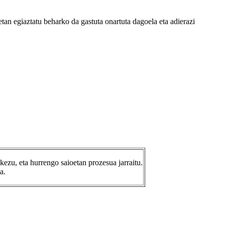
etan egiaztatu beharko da gastuta onartuta dagoela eta adierazi
ezu, eta hurrengo saioetan prozesua jarraitu.
a.