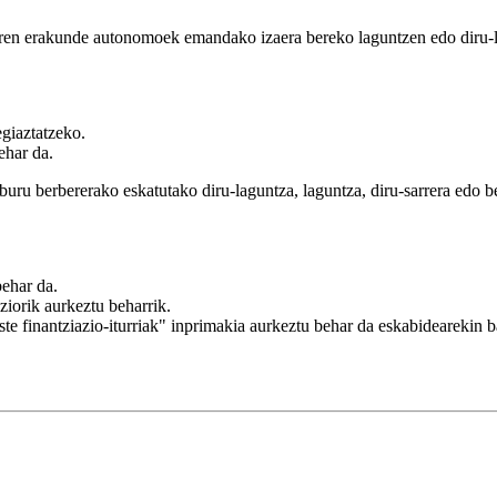
n erakunde autonomoek emandako izaera bereko laguntzen edo diru-lag
egiaztatzeko.
ehar da.
uru berbererako eskatutako diru-laguntza, laguntza, diru-sarrera edo be
behar da.
ziorik aurkeztu beharrik.
ste finantziazio-iturriak" inprimakia aurkeztu behar da eskabidearekin b