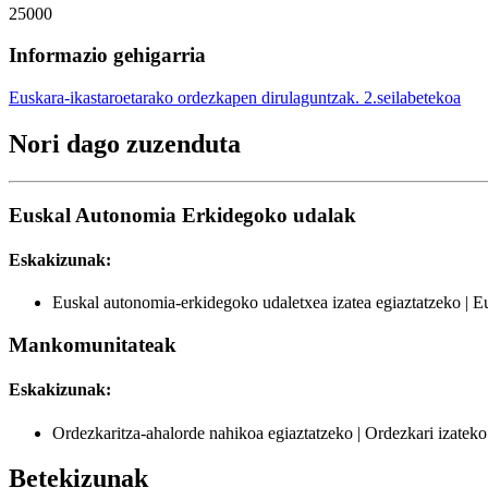
25000
Informazio gehigarria
Euskara-ikastaroetarako ordezkapen dirulaguntzak. 2.seilabetekoa
Nori dago zuzenduta
Euskal Autonomia Erkidegoko udalak
Eskakizunak:
Euskal autonomia-erkidegoko udaletxea izatea egiaztatzeko | 
Mankomunitateak
Eskakizunak:
Ordezkaritza-ahalorde nahikoa egiaztatzeko | Ordezkari izatek
Betekizunak