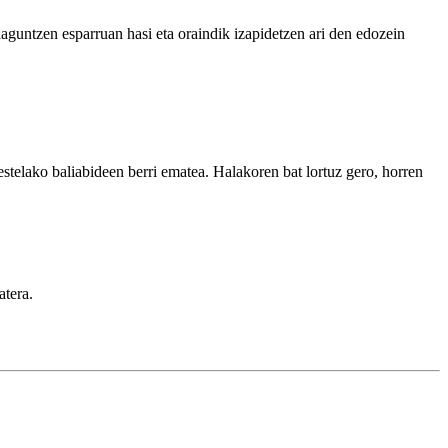
untzen esparruan hasi eta oraindik izapidetzen ari den edozein
stelako baliabideen berri ematea. Halakoren bat lortuz gero, horren
atera.