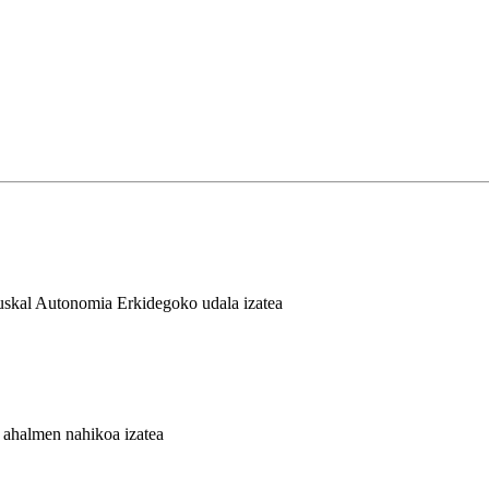
Euskal Autonomia Erkidegoko udala izatea
o ahalmen nahikoa izatea