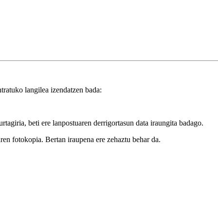
tratuko langilea izendatzen bada:
tagiria, beti ere lanpostuaren derrigortasun data iraungita badago.
ren fotokopia. Bertan iraupena ere zehaztu behar da.