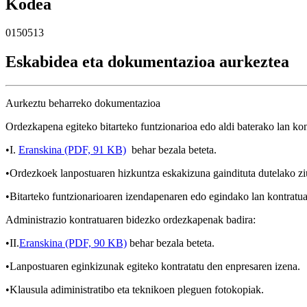
Kodea
0150513
Eskabidea eta dokumentazioa aurkeztea
Aurkeztu beharreko dokumentazioa
Ordezkapena egiteko bitarteko funtzionarioa edo aldi baterako lan kon
•I.
Eranskina (PDF, 91 KB)
behar bezala beteta.
•Ordezkoek lanpostuaren hizkuntza eskakizuna gaindituta dutelako ziur
•Bitarteko funtzionarioaren izendapenaren edo egindako lan kontratua
Administrazio kontratuaren bidezko ordezkapenak badira:
•II.
Eranskina (PDF, 90 KB)
behar bezala beteta.
•Lanpostuaren eginkizunak egiteko kontratatu den enpresaren izena.
•Klausula adiministratibo eta teknikoen pleguen fotokopiak.