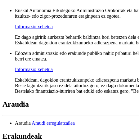
Euskal Autonomia Erkidegoko Administrazio Orokorrak eta hare
itzultze- edo zigor-prozeduraren eraginpean ez egotea.
Informazio xehetua
Ez dago agiririk aurkeztu beharrik baldintza hori betetzen dela 
Eskabidean dagokion erantzukizunpeko adierazpena markatu b
Edozein administrazio edo erakunde publiko nahiz pribaturi helb
berri ere ematea.
Informazio xehetua
Eskabidean, dagokion erantzukizunpeko adierazpena markatu 
Beste laguntzarik jaso ez dela aitortuz gero, ez dago dokumenta
Bestelako finantziazio-iturriren bat eduki edo eskatuz gero, "Be
Araudia
Araudia
Araudi erregulatzailea
Erakundeak