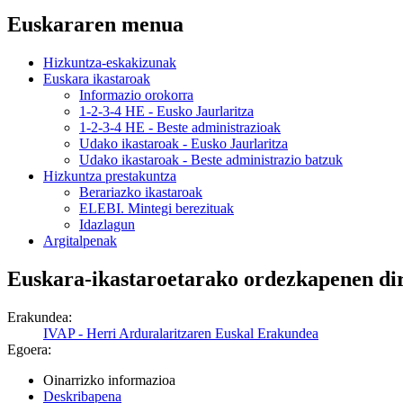
Euskararen menua
Hizkuntza-eskakizunak
Euskara ikastaroak
Informazio orokorra
1-2-3-4 HE - Eusko Jaurlaritza
1-2-3-4 HE - Beste administrazioak
Udako ikastaroak - Eusko Jaurlaritza
Udako ikastaroak - Beste administrazio batzuk
Hizkuntza prestakuntza
Berariazko ikastaroak
ELEBI. Mintegi berezituak
Idazlagun
Argitalpenak
Euskara-ikastaroetarako ordezkapenen diru
Erakundea:
IVAP - Herri Arduralaritzaren Euskal Erakundea
Egoera:
Oinarrizko informazioa
Deskribapena