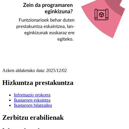
Azken aldaketako data:
2025/12/02
Hizkuntza prestakuntza
Informazio orokorra
Ikastaroen eskaintza
Ikastaroen bilatzailea
Zerbitzu erabilienak