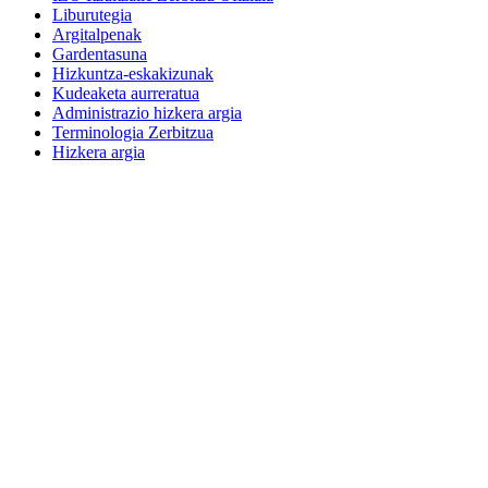
Liburutegia
Argitalpenak
Gardentasuna
Hizkuntza-eskakizunak
Kudeaketa aurreratua
Administrazio hizkera argia
Terminologia Zerbitzua
Hizkera argia