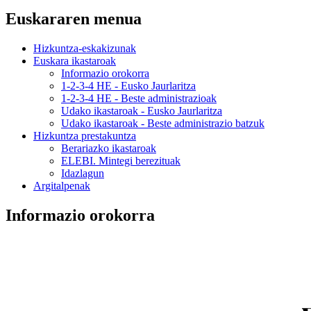
Euskararen menua
Hizkuntza-eskakizunak
Euskara ikastaroak
Informazio orokorra
1-2-3-4 HE - Eusko Jaurlaritza
1-2-3-4 HE - Beste administrazioak
Udako ikastaroak - Eusko Jaurlaritza
Udako ikastaroak - Beste administrazio batzuk
Hizkuntza prestakuntza
Berariazko ikastaroak
ELEBI. Mintegi berezituak
Idazlagun
Argitalpenak
Informazio orokorra