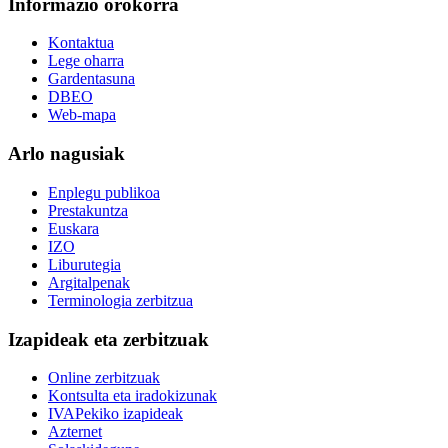
Informazio orokorra
Kontaktua
Lege oharra
Gardentasuna
DBEO
Web-mapa
Arlo nagusiak
Enplegu publikoa
Prestakuntza
Euskara
IZO
Liburutegia
Argitalpenak
Terminologia zerbitzua
Izapideak eta zerbitzuak
Online zerbitzuak
Kontsulta eta iradokizunak
IVAPekiko izapideak
Azternet