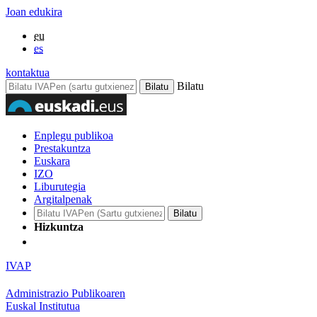
Joan edukira
eu
es
kontaktua
Bilatu
Enplegu publikoa
Prestakuntza
Euskara
IZO
Liburutegia
Argitalpenak
Hizkuntza
IVAP
Administrazio Publikoaren
Euskal Institutua