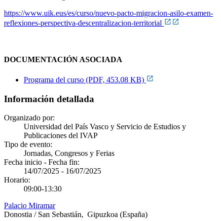
https://www.uik.eus/es/curso/nuevo-pacto-migracion-asilo-examen-
reflexiones-perspectiva-descentralizacion-territorial
DOCUMENTACIÓN ASOCIADA
Programa del curso (PDF, 453.08 KB)
Información detallada
Organizado por:
Universidad del País Vasco y Servicio de Estudios y
Publicaciones del IVAP
Tipo de evento:
Jornadas, Congresos y Ferias
Fecha inicio - Fecha fin:
14/07/2025
-
16/07/2025
Horario:
09:00-13:30
Palacio Miramar
Donostia / San Sebastián
,
Gipuzkoa
(España)