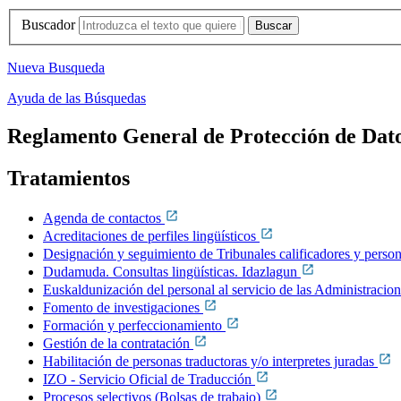
Buscador
Nueva Busqueda
Ayuda de las Búsquedas
Reglamento General de Protección de Dato
Tratamientos
Agenda de contactos
Acreditaciones de perfiles lingüísticos
Designación y seguimiento de Tribunales calificadores y perso
Dudamuda. Consultas lingüísticas. Idazlagun
Euskaldunización del personal al servicio de las Administraci
Fomento de investigaciones
Formación y perfeccionamiento
Gestión de la contratación
Habilitación de personas traductoras y/o interpretes juradas
IZO - Servicio Oficial de Traducción
Procesos selectivos (Bolsas de trabajo)