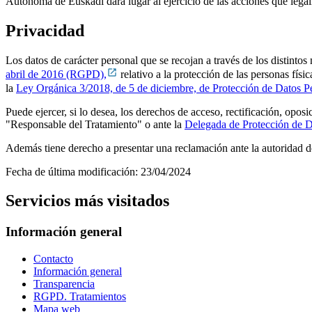
Autónoma de Euskadi dará lugar al ejercicio de las acciones que legal
Privacidad
Los datos de carácter personal que se recojan a través de los distint
abril de 2016 (RGPD),
relativo a la protección de las personas físi
la
Ley Orgánica 3/2018, de 5 de diciembre, de Protección de Datos Per
Puede ejercer, si lo desea, los derechos de acceso, rectificación, oposi
"Responsable del Tratamiento" o ante la
Delegada de Protección de D
Además tiene derecho a presentar una reclamación ante la autoridad 
Fecha de última modificación:
23/04/2024
Servicios más visitados
Información general
Contacto
Información general
Transparencia
RGPD. Tratamientos
Mapa web