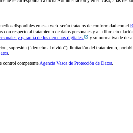
mente le correspondan a dicha Administración y en su caso, a las respon
os medios disponibles en esta web serán tratados de conformidad con el
R
cas con respecto al tratamiento de datos personales y a la libre circulaci
sonales y garantía de los derechos digitales
y su normativa de desar
ción, supresión ("derecho al olvido"), limitación del tratamiento, portab
atos
.
de control competente
Agencia Vasca de Protección de Datos
.