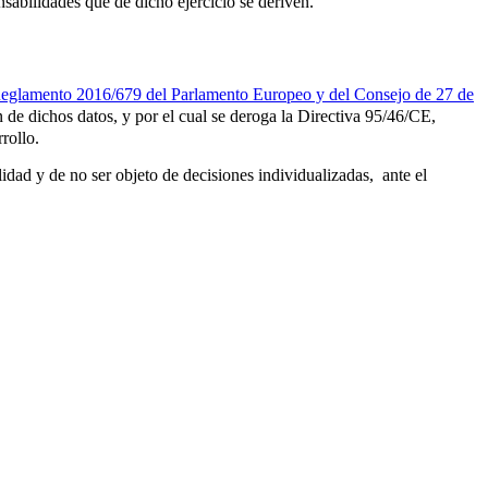
sabilidades que de dicho ejercicio se deriven.
eglamento 2016/679 del Parlamento Europeo y del Consejo de 27 de
ón de dichos datos, y por el cual se deroga la Directiva 95/46/CE,
rollo.
ilidad y de no ser objeto de decisiones individualizadas, ante el