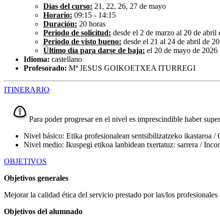
Días del curso:
21, 22, 26, 27 de mayo
Horario:
09:15 - 14:15
Duración:
20 horas
Periodo de solicitud:
desde el 2 de marzo al 20 de abril
Periodo de visto bueno:
desde el 21 al 24 de abril de 2
Último día para darse de baja:
el 20 de mayo de 2026
Idioma:
castellano
Profesorado:
Mª JESUS GOIKOETXEA ITURREGI
ITINERARIO
Para poder progresar en el nivel es imprescindible haber super
Nivel básico: Etika profesionalean sentsibilizatzeko ikastaroa / 
Nivel medio: Ikuspegi etikoa lanbidean txertatuz: sarrera / Incor
OBJETIVOS
Objetivos generales
Mejorar la calidad ética del servicio prestado por las/los profesionales
Objetivos del alumnado