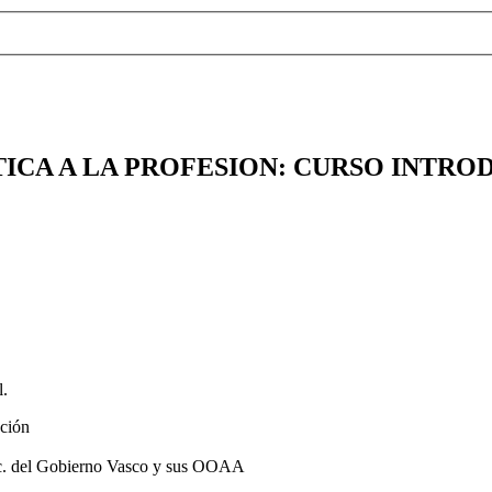
CA A LA PROFESION: CURSO INTRODUC
l.
ación
 etc. del Gobierno Vasco y sus OOAA