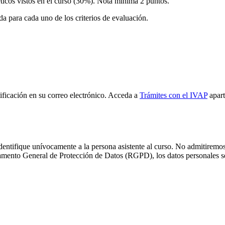
éticos vistos en el curso (30%). Nota mínima 2 puntos.
da para cada uno de los criterios de evaluación.
tificación en su correo electrónico. Acceda a
Trámites con el IVAP
apar
identifique unívocamente a la persona asistente al curso. No admitiremo
amento General de Protección de Datos (RGPD), los datos personales ser