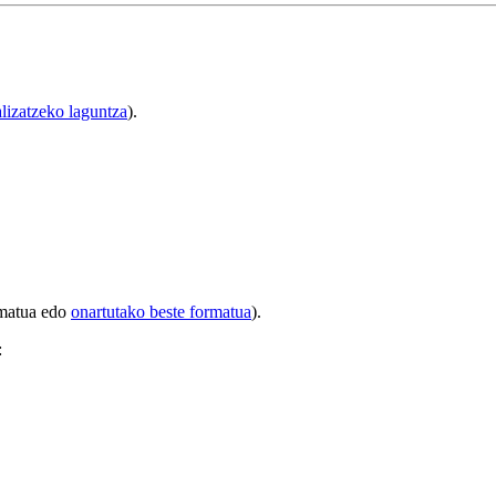
lizatzeko laguntza
).
rmatua edo
onartutako beste formatua
).
: