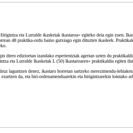
igintza eta Lurralde ikasketak ikastaroa» egiteko deia egin zuen. Ikas
orrean 48 praktika-ordu baino gutxiago egin dituzten ikasleek. Praktik
eko.
egin diren edizioetan izandako esperientziak agerian uzten du praktikal
igintza eta Lurralde Ikasketak L (50) Ikastaroaren» praktikaldia egiten 
 diruz laguntzen denez, ikastaro horretan sartzeko merezimendu-lehiake
ezartzen da, eta hiri-ordenamenduarekin eta hirigintzarekin lotutako ar