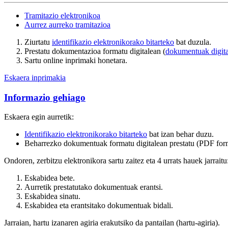
Tramitazio elektronikoa
Aurrez aurreko tramitazioa
Ziurtatu
identifikazio elektronikorako bitarteko
bat duzula.
Prestatu dokumentazioa formatu digitalean (
dokumentuak digita
Sartu online inprimaki honetara.
Eskaera inprimakia
Informazio gehiago
Eskaera egin aurretik:
Identifikazio elektronikorako bitarteko
bat izan behar duzu.
Beharrezko dokumentuak formatu digitalean prestatu (PDF fo
Ondoren, zerbitzu elektronikora sartu zaitez eta 4 urrats hauek jarraitu
Eskabidea bete.
Aurretik prestatutako dokumentuak erantsi.
Eskabidea sinatu.
Eskabidea eta erantsitako dokumentuak bidali.
Jarraian, hartu izanaren agiria erakutsiko da pantailan (hartu-agiria).