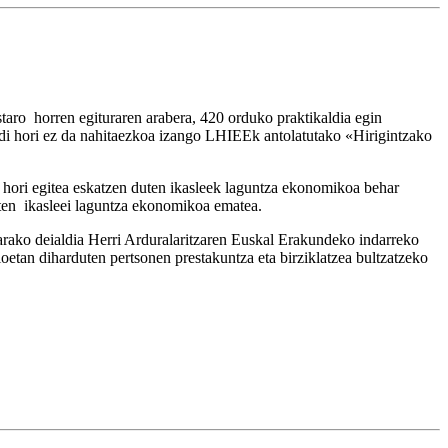
taro horren egituraren arabera, 420 orduko praktikaldia egin
aldi hori ez da nahitaezkoa izango LHIEEk antolatutako «Hirigintzako
di hori egitea eskatzen duten ikasleek laguntza ekonomikoa behar
duten ikasleei laguntza ekonomikoa ematea.
tarako deialdia Herri Arduralaritzaren Euskal Erakundeko indarreko
loetan diharduten pertsonen prestakuntza eta birziklatzea bultzatzeko