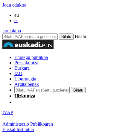
Joan edukira
eu
es
kontaktua
Bilatu
Enplegu publikoa
Prestakuntza
Euskara
IZO
Liburutegia
Argitalpenak
Hizkuntza
IVAP
Administrazio Publikoaren
Euskal Institutua