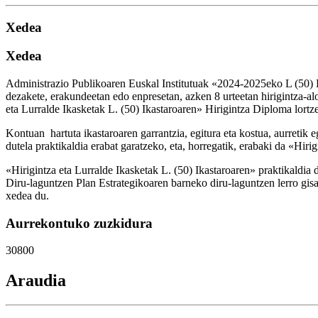
Xedea
Xedea
Administrazio Publikoaren Euskal Institutuak
«2024-2025eko L (50) Hir
dezakete, erakundeetan edo enpresetan, azken 8 urteetan hirigintza-al
eta Lurralde Ikasketak L. (50) Ikastaroaren» Hirigintza Diploma lortz
Kontuan hartuta ikastaroaren garrantzia, egitura eta kostua, aurretik 
dutela praktikaldia erabat garatzeko, eta, horregatik, erabaki da «Hir
«Hirigintza eta Lurralde Ikasketak L. (50) Ikastaroaren» praktikaldia
Diru-laguntzen Plan Estrategikoaren barneko diru-laguntzen lerro gisa 
xedea du.
Aurrekontuko zuzkidura
30800
Araudia