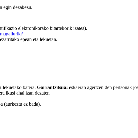
n egin dezakezu.
ifikazio elektronikorako bitartekorik izatea).
imagailurik?
zarritako epean eta lekuetan.
n-lekuetako batera.
Garrantzitsua:
eskaeran agertzen den pertsonak jo
ra ikusi ahal izan dezaten
a (aurkeztu ez bada).