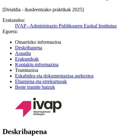
[Deialdia - ikasleentzako praktikak 2025]
Erakundea:
IVAP - Administrazio Publikoaren Euskal Institutua
Egoera:
Oinarrizko informazioa
Deskribapena
Araudia
Erakundeak
Kontaktu-informazioa
Tramitazioa
Eskabidea eta dokumentazioa aurkeztea
Ebazpena eta errekurtsoak
Beste tramite batzuk
Deskribapena