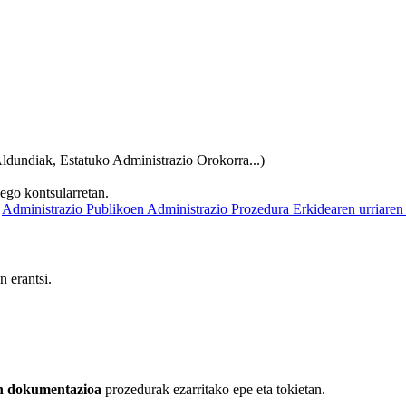
Aldundiak, Estatuko Administrazio Orokorra...)
ego kontsularretan.
,
Administrazio Publikoen Administrazio Prozedura Erkidearen urriaren
 erantsi.
en dokumentazioa
prozedurak ezarritako epe eta tokietan.