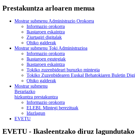
Prestakuntza arloaren menua
Mostrar submenu
Administrazio Orokorra
Informazio orokorra
Ikastaroen eskaintza
Ziurtagiri digitalak
Ohiko galderak
Mostrar submenu
Toki Administrazioa
Informazio orokorra
Ikastaroen egutegiak
Ikastaroen eskaintza
Tokiko zuzenbideari buruzko mintegia
Tokiko Zuzenbidearen Euskal Behatokiaren Buletin Digi
Ohiko galderak
Mostrar submenu
Berariazko
hizkuntza prestakuntza
Informazio orokorra
ELEBI. Mintegi berezituak
Idazlagun
EVETU
EVETU - Ikasleentzako diruz lagundutako