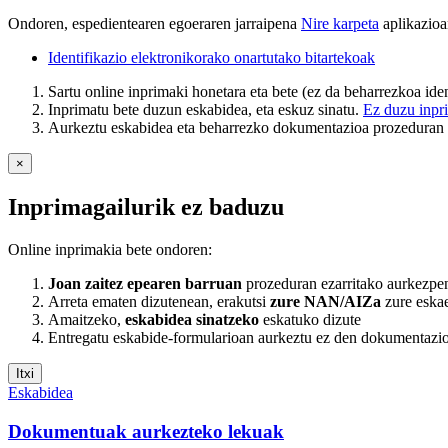
Ondoren, espedientearen egoeraren jarraipena
Nire karpeta
aplikazioa
Identifikazio elektronikorako onartutako bitartekoak
Sartu online inprimaki honetara eta bete (ez da beharrezkoa ident
Inprimatu bete duzun eskabidea, eta eskuz sinatu.
Ez duzu inpr
Aurkeztu eskabidea eta beharrezko dokumentazioa prozeduran e
×
Inprimagailurik ez baduzu
Online inprimakia bete ondoren:
Joan zaitez epearen barruan
prozeduran ezarritako aurkezpe
Arreta ematen dizutenean, erakutsi
zure NAN/AIZa
zure eskae
Amaitzeko,
eskabidea sinatzeko
eskatuko dizute
Entregatu eskabide-formularioan aurkeztu ez den dokumentazio
Itxi
Eskabidea
Dokumentuak aurkezteko lekuak