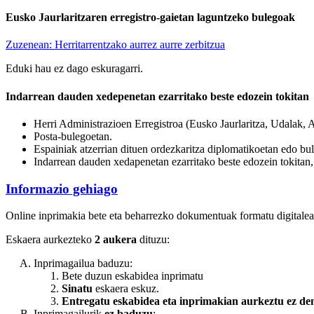
Eusko Jaurlaritzaren erregistro-gaietan laguntzeko bulegoak
Zuzenean: Herritarrentzako aurrez aurre zerbitzua
Eduki hau ez dago eskuragarri.
Indarrean dauden xedepenetan ezarritako beste edozein tokitan
Herri Administrazioen Erregistroa (Eusko Jaurlaritza, Udalak, 
Posta-bulegoetan.
Espainiak atzerrian dituen ordezkaritza diplomatikoetan edo bul
Indarrean dauden xedapenetan ezarritako beste edozein tokitan
Informazio gehiago
Online inprimakia bete eta beharrezko dokumentuak formatu digitalean
Eskaera aurkezteko
2 aukera
dituzu:
Inprimagailua baduzu:
Bete duzun eskabidea inprimatu
Sinatu
eskaera eskuz.
Entregatu eskabidea eta inprimakian aurkeztu ez d
Inprimagailurik
ez baduzu
: