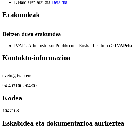
Deialdiaren araudia
Deialdia
Erakundeak
Deitzen duen erakundea
IVAP - Administrazio Publikoaren Euskal Institutua >
IVAPeko
Kontaktu-informazioa
evetu@ivap.eus
94.4031602/04/00
Kodea
1047108
Eskabidea eta dokumentazioa aurkeztea