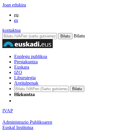
Joan edukira
eu
es
kontaktua
Bilatu
Enplegu publikoa
Prestakuntza
Euskara
IZO
Liburutegia
Argitalpenak
Hizkuntza
IVAP
Administrazio Publikoaren
Euskal Institutua