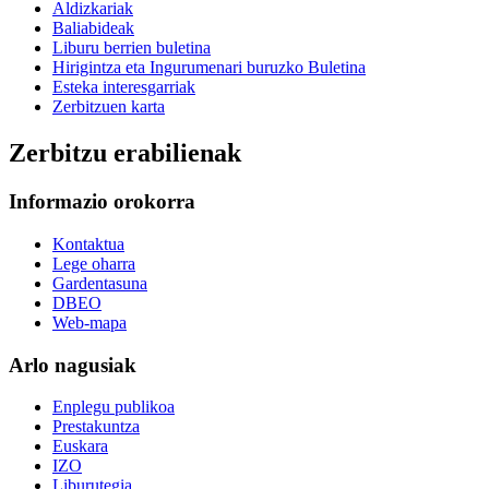
Aldizkariak
Baliabideak
Liburu berrien buletina
Hirigintza eta Ingurumenari buruzko Buletina
Esteka interesgarriak
Zerbitzuen karta
Zerbitzu erabilienak
Informazio orokorra
Kontaktua
Lege oharra
Gardentasuna
DBEO
Web-mapa
Arlo nagusiak
Enplegu publikoa
Prestakuntza
Euskara
IZO
Liburutegia