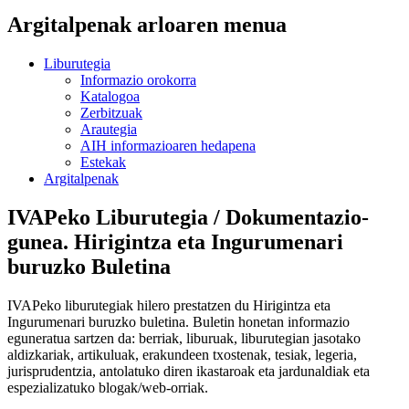
Argitalpenak arloaren menua
Liburutegia
Informazio orokorra
Katalogoa
Zerbitzuak
Arautegia
AIH informazioaren hedapena
Estekak
Argitalpenak
IVAPeko Liburutegia / Dokumentazio-
gunea. Hirigintza eta Ingurumenari
buruzko Buletina
IVAPeko liburutegiak hilero prestatzen du Hirigintza eta
Ingurumenari buruzko buletina. Buletin honetan informazio
eguneratua sartzen da: berriak, liburuak, liburutegian jasotako
aldizkariak, artikuluak, erakundeen txostenak, tesiak, legeria,
jurisprudentzia, antolatuko diren ikastaroak eta jardunaldiak eta
espezializatuko blogak/web-orriak.