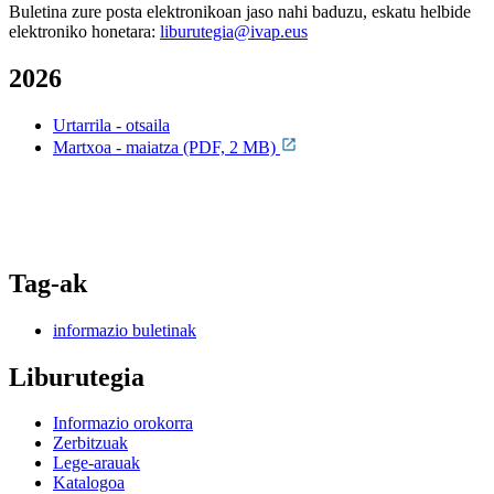
Buletina zure posta elektronikoan jaso nahi baduzu, eskatu helbide
elektroniko honetara:
liburutegia@ivap.eus
2026
Urtarrila - otsaila
Martxoa - maiatza (PDF, 2 MB)
Tag-ak
informazio buletinak
Liburutegia
Informazio orokorra
Zerbitzuak
Lege-arauak
Katalogoa