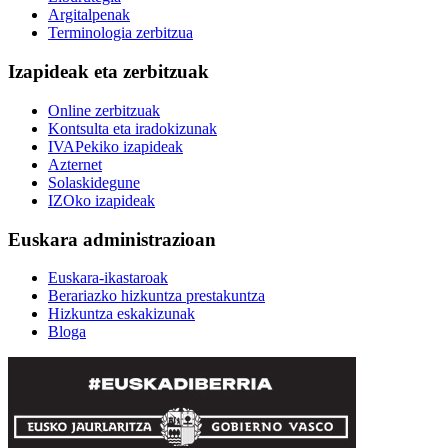
Argitalpenak
Terminologia zerbitzua
Izapideak eta zerbitzuak
Online zerbitzuak
Kontsulta eta iradokizunak
IVAPekiko izapideak
Azternet
Solaskidegune
IZOko izapideak
Euskara administrazioan
Euskara-ikastaroak
Berariazko hizkuntza prestakuntza
Hizkuntza eskakizunak
Bloga