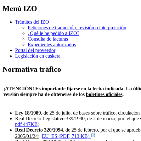
Menú IZO
Trámites del IZO
Peticiones de traducción, revisión o interpretación
¿Qué le he pedido a IZO?
Consulta de facturas
Expedientes autorizados
Portal del proveedor
Legislación en euskera
Normativa tráfico
¡ATENCIÓN! Es importante fijarse en la fecha indicada. La
últ
versión
siempre ha de obtenerse de los
boletines oficiales
.
Ley 18/1989
, de 25 de julio, de
bases
sobre tráfico, circulación
Real Decreto Legislativo 339/1990, de 2 de marzo, porl el qu
pdf 447KB)
Real Decreto 320/1994
, de 25 de febrero, por el que se aprueb
2005/01/24
).
EU_ES (PDF, 713 KB)