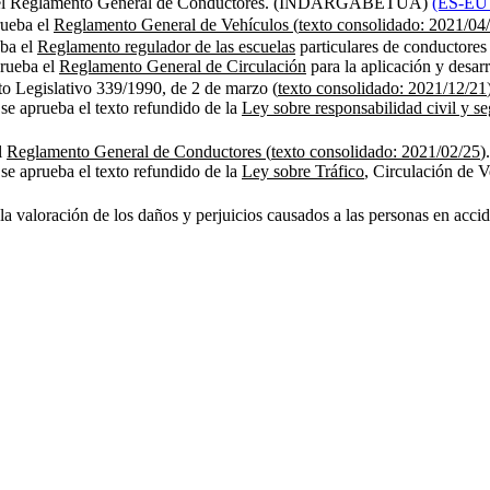
eba el Reglamento General de Conductores. (INDARGABETUA)
(ES-EU
rueba el
Reglamento General de Vehículos
(
texto consolidado: 2021/04
eba el
Reglamento regulador de las escuelas
particulares de conductores 
prueba el
Reglamento General de Circulación
para la aplicación y desarr
to Legislativo 339/1990, de 2 de marzo (
texto consolidado: 2021/12/21
 se aprueba el texto refundido de la
Ley sobre responsabilidad civil y s
l
Reglamento General de Conductores
(
texto consolidado: 2021/02/25
)
 se aprueba el texto refundido de la
Ley sobre Tráfico
, Circulación de 
 la valoración de los
daños y perjuicios
causados a las personas en accid