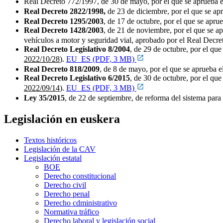
Real Decreto 772/1997, de 30 de mayo, por el que se apru
Real Decreto 2822/1998,
de 23 de diciembre, por el que se ap
Real Decreto 1295/2003
, de 17 de octubre, por el que se apru
Real Decreto 1428/2003
, de 21 de noviembre, por el que se a
vehículos a motor y seguridad vial, aprobado por el Real Decre
Real
Decreto Legislativo
8/2004
, de 29 de octubre, por el que
2022/10/28
).
EU_ES (PDF, 3 MB)
Real Decreto 818/2009
, de 8 de mayo, por el que se aprueba e
Real Decreto Legislativo 6/2015
, de 30 de octubre, por el que
2022/09/14
).
EU_ES (PDF, 3 MB)
Ley 35/2015
, de 22 de septiembre, de reforma del sistema para
Legislación en euskera
Textos históricos
Legislación de la CAV
Legislación estatal
BOE
Derecho constitucional
Derecho civil
Derecho penal
Derecho cdministrativo
Normativa tráfico
Derecho laboral y legislación social