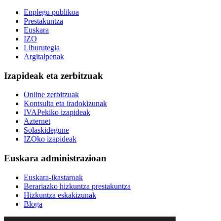
Enplegu publikoa
Prestakuntza
Euskara
IZO
Liburutegia
Argitalpenak
Izapideak eta zerbitzuak
Online zerbitzuak
Kontsulta eta iradokizunak
IVAPekiko izapideak
Azternet
Solaskidegune
IZOko izapideak
Euskara administrazioan
Euskara-ikastaroak
Berariazko hizkuntza prestakuntza
Hizkuntza eskakizunak
Bloga