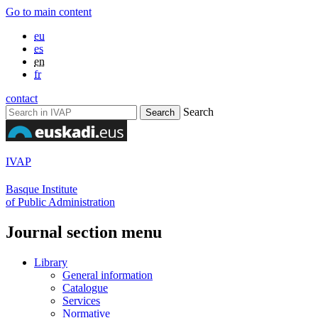
Go to main content
eu
es
en
fr
contact
Search
IVAP
Basque Institute
of Public Administration
Journal section menu
Library
General information
Catalogue
Services
Normative