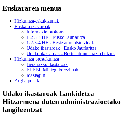
Euskararen menua
Hizkuntza-eskakizunak
Euskara ikastaroak
Informazio orokorra
1-2-3-4 HE - Eusko Jaurlaritza
1-2-3-4 HE - Beste administrazioak
Udako ikastaroak - Eusko Jaurlaritza
Udako ikastaroak - Beste administrazio batzuk
Hizkuntza prestakuntza
Berariazko ikastaroak
ELEBI. Mintegi berezituak
Idazlagun
Argitalpenak
Udako ikastaroak Lankidetza
Hitzarmena duten administrazioetako
langileentzat