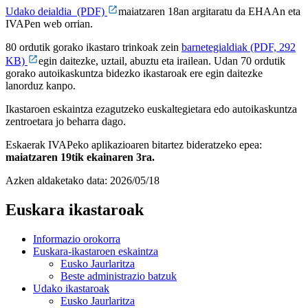
Udako deialdia (PDF)
maiatzaren 18an argitaratu da EHAAn eta
IVAPen web orrian.
80 ordutik gorako ikastaro trinkoak zein
barnetegialdiak (PDF, 292
KB)
egin daitezke, uztail, abuztu eta irailean. Udan 70 ordutik
gorako autoikaskuntza bidezko ikastaroak ere egin daitezke
lanorduz kanpo.
Ikastaroen eskaintza ezagutzeko euskaltegietara edo autoikaskuntza
zentroetara jo beharra dago.
Eskaerak IVAPeko aplikazioaren bitartez bideratzeko epea:
maiatzaren 19tik ekainaren 3ra.
Azken aldaketako data:
2026/05/18
Euskara ikastaroak
Informazio orokorra
Euskara-ikastaroen eskaintza
Eusko Jaurlaritza
Beste administrazio batzuk
Udako ikastaroak
Eusko Jaurlaritza