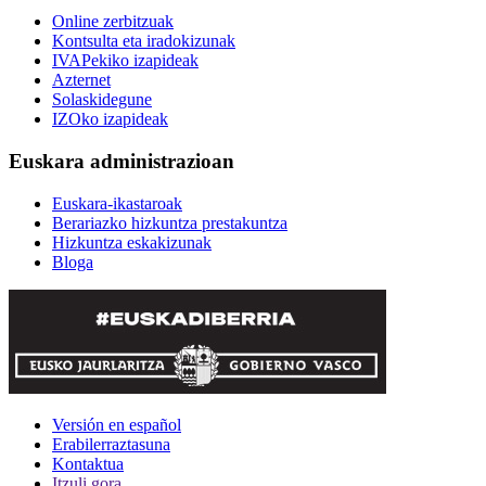
Online zerbitzuak
Kontsulta eta iradokizunak
IVAPekiko izapideak
Azternet
Solaskidegune
IZOko izapideak
Euskara administrazioan
Euskara-ikastaroak
Berariazko hizkuntza prestakuntza
Hizkuntza eskakizunak
Bloga
Versión en español
Erabilerraztasuna
Kontaktua
Itzuli gora