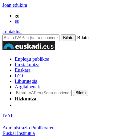
Joan edukira
eu
es
kontaktua
Bilatu
Enplegu publikoa
Prestakuntza
Euskara
IZO
Liburutegia
Argitalpenak
Hizkuntza
IVAP
Administrazio Publikoaren
Euskal Institutua