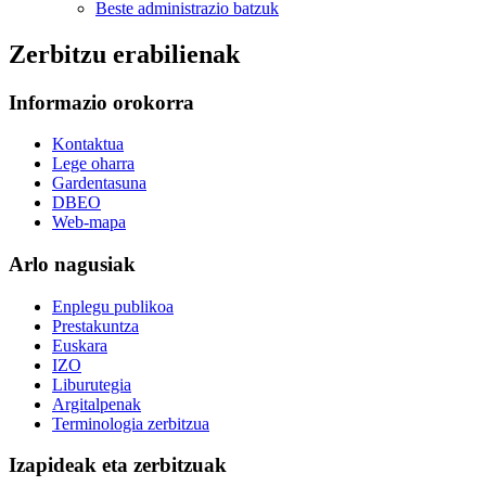
Beste administrazio batzuk
Zerbitzu erabilienak
Informazio orokorra
Kontaktua
Lege oharra
Gardentasuna
DBEO
Web-mapa
Arlo nagusiak
Enplegu publikoa
Prestakuntza
Euskara
IZO
Liburutegia
Argitalpenak
Terminologia zerbitzua
Izapideak eta zerbitzuak