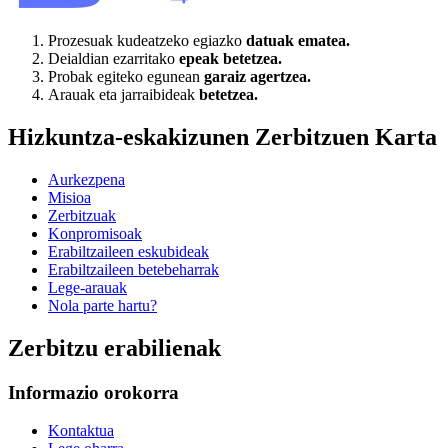
Prozesuak kudeatzeko egiazko
datuak ematea.
Deialdian ezarritako
epeak betetzea.
Probak egiteko egunean
garaiz agertzea.
Arauak eta jarraibideak
betetzea.
Hizkuntza-eskakizunen Zerbitzuen Karta
Aurkezpena
Misioa
Zerbitzuak
Konpromisoak
Erabiltzaileen eskubideak
Erabiltzaileen betebeharrak
Lege-arauak
Nola parte hartu?
Zerbitzu erabilienak
Informazio orokorra
Kontaktua