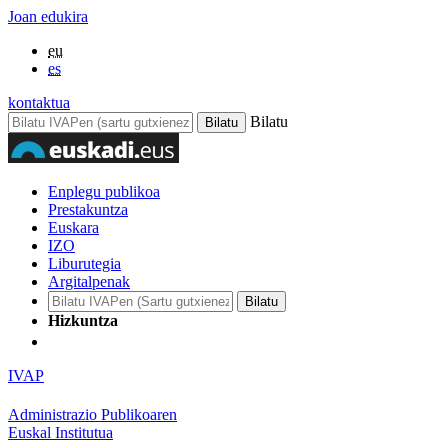
Joan edukira
eu
es
kontaktua
Bilatu
Enplegu publikoa
Prestakuntza
Euskara
IZO
Liburutegia
Argitalpenak
Hizkuntza
IVAP
Administrazio Publikoaren
Euskal Institutua