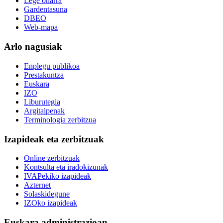
Lege oharra
Gardentasuna
DBEO
Web-mapa
Arlo nagusiak
Enplegu publikoa
Prestakuntza
Euskara
IZO
Liburutegia
Argitalpenak
Terminologia zerbitzua
Izapideak eta zerbitzuak
Online zerbitzuak
Kontsulta eta iradokizunak
IVAPekiko izapideak
Azternet
Solaskidegune
IZOko izapideak
Euskara administrazioan