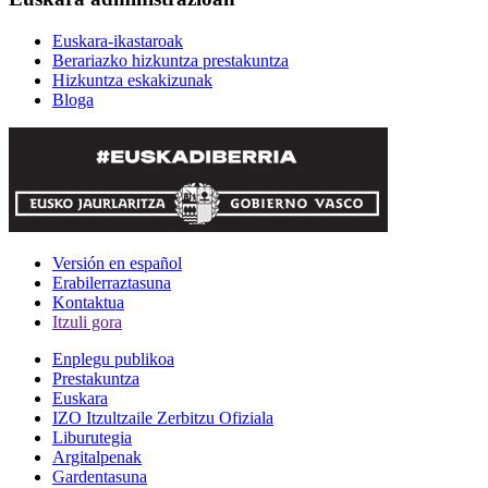
Euskara-ikastaroak
Berariazko hizkuntza prestakuntza
Hizkuntza eskakizunak
Bloga
Versión en español
Erabilerraztasuna
Kontaktua
Itzuli gora
Enplegu publikoa
Prestakuntza
Euskara
IZO Itzultzaile Zerbitzu Ofiziala
Liburutegia
Argitalpenak
Gardentasuna