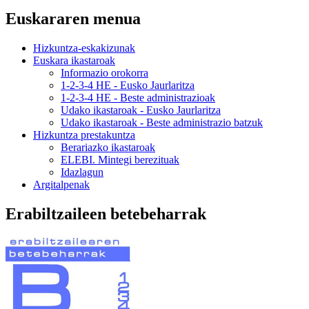
Euskararen menua
Hizkuntza-eskakizunak
Euskara ikastaroak
Informazio orokorra
1-2-3-4 HE - Eusko Jaurlaritza
1-2-3-4 HE - Beste administrazioak
Udako ikastaroak - Eusko Jaurlaritza
Udako ikastaroak - Beste administrazio batzuk
Hizkuntza prestakuntza
Berariazko ikastaroak
ELEBI. Mintegi berezituak
Idazlagun
Argitalpenak
Erabiltzaileen betebeharrak