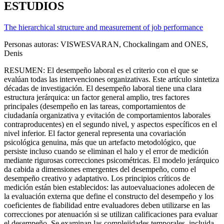
ESTUDIOS
The hierarchical structure and measurement of job performance
Personas autoras: VISWESVARAN, Chockalingam and ONES,
Denis
RESUMEN: El desempeño laboral es el criterio con el que se
evalúan todas las intervenciones organizativas. Este artículo sintetiza
décadas de investigación. El desempeño laboral tiene una clara
estructura jerárquica: un factor general amplio, tres factores
principales (desempeño en las tareas, comportamientos de
ciudadanía organizativa y evitación de comportamientos laborales
contraproducentes) en el segundo nivel, y aspectos específicos en el
nivel inferior. El factor general representa una covariación
psicológica genuina, más que un artefacto metodológico, que
persiste incluso cuando se eliminan el halo y el error de medición
mediante rigurosas correcciones psicométricas. El modelo jerárquico
da cabida a dimensiones emergentes del desempeño, como el
desempeño creativo y adaptativo. Los principios críticos de
medición están bien establecidos: las autoevaluaciones adolecen de
la evaluación externa que define el constructo del desempeño y los
coeficientes de fiabilidad entre evaluadores deben utilizarse en las
correcciones por atenuación si se utilizan calificaciones para evaluar
el desempeño. Se examinan las complejidades temporales, incluida